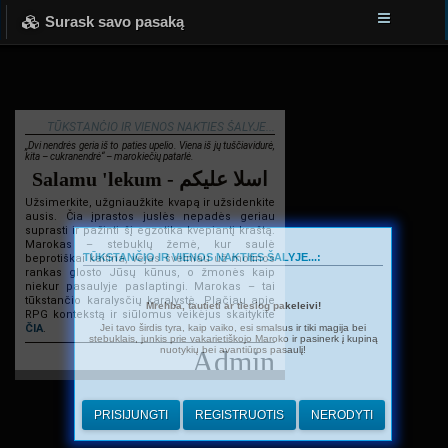
Surask savo pasaką
TŪKSTANČIO IR VIENOS NAKTIES ŠALYJE...
„Dvi nendrės geria iš to paties upelio. Viena iš jų tuščiavidurė,
kita – cukranendrė“ – marokiečių patarlė.
Salamu 'lekum - اسلا عليكم
Užsimerkite, užgniaužkite kvapą ir užsidenkite
ausis. Čia įprastos juslės nepadės geriau
suprasti ir pažinti šį egzotika kvepiantį kraštą.
Marokas – stebuklų žemė, kur saulė
TŪKSTANČIO IR VIENOS NAKTIES ŠALYJE...:
beprotiškai kaitina, vėjas švelniau už motinos
rankas glosto Jūsų kūnus, o žmonės kaip
niekur pasaulyje paslaptingi. Marokas – tai
tūkstančio karalysčių karalystė. Plačiau apie
Mrehba, tautieti ar tiesiog pakeleivi!
RPG kontekstą ir siūlomus veikėjus skaitykite
Jei tavo širdis tyra, kaip vaiko, esi smalsus ir tiki magija bei
ČIA
.
stebuklais, junkis prie vakarietiškojo Maroko ir pasinerk į kupiną
nuotykių bei avantiūros pasaulį!
Admin
PRISIJUNGTI
REGISTRUOTIS
NERODYTI