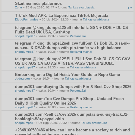
Skaitmeninės platformos
Zorie
» 25 Geg 2026, 02:47 » forume
Tai kas svarbiausia
1
2
TikTok Mod APK: La Experiencia TikTok Mejorada
DiegoFernandez
» 06 Lie 2024, 12:30 » forume
Tai kas svarbiausia
telegram:@king_dumps12Sell info fullz SSN + DOB + DL,CS
Fullz Dead UK USA, CashApp
shopdumps87
» vakar, 19:37 » forume
Personažai
telegram:@king_dumps12sell cvv fullSsn Cs Dob DL :usa-uk-
aus-ca.. & DEAD dumps with pin-tranfer wu high balance
shopdumps87
» vakar, 19:36 » forume
Reklamų mainai
telegram:@king_dumps12SELL FULLSsn Dob DL CS CC CVV
US UK AUS CA EU ASIA INTER,PASS VBV/BIN/DOB1
shopdumps87
» vakar, 19:35 » forume
Tai kas svarbiausia
Embarking on a Digital Heist: Your Guide to Repo Game
Jadearson
» vakar, 10:54 » forume
Tai kas svarbiausia
dumps101.com:Buying Dumps with Pin & Best Cvv Shop 2026
shopdumps87
» vakar, 10:04 » forume
Personažai
dumps101.com:Top Cvv Dumps Pin Shop - Updated Fresh
Daily & High Quality Online 2026
shopdumps87
» vakar, 10:03 » forume
Reklamų mainai
dumps101.com>Sell cc/cvv 2026 dumps(asia-eu-us)-track1/2-
banklogin-Wu-paypal-ship
shopdumps87
» 06 Rgp 2026, 20:32 » forume
Tai kas svarbiausia
+2348166580486 #How can I one become a society to rich and
powerful without human sacrifice