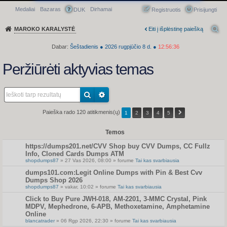
Medaliai
Bazaras
Dirhamai
Greitasis meniu
DUK
Registruotis
Prisijungti
MAROKO KARALYSTĖ
Eiti į išplėstinę paiešką
Dabar:
Šeštadienis
●
2026
rugpjūčio 8 d.
●
12:56:36
Peržiūrėti aktyvias temas
Paieška rado 120 atitikmenis(ų)
1
2
3
4
5
Temos
https://dumps201.net/CVV Shop buy CVV Dumps, CC Fullz
Info, Cloned Cards Dumps ATM
shopdumps87
» 27 Vas 2026, 08:00 » forume
Tai kas svarbiausia
dumps101.com:Legit Online Dumps with Pin & Best Cvv
Dumps Shop 2026
shopdumps87
» vakar, 10:02 » forume
Tai kas svarbiausia
Click to Buy Pure JWH-018, AM-2201, 3-MMC Crystal, Pink
MDPV, Mephedrone, 6-APB, Methoxetamine, Amphetamine
Online
blancatrader
» 06 Rgp 2026, 22:30 » forume
Tai kas svarbiausia