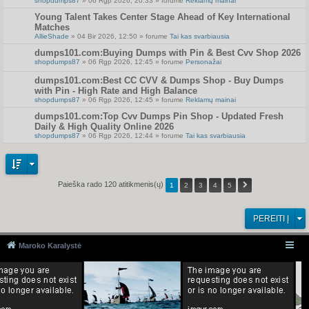
shopdumps87
» 06 Rgp 2026, 20:33 » forume
Reklamų mainai
Young Talent Takes Center Stage Ahead of Key International
Matches
AllieShade
» 04 Bir 2026, 12:50 » forume
Tai kas svarbiausia
dumps101.com:Buying Dumps with Pin & Best Cvv Shop 2026
shopdumps87
» 06 Rgp 2026, 12:45 » forume
Personažai
dumps101.com:Best CC CVV & Dumps Shop - Buy Dumps
with Pin - High Rate and High Balance
shopdumps87
» 06 Rgp 2026, 12:45 » forume
Reklamų mainai
dumps101.com:Top Cvv Dumps Pin Shop - Updated Fresh
Daily & High Quality Online 2026
shopdumps87
» 06 Rgp 2026, 12:44 » forume
Tai kas svarbiausia
Paieška rado 120 atitikmenis(ų)
1
2
3
4
5
PEREITI Į
Maroko Karalystė