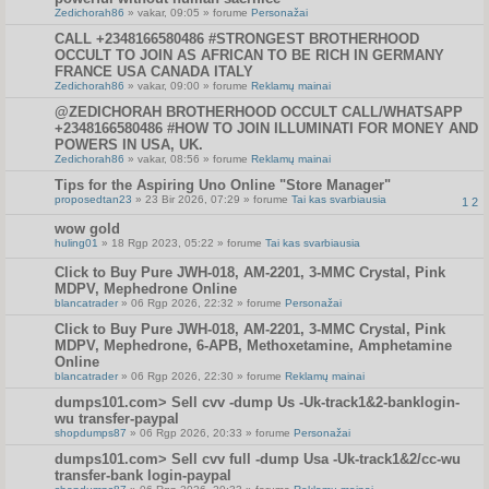
Zedichorah86
» vakar, 09:05 » forume
Personažai
CALL +2348166580486 #STRONGEST BROTHERHOOD
OCCULT TO JOIN AS AFRICAN TO BE RICH IN GERMANY
FRANCE USA CANADA ITALY
Zedichorah86
» vakar, 09:00 » forume
Reklamų mainai
@ZEDICHORAH BROTHERHOOD OCCULT CALL/WHATSAPP
+2348166580486 #HOW TO JOIN ILLUMINATI FOR MONEY AND
POWERS IN USA, UK.
Zedichorah86
» vakar, 08:56 » forume
Reklamų mainai
Tips for the Aspiring Uno Online "Store Manager"
proposedtan23
» 23 Bir 2026, 07:29 » forume
Tai kas svarbiausia
1
2
wow gold
huling01
» 18 Rgp 2023, 05:22 » forume
Tai kas svarbiausia
Click to Buy Pure JWH-018, AM-2201, 3-MMC Crystal, Pink
MDPV, Mephedrone Online
blancatrader
» 06 Rgp 2026, 22:32 » forume
Personažai
Click to Buy Pure JWH-018, AM-2201, 3-MMC Crystal, Pink
MDPV, Mephedrone, 6-APB, Methoxetamine, Amphetamine
Online
blancatrader
» 06 Rgp 2026, 22:30 » forume
Reklamų mainai
dumps101.com> Sell cvv -dump Us -Uk-track1&2-banklogin-
wu transfer-paypal
shopdumps87
» 06 Rgp 2026, 20:33 » forume
Personažai
dumps101.com> Sell cvv full -dump Usa -Uk-track1&2/cc-wu
transfer-bank login-paypal