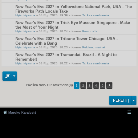
New Year's Eve 2027 in Yellowstone National Park, USA - The
Fireworks Path Locals Take
klyianfriyasnia
» 03 Rgp 2026, 19:39 » forume
Tai kas svarbiausia
New Year's Eve 2027 in Trick Eye Museum Singapore - Make
the Most of Your Night
klyianfriyasnia
» 03 Rgp 2026, 18:24 » forume
Personažai
New Year's Eve 2027 in Tribune Tower Chicago, USA -
Celebrate with a Bang
klyianfriyasnia
» 03 Rgp 2026, 18:23 » forume
Reklamų mainai
New Year's Eve 2027 in Tramandai, Brazil - A Night to
Remember!
klyianfriyasnia
» 03 Rgp 2026, 18:22 » forume
Tai kas svarbiausia
Paieška rado 122 atitikmenis(ų)
1
2
3
4
5
PEREITI Į
Maroko Karalystė