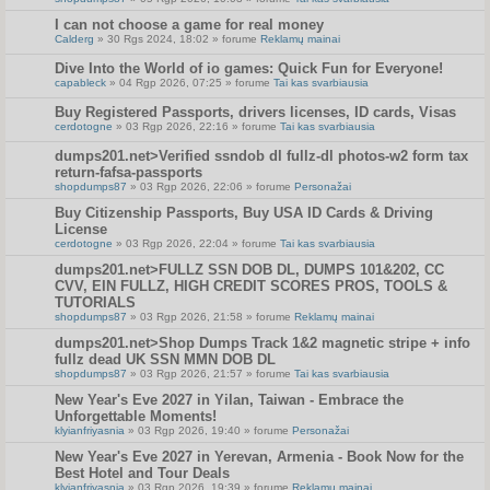
I can not choose a game for real money
Calderg
» 30 Rgs 2024, 18:02 » forume
Reklamų mainai
Dive Into the World of io games: Quick Fun for Everyone!
capableck
» 04 Rgp 2026, 07:25 » forume
Tai kas svarbiausia
Buy Registered Passports, drivers licenses, ID cards, Visas
cerdotogne
» 03 Rgp 2026, 22:16 » forume
Tai kas svarbiausia
dumps201.net>Verified ssndob dl fullz-dl photos-w2 form tax
return-fafsa-passports
shopdumps87
» 03 Rgp 2026, 22:06 » forume
Personažai
Buy Citizenship Passports, Buy USA ID Cards & Driving
License
cerdotogne
» 03 Rgp 2026, 22:04 » forume
Tai kas svarbiausia
dumps201.net>FULLZ SSN DOB DL, DUMPS 101&202, CC
CVV, EIN FULLZ, HIGH CREDIT SCORES PROS, TOOLS &
TUTORIALS
shopdumps87
» 03 Rgp 2026, 21:58 » forume
Reklamų mainai
dumps201.net>Shop Dumps Track 1&2 magnetic stripe + info
fullz dead UK SSN MMN DOB DL
shopdumps87
» 03 Rgp 2026, 21:57 » forume
Tai kas svarbiausia
New Year's Eve 2027 in Yilan, Taiwan - Embrace the
Unforgettable Moments!
klyianfriyasnia
» 03 Rgp 2026, 19:40 » forume
Personažai
New Year's Eve 2027 in Yerevan, Armenia - Book Now for the
Best Hotel and Tour Deals
klyianfriyasnia
» 03 Rgp 2026, 19:39 » forume
Reklamų mainai