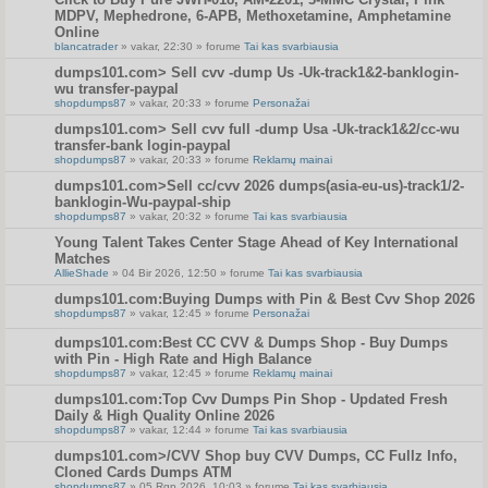
MDPV, Mephedrone, 6-APB, Methoxetamine, Amphetamine
Online
blancatrader
» vakar, 22:30 » forume
Tai kas svarbiausia
dumps101.com> Sell cvv -dump Us -Uk-track1&2-banklogin-
wu transfer-paypal
shopdumps87
» vakar, 20:33 » forume
Personažai
dumps101.com> Sell cvv full -dump Usa -Uk-track1&2/cc-wu
transfer-bank login-paypal
shopdumps87
» vakar, 20:33 » forume
Reklamų mainai
dumps101.com>Sell cc/cvv 2026 dumps(asia-eu-us)-track1/2-
banklogin-Wu-paypal-ship
shopdumps87
» vakar, 20:32 » forume
Tai kas svarbiausia
Young Talent Takes Center Stage Ahead of Key International
Matches
AllieShade
» 04 Bir 2026, 12:50 » forume
Tai kas svarbiausia
dumps101.com:Buying Dumps with Pin & Best Cvv Shop 2026
shopdumps87
» vakar, 12:45 » forume
Personažai
dumps101.com:Best CC CVV & Dumps Shop - Buy Dumps
with Pin - High Rate and High Balance
shopdumps87
» vakar, 12:45 » forume
Reklamų mainai
dumps101.com:Top Cvv Dumps Pin Shop - Updated Fresh
Daily & High Quality Online 2026
shopdumps87
» vakar, 12:44 » forume
Tai kas svarbiausia
dumps101.com>/CVV Shop buy CVV Dumps, CC Fullz Info,
Cloned Cards Dumps ATM
shopdumps87
» 05 Rgp 2026, 10:03 » forume
Tai kas svarbiausia