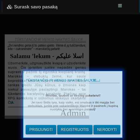
Surask savo pasaką
TŪKSTANČIO IR VIENOS NAKTIES ŠALYJE...
„Dvi nendrės geria iš to paties upelio. Viena iš jų tuščiavidurė,
kita – cukranendrė“ – marokiečių patarlė.
Salamu 'lekum - اسلا عليكم
Užsimerkite, užgniaužkite kvapą ir užsidenkite
ausis. Čia įprastos juslės nepadės geriau
suprasti ir pažinti šį egzotika kvepiantį kraštą.
Marokas – stebuklų žemė, kur saulė
TŪKSTANČIO IR VIENOS NAKTIES ŠALYJE...:
beprotiškai kaitina, vėjas švelniau už motinos
rankas glosto Jūsų kūnus, o žmonės kaip
niekur pasaulyje paslaptingi. Marokas – tai
tūkstančio karalysčių karalystė. Plačiau apie
Mrehba, tautieti ar tiesiog pakeleivi!
RPG kontekstą ir siūlomus veikėjus skaitykite
Jei tavo širdis tyra, kaip vaiko, esi smalsus ir tiki magija bei
ČIA
.
stebuklais, junkis prie vakarietiškojo Maroko ir pasinerk į kupiną
nuotykių bei avantiūros pasaulį!
Admin
PRISIJUNGTI
REGISTRUOTIS
NERODYTI