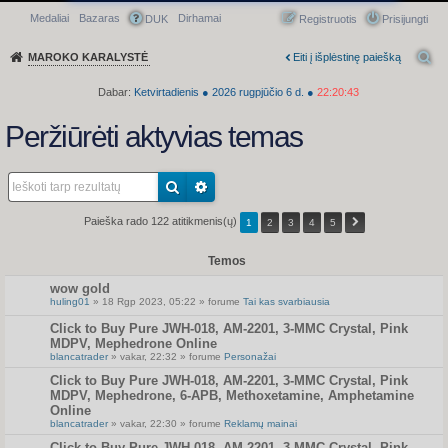
Medaliai
Bazaras
Dirhamai
Greitasis meniu
DUK
Registruotis
Prisijungti
MAROKO KARALYSTĖ
Eiti į išplėstinę paiešką
Dabar:
Ketvirtadienis
●
2026
rugpjūčio 6 d.
●
22:20:43
Peržiūrėti aktyvias temas
Paieška rado 122 atitikmenis(ų)
1
2
3
4
5
Temos
wow gold
huling01
» 18 Rgp 2023, 05:22 » forume
Tai kas svarbiausia
Click to Buy Pure JWH-018, AM-2201, 3-MMC Crystal, Pink
MDPV, Mephedrone Online
blancatrader
» vakar, 22:32 » forume
Personažai
Click to Buy Pure JWH-018, AM-2201, 3-MMC Crystal, Pink
MDPV, Mephedrone, 6-APB, Methoxetamine, Amphetamine
Online
blancatrader
» vakar, 22:30 » forume
Reklamų mainai
Click to Buy Pure JWH-018, AM-2201, 3-MMC Crystal, Pink