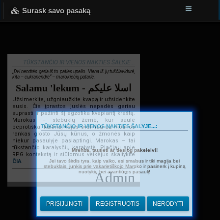
Surask savo pasaką
TŪKSTANČIO IR VIENOS NAKTIES ŠALYJE...
„Dvi nendrės geria iš to paties upelio. Viena iš jų tuščiavidurė,
kita – cukranendrė“ – marokiečių patarlė.
Salamu 'lekum - اسلا عليكم
Užsimerkite, užgniaužkite kvapą ir užsidenkite
ausis. Čia įprastos juslės nepadės geriau
suprasti ir pažinti šį egzotika kvepiantį kraštą.
Marokas – stebuklų žemė, kur saulė
TŪKSTANČIO IR VIENOS NAKTIES ŠALYJE...:
beprotiškai kaitina, vėjas švelniau už motinos
rankas glosto Jūsų kūnus, o žmonės kaip
niekur pasaulyje paslaptingi. Marokas – tai
tūkstančio karalysčių karalystė. Plačiau apie
Mrehba, tautieti ar tiesiog pakeleivi!
RPG kontekstą ir siūlomus veikėjus skaitykite
Jei tavo širdis tyra, kaip vaiko, esi smalsus ir tiki magija bei
ČIA
.
stebuklais, junkis prie vakarietiškojo Maroko ir pasinerk į kupiną
nuotykių bei avantiūros pasaulį!
Admin
PRISIJUNGTI
REGISTRUOTIS
NERODYTI