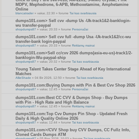
MDPV, Mephedrone, 6-APB, Methoxetamine, Amphetamine
Online
blancatrader
» vakar, 22:30 » forume
Tai kas svarbiausia
dumps101.com> Sell cvv -dump Us -Uk-track1&2-banklogin-
wu transfer-paypal
shopdumps87
» vakar, 20:33 » forume
Personažai
dumps101.com> Sell cvv full -dump Usa -Uk-track1&2/cc-wu
transfer-bank login-paypal
shopdumps87
» vakar, 20:33 » forume
Reklamų mainai
dumps101.com>Sell cc/cvv 2026 dumps(asia-eu-us)-track1/2-
banklogin-Wu-paypal-ship
shopdumps87
» vakar, 20:32 » forume
Tai kas svarbiausia
Young Talent Takes Center Stage Ahead of Key International
Matches
AllieShade
» 04 Bir 2026, 12:50 » forume
Tai kas svarbiausia
dumps101.com:Buying Dumps with Pin & Best Cvv Shop 2026
shopdumps87
» vakar, 12:45 » forume
Personažai
dumps101.com:Best CC CVV & Dumps Shop - Buy Dumps
with Pin - High Rate and High Balance
shopdumps87
» vakar, 12:45 » forume
Reklamų mainai
dumps101.com:Top Cvv Dumps Pin Shop - Updated Fresh
Daily & High Quality Online 2026
shopdumps87
» vakar, 12:44 » forume
Tai kas svarbiausia
dumps101.com>/CVV Shop buy CVV Dumps, CC Fullz Info,
Cloned Cards Dumps ATM
shopdumps87
» 05 Rgp 2026, 10:03 » forume
Tai kas svarbiausia