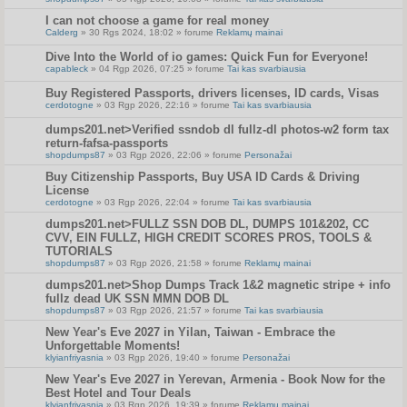
I can not choose a game for real money
Calderg
» 30 Rgs 2024, 18:02 » forume
Reklamų mainai
Dive Into the World of io games: Quick Fun for Everyone!
capableck
» 04 Rgp 2026, 07:25 » forume
Tai kas svarbiausia
Buy Registered Passports, drivers licenses, ID cards, Visas
cerdotogne
» 03 Rgp 2026, 22:16 » forume
Tai kas svarbiausia
dumps201.net>Verified ssndob dl fullz-dl photos-w2 form tax
return-fafsa-passports
shopdumps87
» 03 Rgp 2026, 22:06 » forume
Personažai
Buy Citizenship Passports, Buy USA ID Cards & Driving
License
cerdotogne
» 03 Rgp 2026, 22:04 » forume
Tai kas svarbiausia
dumps201.net>FULLZ SSN DOB DL, DUMPS 101&202, CC
CVV, EIN FULLZ, HIGH CREDIT SCORES PROS, TOOLS &
TUTORIALS
shopdumps87
» 03 Rgp 2026, 21:58 » forume
Reklamų mainai
dumps201.net>Shop Dumps Track 1&2 magnetic stripe + info
fullz dead UK SSN MMN DOB DL
shopdumps87
» 03 Rgp 2026, 21:57 » forume
Tai kas svarbiausia
New Year's Eve 2027 in Yilan, Taiwan - Embrace the
Unforgettable Moments!
klyianfriyasnia
» 03 Rgp 2026, 19:40 » forume
Personažai
New Year's Eve 2027 in Yerevan, Armenia - Book Now for the
Best Hotel and Tour Deals
klyianfriyasnia
» 03 Rgp 2026, 19:39 » forume
Reklamų mainai