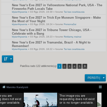
New Year's Eve 2027 in Yellowstone National Park, USA - The
Fireworks Path Locals Take
klyianfriyasnia
» 03 Rgp 2026, 19:39 » forume
Tai kas svarbiausia
New Year's Eve 2027 in Trick Eye Museum Singapore - Make
the Most of Your Night
klyianfriyasnia
» 03 Rgp 2026, 18:24 » forume
Personažai
New Year's Eve 2027 in Tribune Tower Chicago, USA -
Celebrate with a Bang
klyianfriyasnia
» 03 Rgp 2026, 18:23 » forume
Reklamų mainai
New Year's Eve 2027 in Tramandai, Brazil - A Night to
Remember!
klyianfriyasnia
» 03 Rgp 2026, 18:22 » forume
Tai kas svarbiausia
Paieška rado 122 atitikmenis(ų)
1
2
3
4
5
PEREITI Į
Maroko Karalystė