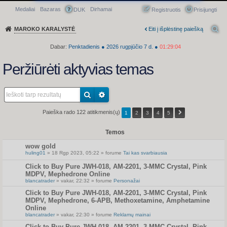
Medaliai
Bazaras
Dirhamai
Greitasis meniu
DUK
Registruotis
Prisijungti
MAROKO KARALYSTĖ
Eiti į išplėstinę paiešką
Dabar:
Penktadienis
●
2026
rugpjūčio 7 d.
●
01:29:04
Peržiūrėti aktyvias temas
Paieška rado 122 atitikmenis(ų)
1
2
3
4
5
Temos
wow gold
huling01
» 18 Rgp 2023, 05:22 » forume
Tai kas svarbiausia
Click to Buy Pure JWH-018, AM-2201, 3-MMC Crystal, Pink
MDPV, Mephedrone Online
blancatrader
» vakar, 22:32 » forume
Personažai
Click to Buy Pure JWH-018, AM-2201, 3-MMC Crystal, Pink
MDPV, Mephedrone, 6-APB, Methoxetamine, Amphetamine
Online
blancatrader
» vakar, 22:30 » forume
Reklamų mainai
Click to Buy Pure JWH-018, AM-2201, 3-MMC Crystal, Pink