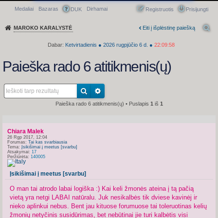
Medaliai
Bazaras
Dirhamai
Greitasis meniu
DUK
Registruotis
Prisijungti
MAROKO KARALYSTĖ
Eiti į išplėstinę paiešką
Dabar:
Ketvirtadienis
●
2026
rugpjūčio 6 d.
●
22:09:59
Paieška rado 6 atitikmenis(ų)
Paieška rado 6 atitikmenis(ų) • Puslapis
1
iš
1
Chiara Malek
26 Rgp 2017, 12:04
Forumas:
Tai kas svarbiausia
Tema:
Įsikišimai į meetus [svarbu]
Atsakymai:
17
Peržiūrėta:
140005
Įsikišimai į meetus [svarbu]
O man tai atrodo labai logiška :) Kai keli žmonės ateina į tą pačią
vietą yra netgi LABAI natūralu. Juk nesikalbės tik dviese kavinėj ir
nieko aplinkui nebus. Bent jau kituose forumuose tai toleruotinas kelių
žmonių netyčinis susidūrimas, bet nebūtinai jie turi kalbėtis visi