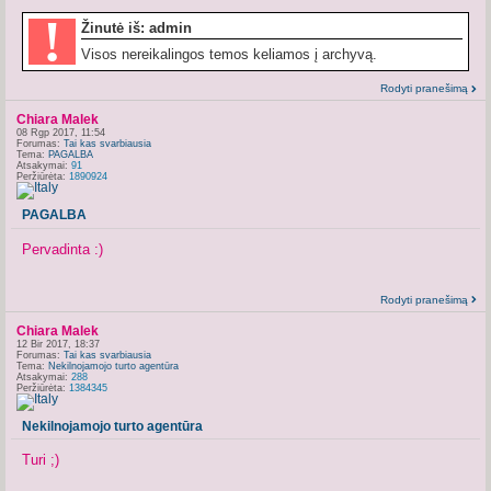
!
Žinutė iš: admin
Visos nereikalingos temos keliamos į archyvą.
Rodyti pranešimą
Chiara Malek
08 Rgp 2017, 11:54
Forumas:
Tai kas svarbiausia
Tema:
PAGALBA
Atsakymai:
91
Peržiūrėta:
1890924
PAGALBA
Pervadinta :)
Rodyti pranešimą
Chiara Malek
12 Bir 2017, 18:37
Forumas:
Tai kas svarbiausia
Tema:
Nekilnojamojo turto agentūra
Atsakymai:
288
Peržiūrėta:
1384345
Nekilnojamojo turto agentūra
Turi ;)