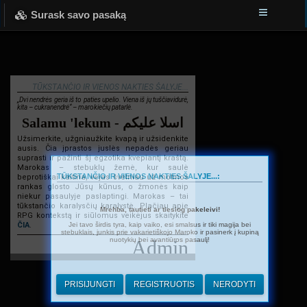
Surask savo pasaką
TŪKSTANČIO IR VIENOS NAKTIES ŠALYJE...
„Dvi nendrės geria iš to paties upelio. Viena iš jų tuščiavidurė,
kita – cukranendrė“ – marokiečių patarlė.
Salamu 'lekum - اسلا عليكم
Užsimerkite, užgniaužkite kvapą ir užsidenkite
ausis. Čia įprastos juslės nepadės geriau
suprasti ir pažinti šį egzotika kvepiantį kraštą.
Marokas – stebuklų žemė, kur saulė
TŪKSTANČIO IR VIENOS NAKTIES ŠALYJE...:
beprotiškai kaitina, vėjas švelniau už motinos
rankas glosto Jūsų kūnus, o žmonės kaip
niekur pasaulyje paslaptingi. Marokas – tai
tūkstančio karalysčių karalystė. Plačiau apie
Mrehba, tautieti ar tiesiog pakeleivi!
RPG kontekstą ir siūlomus veikėjus skaitykite
Jei tavo širdis tyra, kaip vaiko, esi smalsus ir tiki magija bei
ČIA
.
stebuklais, junkis prie vakarietiškojo Maroko ir pasinerk į kupiną
nuotykių bei avantiūros pasaulį!
Admin
PRISIJUNGTI
REGISTRUOTIS
NERODYTI