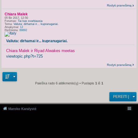
Rodyti pranešimą
Chiara Malek
05 Bir 2017, 12:50
Forumas:
Tai kas svarbiausia
Tema:
Valiuta: dirhamai ir... kupranugariai.
Atsakymai:
12
Peržiūrėta:
89892
Valiuta: dirhamai ir... kupranugariai.
Chiara Malek ir Riyad Alwakes meetas
viewtopic.php?t=725
Rodyti pranešimą
Paieška rado 6 atitikmenis(ų) • Puslapis
1
iš
1
PEREITI Į
Maroko Karalystė