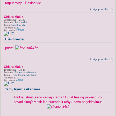
tarpusavyje. Tiesiog vie...
Rodyti pranešimą
Chiara Malek
20 Rgp 2017, 21:22
Forumas:
Personažai
Tema:
Užimti veidai
Atsakymai:
33
Peržiūrėta:
235004
Užimti veidai
pridėti
Rodyti pranešimą
Chiara Malek
19 Rgp 2017, 18:47
Forumas:
Tai kas svarbiausia
Tema:
Temų trynimas/keitimas
Atsakymai:
6
Peržiūrėta:
43990
Temų trynimas/keitimas
Reikia ištrinti seno veikėjo temą? O gal tiesiog pakeisti jos
pavadinimą? Mesk čia nuorodą ir rašyk savo pageidavimus