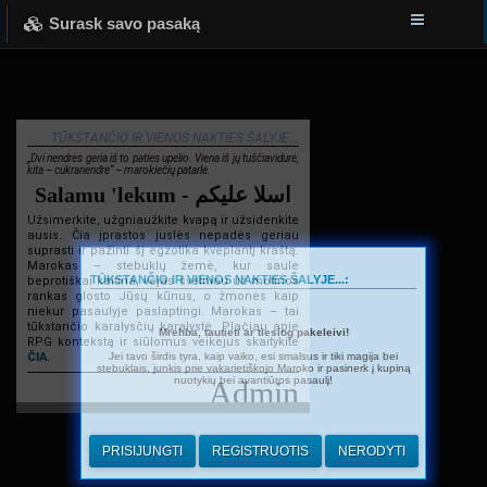
Surask savo pasaką
TŪKSTANČIO IR VIENOS NAKTIES ŠALYJE...
„Dvi nendrės geria iš to paties upelio. Viena iš jų tuščiavidurė,
kita – cukranendrė“ – marokiečių patarlė.
Salamu 'lekum - اسلا عليكم
Užsimerkite, užgniaužkite kvapą ir užsidenkite
ausis. Čia įprastos juslės nepadės geriau
suprasti ir pažinti šį egzotika kvepiantį kraštą.
Marokas – stebuklų žemė, kur saulė
TŪKSTANČIO IR VIENOS NAKTIES ŠALYJE...:
beprotiškai kaitina, vėjas švelniau už motinos
rankas glosto Jūsų kūnus, o žmonės kaip
niekur pasaulyje paslaptingi. Marokas – tai
tūkstančio karalysčių karalystė. Plačiau apie
Mrehba, tautieti ar tiesiog pakeleivi!
RPG kontekstą ir siūlomus veikėjus skaitykite
Jei tavo širdis tyra, kaip vaiko, esi smalsus ir tiki magija bei
ČIA
.
stebuklais, junkis prie vakarietiškojo Maroko ir pasinerk į kupiną
nuotykių bei avantiūros pasaulį!
Admin
PRISIJUNGTI
REGISTRUOTIS
NERODYTI