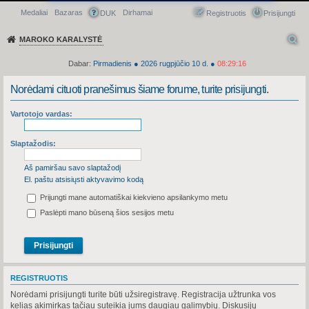
Medaliai
Bazaras
Dirhamai
Greitasis meniu
DUK
Registruotis
Prisijungti
MAROKO KARALYSTĖ
Dabar:
Pirmadienis
●
2026
rugpjūčio 10 d.
●
08:29:16
Norėdami cituoti pranešimus šiame forume, turite prisijungti.
Vartotojo vardas:
Slaptažodis:
Aš pamiršau savo slaptažodį
El. paštu atsisiųsti aktyvavimo kodą
Prijungti mane automatiškai kiekvieno apsilankymo metu
Paslėpti mano būseną šios sesijos metu
REGISTRUOTIS
Norėdami prisijungti turite būti užsiregistravę. Registracija užtrunka vos
kelias akimirkas tačiau suteikia jums daugiau galimybių. Diskusijų