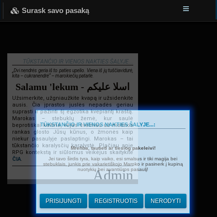
Surask savo pasaką
TŪKSTANČIO IR VIENOS NAKTIES ŠALYJE...
„Dvi nendrės geria iš to paties upelio. Viena iš jų tuščiavidurė,
kita – cukranendrė“ – marokiečių patarlė.
Salamu 'lekum - اسلا عليكم
Užsimerkite, užgniaužkite kvapą ir užsidenkite
ausis. Čia įprastos juslės nepadės geriau
suprasti ir pažinti šį egzotika kvepiantį kraštą.
Marokas – stebuklų žemė, kur saulė
TŪKSTANČIO IR VIENOS NAKTIES ŠALYJE...:
beprotiškai kaitina, vėjas švelniau už motinos
rankas glosto Jūsų kūnus, o žmonės kaip
niekur pasaulyje paslaptingi. Marokas – tai
tūkstančio karalysčių karalystė. Plačiau apie
Mrehba, tautieti ar tiesiog pakeleivi!
RPG kontekstą ir siūlomus veikėjus skaitykite
Jei tavo širdis tyra, kaip vaiko, esi smalsus ir tiki magija bei
ČIA
.
stebuklais, junkis prie vakarietiškojo Maroko ir pasinerk į kupiną
nuotykių bei avantiūros pasaulį!
Admin
PRISIJUNGTI
REGISTRUOTIS
NERODYTI