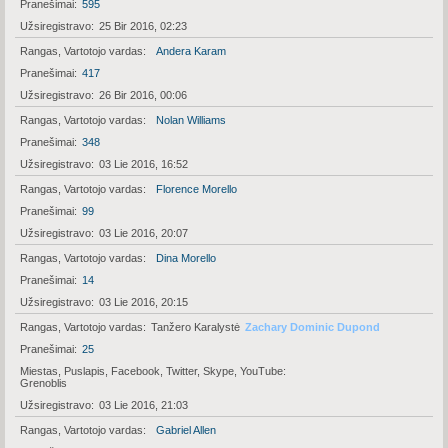
Pranešimai
595
Užsiregistravo
25 Bir 2016, 02:23
Rangas, Vartotojo vardas
Andera Karam
Pranešimai
417
Užsiregistravo
26 Bir 2016, 00:06
Rangas, Vartotojo vardas
Nolan Williams
Pranešimai
348
Užsiregistravo
03 Lie 2016, 16:52
Rangas, Vartotojo vardas
Florence Morello
Pranešimai
99
Užsiregistravo
03 Lie 2016, 20:07
Rangas, Vartotojo vardas
Dina Morello
Pranešimai
14
Užsiregistravo
03 Lie 2016, 20:15
Rangas, Vartotojo vardas
Tanžero Karalystė
Zachary Dominic Dupond
Pranešimai
25
Miestas, Puslapis, Facebook, Twitter, Skype, YouTube
Grenoblis
Užsiregistravo
03 Lie 2016, 21:03
Rangas, Vartotojo vardas
Gabriel Allen