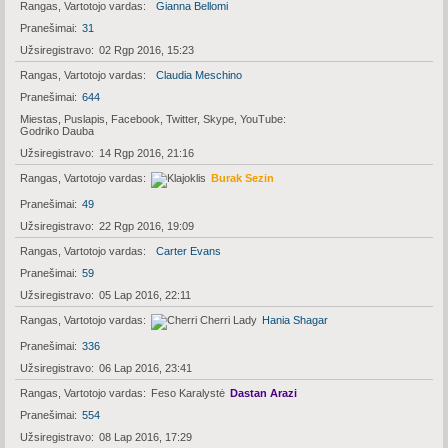
Rangas, Vartotojo vardas
Gianna Bellomi
Pranešimai
31
Užsiregistravo
02 Rgp 2016, 15:23
Rangas, Vartotojo vardas
Claudia Meschino
Pranešimai
644
Miestas, Puslapis, Facebook, Twitter, Skype, YouTube
Godriko Dauba
Užsiregistravo
14 Rgp 2016, 21:16
Rangas, Vartotojo vardas
Burak Sezin
Pranešimai
49
Užsiregistravo
22 Rgp 2016, 19:09
Rangas, Vartotojo vardas
Carter Evans
Pranešimai
59
Užsiregistravo
05 Lap 2016, 22:11
Rangas, Vartotojo vardas
Hania Shagar
Pranešimai
336
Užsiregistravo
06 Lap 2016, 23:41
Rangas, Vartotojo vardas
Feso Karalystė
Dastan Arazi
Pranešimai
554
Užsiregistravo
08 Lap 2016, 17:29