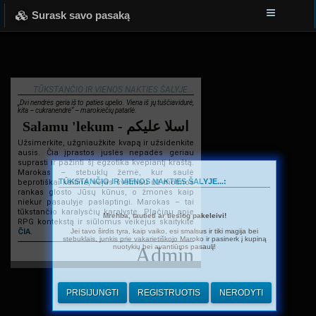
Surask savo pasaką
TŪKSTANČIO IR VIENOS NAKTIES ŠALYJE...
„Dvi nendrės geria iš to paties upelio. Viena iš jų tuščiavidurė,
kita – cukranendrė“ – marokiečių patarlė.
Salamu 'lekum - اسلا عليكم
Užsimerkite, užgniaužkite kvapą ir užsidenkite
ausis. Čia įprastos juslės nepadės geriau
suprasti ir pažinti šį egzotika kvepiantį kraštą.
Marokas – stebuklų žemė, kur saulė
TŪKSTANČIO IR VIENOS NAKTIES ŠALYJE...:
beprotiškai kaitina, vėjas švelniau už motinos
rankas glosto Jūsų kūnus, o žmonės kaip
niekur pasaulyje paslaptingi. Marokas – tai
tūkstančio karalysčių karalystė. Plačiau apie
Mrehba, tautieti ar tiesiog pakeleivi!
RPG kontekstą ir siūlomus veikėjus skaitykite
Jei tavo širdis tyra, kaip vaiko, esi smalsus ir tiki magija bei
ČIA
.
stebuklais, junkis prie vakarietiškojo Maroko ir pasinerk į kupiną
nuotykių bei avantiūros pasaulį!
Admin
PRISIJUNGTI
REGISTRUOTIS
NERODYTI