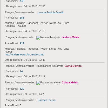
Pranešimai
443
Užsiregistravo
04 Lie 2016, 02:50
Rangas, Vartotojo vardas
Lorena Patricia Borelli
Pranešimai
188
Miestas, Puslapis, Facebook, Twitter, Skype, YouTube
Kėdainiai - Kaunas
Užsiregistravo
04 Lie 2016, 21:13
Rangas, Vartotojo vardas
Isadora Malek
Pranešimai
927
Miestas, Puslapis, Facebook, Twitter, Skype, YouTube
Rabat
http://underthesun.forumotion.me/
Užsiregistravo
04 Lie 2016, 22:42
Rangas, Vartotojo vardas
Kasablankos Karalystė
Latifa Demirci
Pranešimai
14
Užsiregistravo
06 Lie 2016, 12:11
Rangas, Vartotojo vardas
Chiara Malek
Pranešimai
829
Užsiregistravo
09 Lie 2016, 14:23
Rangas, Vartotojo vardas
Carmen Rivera
Pranešimai
0