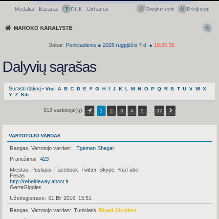
Medaliai
Bazaras
Dirhamai
Greitasis meniu
DUK
Registruotis
Prisijungti
MAROKO KARALYSTĖ
Dabar:
Penktadienis
●
2026
rugpjūčio 7 d.
●
19:25:35
Dalyvių sąrašas
Surasti dalyvį
•
Visi
A
B
C
D
E
F
G
H
I
J
K
L
M
N
O
P
Q
R
S
T
U
V
W
X
Y
Z
Kiti
912 vartotojai(ų)
1
2
3
4
5
…
37
VARTOTOJO VARDAS
Rangas, Vartotojo vardas
Egemen Shagar
Pranešimai
423
Miestas, Puslapis, Facebook, Twitter, Skype, YouTube
Fesas
http://rebeldeway.ahost.lt
GertaGiggles
Užsiregistravo
01 Bir 2016, 15:51
Rangas, Vartotojo vardas
Tunisietis
Riyad Alwakes