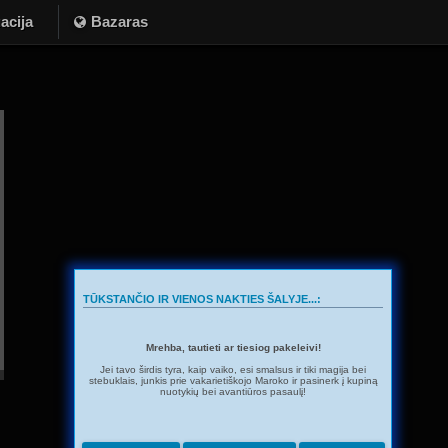
acija
Bazaras
TŪKSTANČIO IR VIENOS NAKTIES ŠALYJE...:
Mrehba, tautieti ar tiesiog pakeleivi!
Jei tavo širdis tyra, kaip vaiko, esi smalsus ir tiki magija bei
stebuklais, junkis prie vakarietiškojo Maroko ir pasinerk į kupiną
nuotykių bei avantiūros pasaulį!