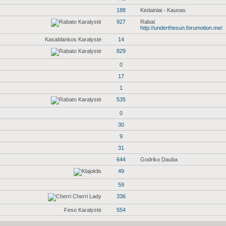
188
Kėdainiai - Kaunas
927
Rabat
http://underthesun.forumotion.me/
Kasablankos Karalystė
14
829
0
17
1
535
0
30
9
31
644
Godriko Dauba
49
59
336
Feso Karalystė
554