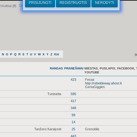
PRISIJUNGTI
REGISTRUOTIS
NERODYTI
Dirhamai
okalbiai [
0
]
N
O
P
Q
R
S
T
U
V
W
X
Y
Z
Kiti
9
RANGAS
PRANEŠIMAI
MIESTAS, PUSLAPIS, FACEBOOK, 
YOUTUBE
423
Fesas
http://rebeldeway.ahost.lt
GertaGiggles
Tunisietis
595
417
348
99
14
Tanžero Karalystė
25
Grenoblis
443