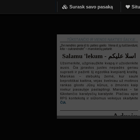
Surask savo pasaką
Situ
TŪKSTANČIO IR VIENOS NAKTIES ŠALYJE...
„Dvi nendrės geria iš to paties upelio. Viena iš jų tuščiavidurė,
kita – cukranendrė“ – marokiečių patarlė.
Salamu 'lekum - اسلا عليكم
Užsimerkite, užgniaužkite kvapą ir užsidenkite
ausis. Čia įprastos juslės nepadės geriau
suprasti ir pažinti šį egzotika kvepiantį kraštą.
Marokas – stebuklų žemė, kur saulė
beprotiškai kaitina, vėjas švelniau už motinos
rankas glosto Jūsų kūnus, o žmonės kaip
niekur pasaulyje paslaptingi. Marokas – tai
tūkstančio karalysčių karalystė. Plačiau apie
RPG kontekstą ir siūlomus veikėjus skaitykite
ČIA
.
Admin