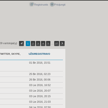
Registruotis
Prisijungti
09 vartotojai(ų)
1
2
3
4
5
…
37
TWITTER, SKYPE,
UŽSIREGISTRAVO
01 Bir 2016, 15:51
25 Bir 2016, 02:23
26 Bir 2016, 00:06
03 Lie 2016, 16:52
03 Lie 2016, 20:07
03 Lie 2016, 20:15
03 Lie 2016, 21:03
04 Lie 2016, 02:50