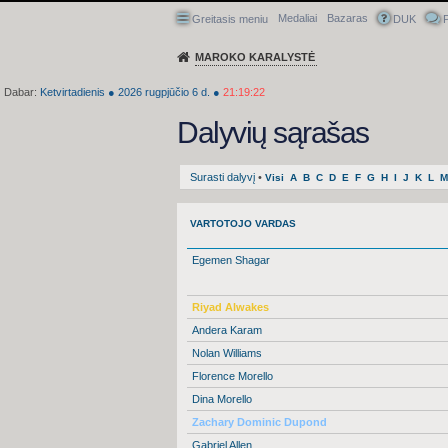
Medaliai
Bazaras
Greitasis meniu
DUK
P
MAROKO KARALYSTĖ
Dabar:
Ketvirtadienis
●
2026
rugpjūčio 6 d.
●
21:19:23
Dalyvių sąrašas
Surasti dalyvį
•
Visi
A
B
C
D
E
F
G
H
I
J
K
L
M
VARTOTOJO VARDAS
Egemen Shagar
Riyad Alwakes
Andera Karam
Nolan Williams
Florence Morello
Dina Morello
Zachary Dominic Dupond
Gabriel Allen