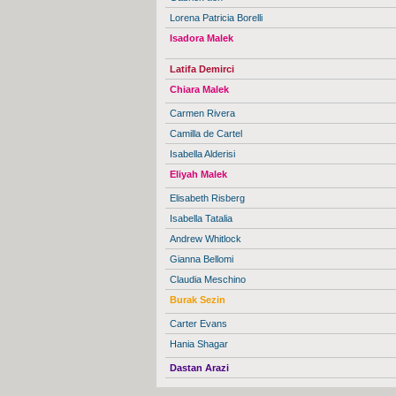
Lorena Patricia Borelli
Isadora Malek
Latifa Demirci
Chiara Malek
Carmen Rivera
Camilla de Cartel
Isabella Alderisi
Eliyah Malek
Elisabeth Risberg
Isabella Tatalia
Andrew Whitlock
Gianna Bellomi
Claudia Meschino
Burak Sezin
Carter Evans
Hania Shagar
Dastan Arazi