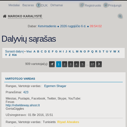
Medaliai
Bazaras
Dirhamai
Greitasis meniu
DUK
Registruotis
Prisijungti
MAROKO KARALYSTĖ
Dabar:
Ketvirtadienis
●
2026
rugpjūčio 6 d.
●
09:54:02
Dalyvių sąrašas
Surasti dalyvį
•
Visi
A
B
C
D
E
F
G
H
I
J
K
L
M
N
O
P
Q
R
S
T
U
V
W
X
Y
Z
Kiti
909 vartotojai(ų)
1
2
3
4
5
…
37
VARTOTOJO VARDAS
Rangas, Vartotojo vardas
Egemen Shagar
Pranešimai
423
Miestas, Puslapis, Facebook, Twitter, Skype, YouTube
Fesas
http://rebeldeway.ahost.lt
GertaGiggles
Užsiregistravo
01 Bir 2016, 15:51
Rangas, Vartotojo vardas
Tunisietis
Riyad Alwakes