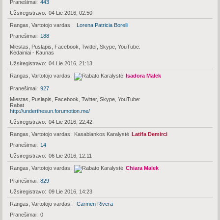
Pranešimai
443
Užsiregistravo
04 Lie 2016, 02:50
Rangas, Vartotojo vardas
Lorena Patricia Borelli
Pranešimai
188
Miestas, Puslapis, Facebook, Twitter, Skype, YouTube
Kėdainiai - Kaunas
Užsiregistravo
04 Lie 2016, 21:13
Rangas, Vartotojo vardas
Isadora Malek
Pranešimai
927
Miestas, Puslapis, Facebook, Twitter, Skype, YouTube
Rabat
http://underthesun.forumotion.me/
Užsiregistravo
04 Lie 2016, 22:42
Rangas, Vartotojo vardas
Kasablankos Karalystė
Latifa Demirci
Pranešimai
14
Užsiregistravo
06 Lie 2016, 12:11
Rangas, Vartotojo vardas
Chiara Malek
Pranešimai
829
Užsiregistravo
09 Lie 2016, 14:23
Rangas, Vartotojo vardas
Carmen Rivera
Pranešimai
0