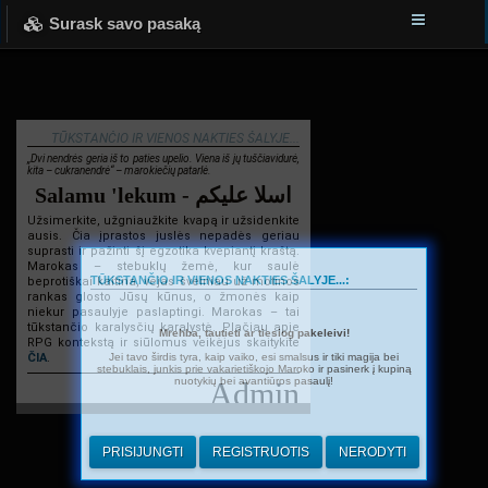
Surask savo pasaką
TŪKSTANČIO IR VIENOS NAKTIES ŠALYJE...
„Dvi nendrės geria iš to paties upelio. Viena iš jų tuščiavidurė,
kita – cukranendrė“ – marokiečių patarlė.
Salamu 'lekum - اسلا عليكم
Užsimerkite, užgniaužkite kvapą ir užsidenkite
ausis. Čia įprastos juslės nepadės geriau
suprasti ir pažinti šį egzotika kvepiantį kraštą.
Marokas – stebuklų žemė, kur saulė
TŪKSTANČIO IR VIENOS NAKTIES ŠALYJE...:
beprotiškai kaitina, vėjas švelniau už motinos
rankas glosto Jūsų kūnus, o žmonės kaip
niekur pasaulyje paslaptingi. Marokas – tai
tūkstančio karalysčių karalystė. Plačiau apie
Mrehba, tautieti ar tiesiog pakeleivi!
RPG kontekstą ir siūlomus veikėjus skaitykite
Jei tavo širdis tyra, kaip vaiko, esi smalsus ir tiki magija bei
ČIA
.
stebuklais, junkis prie vakarietiškojo Maroko ir pasinerk į kupiną
nuotykių bei avantiūros pasaulį!
Admin
PRISIJUNGTI
REGISTRUOTIS
NERODYTI