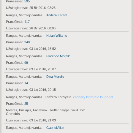
Pranešimai
595
Užsiregistravo
25 Bir 2016, 02:23
Rangas, Vartotojo vardas
Andera Karam
Pranešimai
417
Užsiregistravo
26 Bir 2016, 00:06
Rangas, Vartotojo vardas
Nolan Williams
Pranešimai
348
Užsiregistravo
03 Lie 2016, 16:52
Rangas, Vartotojo vardas
Florence Morello
Pranešimai
99
Užsiregistravo
03 Lie 2016, 20:07
Rangas, Vartotojo vardas
Dina Morello
Pranešimai
14
Užsiregistravo
03 Lie 2016, 20:15
Rangas, Vartotojo vardas
Tanžero Karalystė
Zachary Dominic Dupond
Pranešimai
25
Miestas, Puslapis, Facebook, Twitter, Skype, YouTube
Grenoblis
Užsiregistravo
03 Lie 2016, 21:03
Rangas, Vartotojo vardas
Gabriel Allen