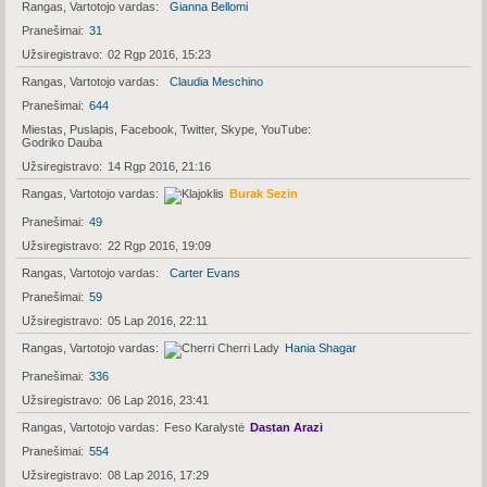
Rangas, Vartotojo vardas
Gianna Bellomi
Pranešimai
31
Užsiregistravo
02 Rgp 2016, 15:23
Rangas, Vartotojo vardas
Claudia Meschino
Pranešimai
644
Miestas, Puslapis, Facebook, Twitter, Skype, YouTube
Godriko Dauba
Užsiregistravo
14 Rgp 2016, 21:16
Rangas, Vartotojo vardas
Burak Sezin
Pranešimai
49
Užsiregistravo
22 Rgp 2016, 19:09
Rangas, Vartotojo vardas
Carter Evans
Pranešimai
59
Užsiregistravo
05 Lap 2016, 22:11
Rangas, Vartotojo vardas
Hania Shagar
Pranešimai
336
Užsiregistravo
06 Lap 2016, 23:41
Rangas, Vartotojo vardas
Feso Karalystė
Dastan Arazi
Pranešimai
554
Užsiregistravo
08 Lap 2016, 17:29