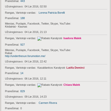
Pranešimai
443
Užsiregistravo
04 Lie 2016, 02:50
Rangas, Vartotojo vardas
Lorena Patricia Borelli
Pranešimai
188
Miestas, Puslapis, Facebook, Twitter, Skype, YouTube
Kėdainiai - Kaunas
Užsiregistravo
04 Lie 2016, 21:13
Rangas, Vartotojo vardas
Isadora Malek
Pranešimai
927
Miestas, Puslapis, Facebook, Twitter, Skype, YouTube
Rabat
http://underthesun.forumotion.me/
Užsiregistravo
04 Lie 2016, 22:42
Rangas, Vartotojo vardas
Kasablankos Karalystė
Latifa Demirci
Pranešimai
14
Užsiregistravo
06 Lie 2016, 12:11
Rangas, Vartotojo vardas
Chiara Malek
Pranešimai
829
Užsiregistravo
09 Lie 2016, 14:23
Rangas, Vartotojo vardas
Carmen Rivera
Pranešimai
0