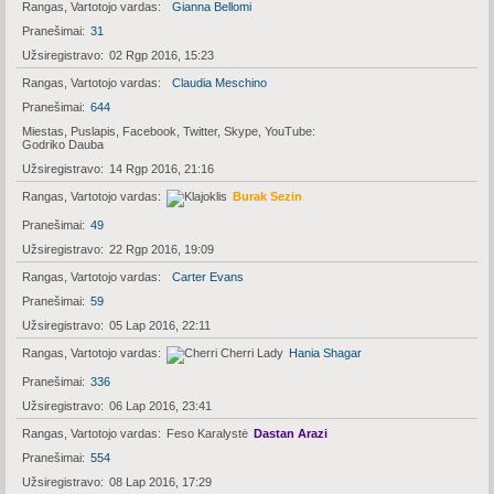
Rangas, Vartotojo vardas
Gianna Bellomi
Pranešimai
31
Užsiregistravo
02 Rgp 2016, 15:23
Rangas, Vartotojo vardas
Claudia Meschino
Pranešimai
644
Miestas, Puslapis, Facebook, Twitter, Skype, YouTube
Godriko Dauba
Užsiregistravo
14 Rgp 2016, 21:16
Rangas, Vartotojo vardas
Burak Sezin
Pranešimai
49
Užsiregistravo
22 Rgp 2016, 19:09
Rangas, Vartotojo vardas
Carter Evans
Pranešimai
59
Užsiregistravo
05 Lap 2016, 22:11
Rangas, Vartotojo vardas
Hania Shagar
Pranešimai
336
Užsiregistravo
06 Lap 2016, 23:41
Rangas, Vartotojo vardas
Feso Karalystė
Dastan Arazi
Pranešimai
554
Užsiregistravo
08 Lap 2016, 17:29