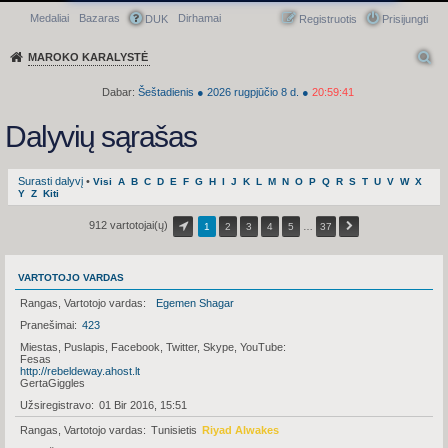
Medaliai
Bazaras
Dirhamai
Greitasis meniu
DUK
Registruotis
Prisijungti
MAROKO KARALYSTĖ
Dabar:
Šeštadienis
●
2026
rugpjūčio 8 d.
●
20:59:41
Dalyvių sąrašas
Surasti dalyvį
•
Visi
A
B
C
D
E
F
G
H
I
J
K
L
M
N
O
P
Q
R
S
T
U
V
W
X
Y
Z
Kiti
912 vartotojai(ų)
1
2
3
4
5
…
37
VARTOTOJO VARDAS
Rangas, Vartotojo vardas
Egemen Shagar
Pranešimai
423
Miestas, Puslapis, Facebook, Twitter, Skype, YouTube
Fesas
http://rebeldeway.ahost.lt
GertaGiggles
Užsiregistravo
01 Bir 2016, 15:51
Rangas, Vartotojo vardas
Tunisietis
Riyad Alwakes