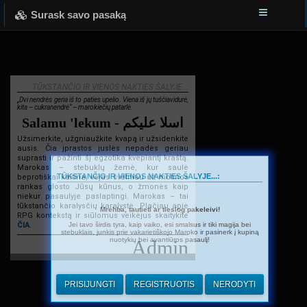
Surask savo pasaką
TŪKSTANČIO IR VIENOS NAKTIES ŠALYJE...
„Dvi nendrės geria iš to paties upelio. Viena iš jų tuščiavidurė,
kita – cukranendrė“ – marokiečių patarlė.
Salamu 'lekum - اسلا عليكم
Užsimerkite, užgniaužkite kvapą ir užsidenkite
ausis. Čia įprastos juslės nepadės geriau
suprasti ir pažinti šį egzotika kvepiantį kraštą.
Marokas – stebuklų žemė, kur saulė
TŪKSTANČIO IR VIENOS NAKTIES ŠALYJE...:
beprotiškai kaitina, vėjas švelniau už motinos
rankas glosto Jūsų kūnus, o žmonės kaip
niekur pasaulyje paslaptingi. Marokas – tai
tūkstančio karalysčių karalystė. Plačiau apie
Mrehba, tautieti ar tiesiog pakeleivi!
RPG kontekstą ir siūlomus veikėjus skaitykite
Jei tavo širdis tyra, kaip vaiko, esi smalsus ir tiki magija bei
ČIA
.
stebuklais, junkis prie vakarietiškojo Maroko ir pasinerk į kupiną
nuotykių bei avantiūros pasaulį!
Admin
PRISIJUNGTI
REGISTRUOTIS
NERODYTI