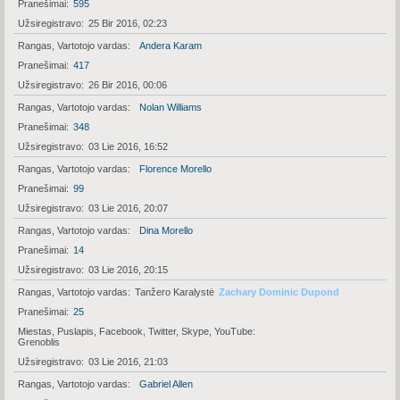
Pranešimai
595
Užsiregistravo
25 Bir 2016, 02:23
Rangas, Vartotojo vardas
Andera Karam
Pranešimai
417
Užsiregistravo
26 Bir 2016, 00:06
Rangas, Vartotojo vardas
Nolan Williams
Pranešimai
348
Užsiregistravo
03 Lie 2016, 16:52
Rangas, Vartotojo vardas
Florence Morello
Pranešimai
99
Užsiregistravo
03 Lie 2016, 20:07
Rangas, Vartotojo vardas
Dina Morello
Pranešimai
14
Užsiregistravo
03 Lie 2016, 20:15
Rangas, Vartotojo vardas
Tanžero Karalystė
Zachary Dominic Dupond
Pranešimai
25
Miestas, Puslapis, Facebook, Twitter, Skype, YouTube
Grenoblis
Užsiregistravo
03 Lie 2016, 21:03
Rangas, Vartotojo vardas
Gabriel Allen