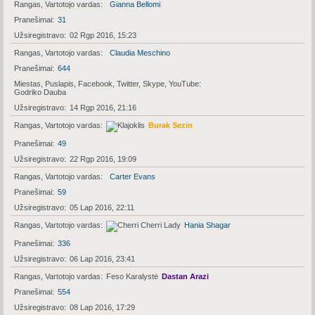
Rangas, Vartotojo vardas
Gianna Bellomi
Pranešimai
31
Užsiregistravo
02 Rgp 2016, 15:23
Rangas, Vartotojo vardas
Claudia Meschino
Pranešimai
644
Miestas, Puslapis, Facebook, Twitter, Skype, YouTube
Godriko Dauba
Užsiregistravo
14 Rgp 2016, 21:16
Rangas, Vartotojo vardas
Burak Sezin
Pranešimai
49
Užsiregistravo
22 Rgp 2016, 19:09
Rangas, Vartotojo vardas
Carter Evans
Pranešimai
59
Užsiregistravo
05 Lap 2016, 22:11
Rangas, Vartotojo vardas
Hania Shagar
Pranešimai
336
Užsiregistravo
06 Lap 2016, 23:41
Rangas, Vartotojo vardas
Feso Karalystė
Dastan Arazi
Pranešimai
554
Užsiregistravo
08 Lap 2016, 17:29