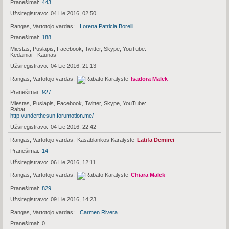
Pranešimai
443
Užsiregistravo
04 Lie 2016, 02:50
Rangas, Vartotojo vardas
Lorena Patricia Borelli
Pranešimai
188
Miestas, Puslapis, Facebook, Twitter, Skype, YouTube
Kėdainiai - Kaunas
Užsiregistravo
04 Lie 2016, 21:13
Rangas, Vartotojo vardas
Isadora Malek
Pranešimai
927
Miestas, Puslapis, Facebook, Twitter, Skype, YouTube
Rabat
http://underthesun.forumotion.me/
Užsiregistravo
04 Lie 2016, 22:42
Rangas, Vartotojo vardas
Kasablankos Karalystė
Latifa Demirci
Pranešimai
14
Užsiregistravo
06 Lie 2016, 12:11
Rangas, Vartotojo vardas
Chiara Malek
Pranešimai
829
Užsiregistravo
09 Lie 2016, 14:23
Rangas, Vartotojo vardas
Carmen Rivera
Pranešimai
0