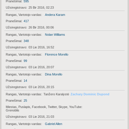
Pranešimai
595
Užsiregistravo
25 Bir 2016, 02:23
Rangas, Vartotojo vardas
Andera Karam
Pranešimai
417
Užsiregistravo
26 Bir 2016, 00:06
Rangas, Vartotojo vardas
Nolan Williams
Pranešimai
348
Užsiregistravo
03 Lie 2016, 16:52
Rangas, Vartotojo vardas
Florence Morello
Pranešimai
99
Užsiregistravo
03 Lie 2016, 20:07
Rangas, Vartotojo vardas
Dina Morello
Pranešimai
14
Užsiregistravo
03 Lie 2016, 20:15
Rangas, Vartotojo vardas
Tanžero Karalystė
Zachary Dominic Dupond
Pranešimai
25
Miestas, Puslapis, Facebook, Twitter, Skype, YouTube
Grenoblis
Užsiregistravo
03 Lie 2016, 21:03
Rangas, Vartotojo vardas
Gabriel Allen