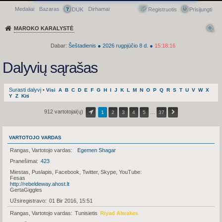
Medaliai
Bazaras
Dirhamai
Greitasis meniu
DUK
Registruotis
Prisijungti
MAROKO KARALYSTĖ
Dabar:
Šeštadienis
●
2026
rugpjūčio 8 d.
●
15:18:16
Dalyvių sąrašas
Surasti dalyvį
•
Visi
A
B
C
D
E
F
G
H
I
J
K
L
M
N
O
P
Q
R
S
T
U
V
W
X
Y
Z
Kiti
912 vartotojai(ų)
1
2
3
4
5
…
37
VARTOTOJO VARDAS
Rangas, Vartotojo vardas
Egemen Shagar
Pranešimai
423
Miestas, Puslapis, Facebook, Twitter, Skype, YouTube
Fesas
http://rebeldeway.ahost.lt
GertaGiggles
Užsiregistravo
01 Bir 2016, 15:51
Rangas, Vartotojo vardas
Tunisietis
Riyad Alwakes