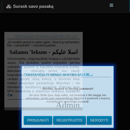
Surask savo pasaką
TŪKSTANČIO IR VIENOS NAKTIES ŠALYJE...
„Dvi nendrės geria iš to paties upelio. Viena iš jų tuščiavidurė,
kita – cukranendrė“ – marokiečių patarlė.
Salamu 'lekum - اسلا عليكم
Užsimerkite, užgniaužkite kvapą ir užsidenkite
ausis. Čia įprastos juslės nepadės geriau
suprasti ir pažinti šį egzotika kvepiantį kraštą.
Marokas – stebuklų žemė, kur saulė
TŪKSTANČIO IR VIENOS NAKTIES ŠALYJE...:
beprotiškai kaitina, vėjas švelniau už motinos
rankas glosto Jūsų kūnus, o žmonės kaip
niekur pasaulyje paslaptingi. Marokas – tai
tūkstančio karalysčių karalystė. Plačiau apie
Mrehba, tautieti ar tiesiog pakeleivi!
RPG kontekstą ir siūlomus veikėjus skaitykite
Jei tavo širdis tyra, kaip vaiko, esi smalsus ir tiki magija bei
ČIA
.
stebuklais, junkis prie vakarietiškojo Maroko ir pasinerk į kupiną
nuotykių bei avantiūros pasaulį!
Admin
PRISIJUNGTI
REGISTRUOTIS
NERODYTI