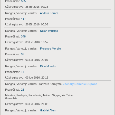
Pranešimai
595
Užsiregistravo
25 Bir 2016, 02:23
Rangas, Vartotojo vardas
Andera Karam
Pranešimai
417
Užsiregistravo
26 Bir 2016, 00:06
Rangas, Vartotojo vardas
Nolan Williams
Pranešimai
348
Užsiregistravo
03 Lie 2016, 16:52
Rangas, Vartotojo vardas
Florence Morello
Pranešimai
99
Užsiregistravo
03 Lie 2016, 20:07
Rangas, Vartotojo vardas
Dina Morello
Pranešimai
14
Užsiregistravo
03 Lie 2016, 20:15
Rangas, Vartotojo vardas
Tanžero Karalystė
Zachary Dominic Dupond
Pranešimai
25
Miestas, Puslapis, Facebook, Twitter, Skype, YouTube
Grenoblis
Užsiregistravo
03 Lie 2016, 21:03
Rangas, Vartotojo vardas
Gabriel Allen