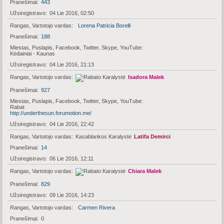
Pranešimai
443
Užsiregistravo
04 Lie 2016, 02:50
Rangas, Vartotojo vardas
Lorena Patricia Borelli
Pranešimai
188
Miestas, Puslapis, Facebook, Twitter, Skype, YouTube
Kėdainiai - Kaunas
Užsiregistravo
04 Lie 2016, 21:13
Rangas, Vartotojo vardas
Isadora Malek
Pranešimai
927
Miestas, Puslapis, Facebook, Twitter, Skype, YouTube
Rabat
http://underthesun.forumotion.me/
Užsiregistravo
04 Lie 2016, 22:42
Rangas, Vartotojo vardas
Kasablankos Karalystė
Latifa Demirci
Pranešimai
14
Užsiregistravo
06 Lie 2016, 12:11
Rangas, Vartotojo vardas
Chiara Malek
Pranešimai
829
Užsiregistravo
09 Lie 2016, 14:23
Rangas, Vartotojo vardas
Carmen Rivera
Pranešimai
0