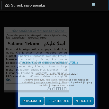
Surask savo pasaką
TŪKSTANČIO IR VIENOS NAKTIES ŠALYJE...
„Dvi nendrės geria iš to paties upelio. Viena iš jų tuščiavidurė,
kita – cukranendrė“ – marokiečių patarlė.
Salamu 'lekum - اسلا عليكم
Užsimerkite, užgniaužkite kvapą ir užsidenkite
ausis. Čia įprastos juslės nepadės geriau
suprasti ir pažinti šį egzotika kvepiantį kraštą.
Marokas – stebuklų žemė, kur saulė
TŪKSTANČIO IR VIENOS NAKTIES ŠALYJE...:
beprotiškai kaitina, vėjas švelniau už motinos
rankas glosto Jūsų kūnus, o žmonės kaip
niekur pasaulyje paslaptingi. Marokas – tai
tūkstančio karalysčių karalystė. Plačiau apie
Mrehba, tautieti ar tiesiog pakeleivi!
RPG kontekstą ir siūlomus veikėjus skaitykite
Jei tavo širdis tyra, kaip vaiko, esi smalsus ir tiki magija bei
ČIA
.
stebuklais, junkis prie vakarietiškojo Maroko ir pasinerk į kupiną
nuotykių bei avantiūros pasaulį!
Admin
PRISIJUNGTI
REGISTRUOTIS
NERODYTI