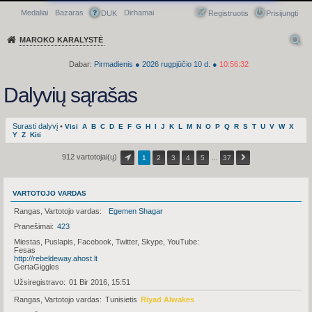
Medaliai
Bazaras
Dirhamai
Greitasis meniu
DUK
Registruotis
Prisijungti
MAROKO KARALYSTĖ
Dabar:
Pirmadienis
●
2026
rugpjūčio 10 d.
●
10:56:32
Dalyvių sąrašas
Surasti dalyvį
•
Visi
A
B
C
D
E
F
G
H
I
J
K
L
M
N
O
P
Q
R
S
T
U
V
W
X
Y
Z
Kiti
912 vartotojai(ų)
1
2
3
4
5
…
37
VARTOTOJO VARDAS
Rangas, Vartotojo vardas
Egemen Shagar
Pranešimai
423
Miestas, Puslapis, Facebook, Twitter, Skype, YouTube
Fesas
http://rebeldeway.ahost.lt
GertaGiggles
Užsiregistravo
01 Bir 2016, 15:51
Rangas, Vartotojo vardas
Tunisietis
Riyad Alwakes