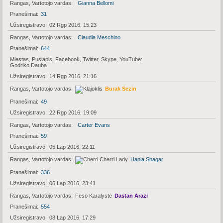
Rangas, Vartotojo vardas
Gianna Bellomi
Pranešimai
31
Užsiregistravo
02 Rgp 2016, 15:23
Rangas, Vartotojo vardas
Claudia Meschino
Pranešimai
644
Miestas, Puslapis, Facebook, Twitter, Skype, YouTube
Godriko Dauba
Užsiregistravo
14 Rgp 2016, 21:16
Rangas, Vartotojo vardas
Burak Sezin
Pranešimai
49
Užsiregistravo
22 Rgp 2016, 19:09
Rangas, Vartotojo vardas
Carter Evans
Pranešimai
59
Užsiregistravo
05 Lap 2016, 22:11
Rangas, Vartotojo vardas
Hania Shagar
Pranešimai
336
Užsiregistravo
06 Lap 2016, 23:41
Rangas, Vartotojo vardas
Feso Karalystė
Dastan Arazi
Pranešimai
554
Užsiregistravo
08 Lap 2016, 17:29