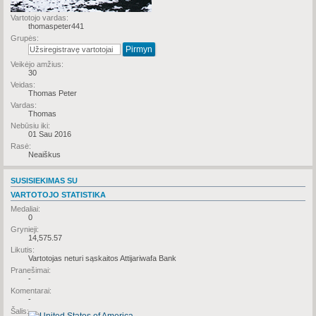
Vartotojo vardas:
thomaspeter441
Grupės:
Veikėjo amžius:
30
Veidas:
Thomas Peter
Vardas:
Thomas
Nebūsiu iki:
01 Sau 2016
Rasė:
Neaiškus
SUSISIEKIMAS SU
VARTOTOJO STATISTIKA
Medaliai:
0
Grynieji:
14,575.57
Likutis:
Vartotojas neturi sąskaitos Attijariwafa Bank
Pranešimai:
-
Komentarai:
-
Šalis: