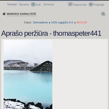
Medaliai
Bazaras
Dirhamai
Greitasis meniu
DUK
Registruotis
Prisijungti
MAROKO KARALYSTĖ
Dabar:
Sekmadienis
●
2026
rugpjūčio 9 d.
●
06:01:50
Aprašo peržiūra - thomaspeter441