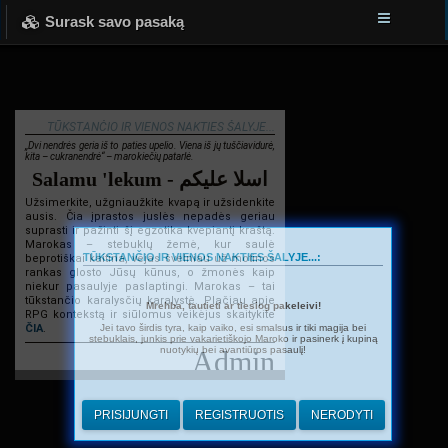
Surask savo pasaką
TŪKSTANČIO IR VIENOS NAKTIES ŠALYJE...
„Dvi nendrės geria iš to paties upelio. Viena iš jų tuščiavidurė,
kita – cukranendrė“ – marokiečių patarlė.
Salamu 'lekum - اسلا عليكم
Užsimerkite, užgniaužkite kvapą ir užsidenkite
ausis. Čia įprastos juslės nepadės geriau
suprasti ir pažinti šį egzotika kvepiantį kraštą.
Marokas – stebuklų žemė, kur saulė
TŪKSTANČIO IR VIENOS NAKTIES ŠALYJE...:
beprotiškai kaitina, vėjas švelniau už motinos
rankas glosto Jūsų kūnus, o žmonės kaip
niekur pasaulyje paslaptingi. Marokas – tai
tūkstančio karalysčių karalystė. Plačiau apie
Mrehba, tautieti ar tiesiog pakeleivi!
RPG kontekstą ir siūlomus veikėjus skaitykite
Jei tavo širdis tyra, kaip vaiko, esi smalsus ir tiki magija bei
ČIA
.
stebuklais, junkis prie vakarietiškojo Maroko ir pasinerk į kupiną
nuotykių bei avantiūros pasaulį!
Admin
PRISIJUNGTI
REGISTRUOTIS
NERODYTI