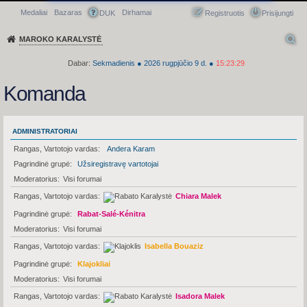
Medaliai
Bazaras
Dirhamai
Greitasis meniu
DUK
Registruotis
Prisijungti
MAROKO KARALYSTĖ
Dabar:
Sekmadienis
●
2026
rugpjūčio 9 d.
●
15:23:29
Komanda
ADMINISTRATORIAI
Rangas, Vartotojo vardas
Andera Karam
Pagrindinė grupė
Užsiregistravę vartotojai
Moderatorius
Visi forumai
Rangas, Vartotojo vardas
Chiara Malek
Pagrindinė grupė
Rabat-Salé-Kénitra
Moderatorius
Visi forumai
Rangas, Vartotojo vardas
Isabella Bouaziz
Pagrindinė grupė
Klajokliai
Moderatorius
Visi forumai
Rangas, Vartotojo vardas
Isadora Malek