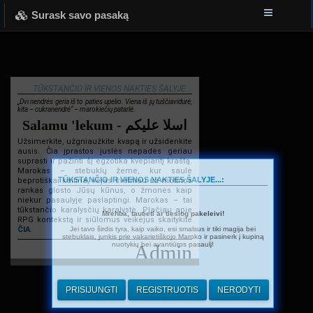
Surask savo pasaką
TŪKSTANČIO IR VIENOS NAKTIES ŠALYJE...
„Dvi nendrės geria iš to paties upelio. Viena iš jų tuščiavidurė,
kita – cukranendrė“ – marokiečių patarlė.
Salamu 'lekum - اسلا عليكم
Užsimerkite, užgniaužkite kvapą ir užsidenkite
ausis. Čia įprastos juslės nepadės geriau
suprasti ir pažinti šį egzotika kvepiantį kraštą.
Marokas – stebuklų žemė, kur saulė
TŪKSTANČIO IR VIENOS NAKTIES ŠALYJE...:
beprotiškai kaitina, vėjas švelniau už motinos
rankas glosto Jūsų kūnus, o žmonės kaip
niekur pasaulyje paslaptingi. Marokas – tai
tūkstančio karalysčių karalystė. Plačiau apie
Mrehba, tautieti ar tiesiog pakeleivi!
RPG kontekstą ir siūlomus veikėjus skaitykite
Jei tavo širdis tyra, kaip vaiko, esi smalsus ir tiki magija bei
ČIA
.
stebuklais, junkis prie vakarietiškojo Maroko ir pasinerk į kupiną
nuotykių bei avantiūros pasaulį!
Admin
PRISIJUNGTI
REGISTRUOTIS
NERODYTI