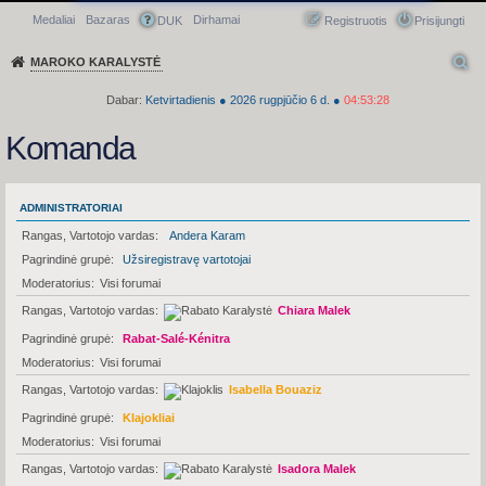
Medaliai
Bazaras
Dirhamai
Greitasis meniu
DUK
Registruotis
Prisijungti
MAROKO KARALYSTĖ
Dabar:
Ketvirtadienis
●
2026
rugpjūčio 6 d.
●
04:53:28
Komanda
ADMINISTRATORIAI
Rangas, Vartotojo vardas
Andera Karam
Pagrindinė grupė
Užsiregistravę vartotojai
Moderatorius
Visi forumai
Rangas, Vartotojo vardas
Chiara Malek
Pagrindinė grupė
Rabat-Salé-Kénitra
Moderatorius
Visi forumai
Rangas, Vartotojo vardas
Isabella Bouaziz
Pagrindinė grupė
Klajokliai
Moderatorius
Visi forumai
Rangas, Vartotojo vardas
Isadora Malek