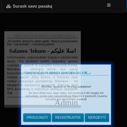
Surask savo pasaką
TŪKSTANČIO IR VIENOS NAKTIES ŠALYJE...
„Dvi nendrės geria iš to paties upelio. Viena iš jų tuščiavidurė,
kita – cukranendrė“ – marokiečių patarlė.
Salamu 'lekum - اسلا عليكم
Užsimerkite, užgniaužkite kvapą ir užsidenkite
ausis. Čia įprastos juslės nepadės geriau
suprasti ir pažinti šį egzotika kvepiantį kraštą.
Marokas – stebuklų žemė, kur saulė
TŪKSTANČIO IR VIENOS NAKTIES ŠALYJE...:
beprotiškai kaitina, vėjas švelniau už motinos
rankas glosto Jūsų kūnus, o žmonės kaip
niekur pasaulyje paslaptingi. Marokas – tai
tūkstančio karalysčių karalystė. Plačiau apie
Mrehba, tautieti ar tiesiog pakeleivi!
RPG kontekstą ir siūlomus veikėjus skaitykite
Jei tavo širdis tyra, kaip vaiko, esi smalsus ir tiki magija bei
ČIA
.
stebuklais, junkis prie vakarietiškojo Maroko ir pasinerk į kupiną
nuotykių bei avantiūros pasaulį!
Admin
PRISIJUNGTI
REGISTRUOTIS
NERODYTI