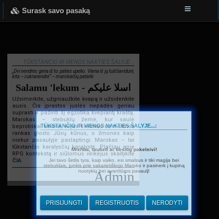
Surask savo pasaką
TŪKSTANČIO IR VIENOS NAKTIES ŠALYJE...
„Dvi nendrės geria iš to paties upelio. Viena iš jų tuščiavidurė,
kita – cukranendrė“ – marokiečių patarlė.
Salamu 'lekum - اسلا عليكم
Užsimerkite, užgniaužkite kvapą ir užsidenkite
ausis. Čia įprastos juslės nepadės geriau
suprasti ir pažinti šį egzotika kvepiantį kraštą.
Marokas – stebuklų žemė, kur saulė
TŪKSTANČIO IR VIENOS NAKTIES ŠALYJE...:
beprotiškai kaitina, vėjas švelniau už motinos
rankas glosto Jūsų kūnus, o žmonės kaip
niekur pasaulyje paslaptingi. Marokas – tai
tūkstančio karalysčių karalystė. Plačiau apie
Mrehba, tautieti ar tiesiog pakeleivi!
RPG kontekstą ir siūlomus veikėjus skaitykite
Jei tavo širdis tyra, kaip vaiko, esi smalsus ir tiki magija bei
ČIA
.
stebuklais, junkis prie vakarietiškojo Maroko ir pasinerk į kupiną
nuotykių bei avantiūros pasaulį!
Admin
PRISIJUNGTI
REGISTRUOTIS
NERODYTI