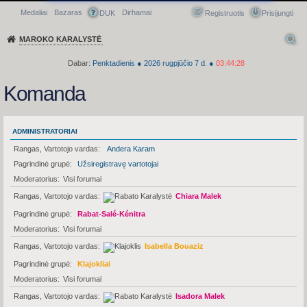
Medaliai
Bazaras
Dirhamai
Greitasis meniu
DUK
Registruotis
Prisijungti
MAROKO KARALYSTĖ
Dabar:
Penktadienis
●
2026
rugpjūčio 7 d.
●
03:44:28
Komanda
ADMINISTRATORIAI
Rangas, Vartotojo vardas
Andera Karam
Pagrindinė grupė
Užsiregistravę vartotojai
Moderatorius
Visi forumai
Rangas, Vartotojo vardas
Chiara Malek
Pagrindinė grupė
Rabat-Salé-Kénitra
Moderatorius
Visi forumai
Rangas, Vartotojo vardas
Isabella Bouaziz
Pagrindinė grupė
Klajokliai
Moderatorius
Visi forumai
Rangas, Vartotojo vardas
Isadora Malek