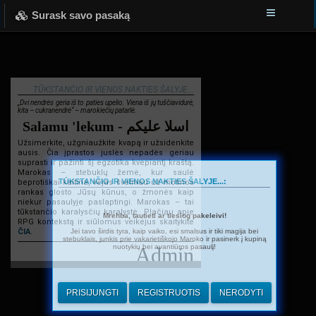
Surask savo pasaką
TŪKSTANČIO IR VIENOS NAKTIES ŠALYJE...
„Dvi nendrės geria iš to paties upelio. Viena iš jų tuščiavidurė,
kita – cukranendrė“ – marokiečių patarlė.
Salamu 'lekum - اسلا عليكم
Užsimerkite, užgniaužkite kvapą ir užsidenkite
ausis. Čia įprastos juslės nepadės geriau
suprasti ir pažinti šį egzotika kvepiantį kraštą.
Marokas – stebuklų žemė, kur saulė
TŪKSTANČIO IR VIENOS NAKTIES ŠALYJE...:
beprotiškai kaitina, vėjas švelniau už motinos
rankas glosto Jūsų kūnus, o žmonės kaip
niekur pasaulyje paslaptingi. Marokas – tai
tūkstančio karalysčių karalystė. Plačiau apie
Mrehba, tautieti ar tiesiog pakeleivi!
RPG kontekstą ir siūlomus veikėjus skaitykite
Jei tavo širdis tyra, kaip vaiko, esi smalsus ir tiki magija bei
ČIA
.
stebuklais, junkis prie vakarietiškojo Maroko ir pasinerk į kupiną
nuotykių bei avantiūros pasaulį!
Admin
PRISIJUNGTI
REGISTRUOTIS
NERODYTI