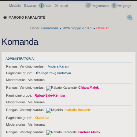
Medaliai
Bazaras
Dirhamai
Greitasis meniu
DUK
Registruotis
Prisijungti
MAROKO KARALYSTĖ
Dabar:
Pirmadienis
●
2026
rugpjūčio 10 d.
●
08:44:13
Komanda
ADMINISTRATORIAI
Rangas, Vartotojo vardas
Andera Karam
Pagrindinė grupė
Užsiregistravę vartotojai
Moderatorius
Visi forumai
Rangas, Vartotojo vardas
Chiara Malek
Pagrindinė grupė
Rabat-Salé-Kénitra
Moderatorius
Visi forumai
Rangas, Vartotojo vardas
Isabella Bouaziz
Pagrindinė grupė
Klajokliai
Moderatorius
Visi forumai
Rangas, Vartotojo vardas
Isadora Malek