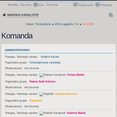
Medaliai
Bazaras
Dirhamai
Greitasis meniu
DUK
Registruotis
Prisijungti
MAROKO KARALYSTĖ
Dabar:
Penktadienis
●
2026
rugpjūčio 7 d.
●
22:12:39
Komanda
ADMINISTRATORIAI
Rangas, Vartotojo vardas
Andera Karam
Pagrindinė grupė
Užsiregistravę vartotojai
Moderatorius
Visi forumai
Rangas, Vartotojo vardas
Chiara Malek
Pagrindinė grupė
Rabat-Salé-Kénitra
Moderatorius
Visi forumai
Rangas, Vartotojo vardas
Isabella Bouaziz
Pagrindinė grupė
Klajokliai
Moderatorius
Visi forumai
Rangas, Vartotojo vardas
Isadora Malek