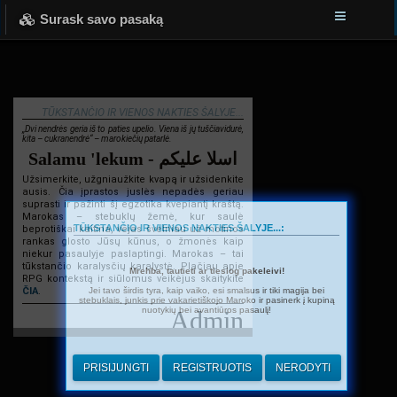
Surask savo pasaką
TŪKSTANČIO IR VIENOS NAKTIES ŠALYJE...
„Dvi nendrės geria iš to paties upelio. Viena iš jų tuščiavidurė,
kita – cukranendrė“ – marokiečių patarlė.
Salamu 'lekum - اسلا عليكم
Užsimerkite, užgniaužkite kvapą ir užsidenkite
ausis. Čia įprastos juslės nepadės geriau
suprasti ir pažinti šį egzotika kvepiantį kraštą.
Marokas – stebuklų žemė, kur saulė
TŪKSTANČIO IR VIENOS NAKTIES ŠALYJE...:
beprotiškai kaitina, vėjas švelniau už motinos
rankas glosto Jūsų kūnus, o žmonės kaip
niekur pasaulyje paslaptingi. Marokas – tai
tūkstančio karalysčių karalystė. Plačiau apie
Mrehba, tautieti ar tiesiog pakeleivi!
RPG kontekstą ir siūlomus veikėjus skaitykite
Jei tavo širdis tyra, kaip vaiko, esi smalsus ir tiki magija bei
ČIA
.
stebuklais, junkis prie vakarietiškojo Maroko ir pasinerk į kupiną
nuotykių bei avantiūros pasaulį!
Admin
PRISIJUNGTI
REGISTRUOTIS
NERODYTI