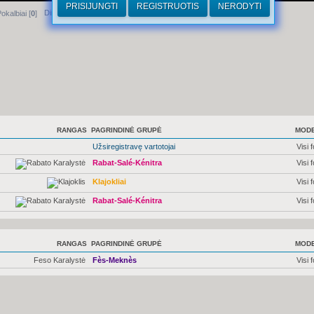
PRISIJUNGTI
REGISTRUOTIS
NERODYTI
Dirhamai
okalbiai [
0
]
RANGAS
PAGRINDINĖ GRUPĖ
MODE
Užsiregistravę vartotojai
Visi 
Rabat-Salé-Kénitra
Visi 
Klajokliai
Visi 
Rabat-Salé-Kénitra
Visi 
RANGAS
PAGRINDINĖ GRUPĖ
MODE
Feso Karalystė
Fès-Meknès
Visi 