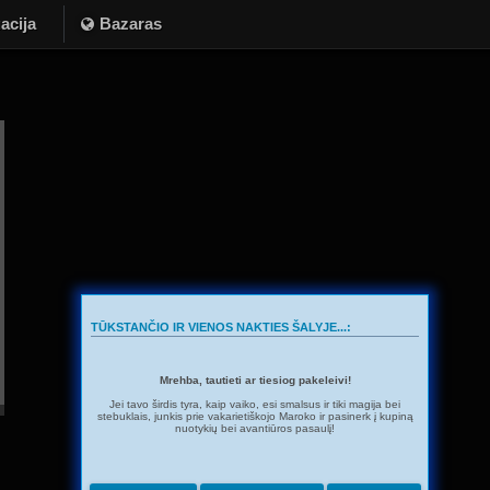
acija
Bazaras
TŪKSTANČIO IR VIENOS NAKTIES ŠALYJE...:
Mrehba, tautieti ar tiesiog pakeleivi!
Jei tavo širdis tyra, kaip vaiko, esi smalsus ir tiki magija bei
stebuklais, junkis prie vakarietiškojo Maroko ir pasinerk į kupiną
nuotykių bei avantiūros pasaulį!