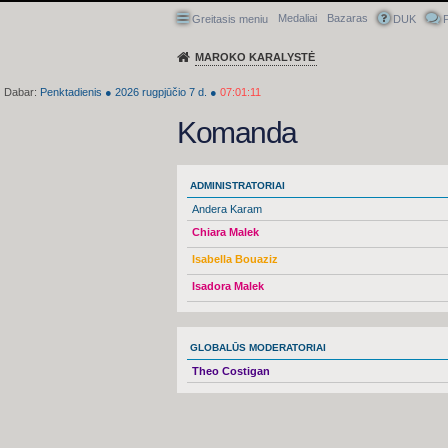
Medaliai
Bazaras
Greitasis meniu
DUK
P
MAROKO KARALYSTĖ
Dabar:
Penktadienis
●
2026
rugpjūčio 7 d.
●
07:01:11
Komanda
ADMINISTRATORIAI
Andera Karam
Chiara Malek
Isabella Bouaziz
Isadora Malek
GLOBALŪS MODERATORIAI
Theo Costigan