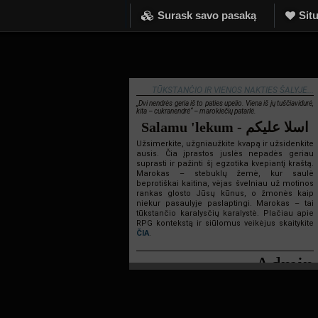
Surask savo pasaką
Situ
TŪKSTANČIO IR VIENOS NAKTIES ŠALYJE...
„Dvi nendrės geria iš to paties upelio. Viena iš jų tuščiavidurė,
kita – cukranendrė“ – marokiečių patarlė.
Salamu 'lekum - اسلا عليكم
Užsimerkite, užgniaužkite kvapą ir užsidenkite
ausis. Čia įprastos juslės nepadės geriau
suprasti ir pažinti šį egzotika kvepiantį kraštą.
Marokas – stebuklų žemė, kur saulė
beprotiškai kaitina, vėjas švelniau už motinos
rankas glosto Jūsų kūnus, o žmonės kaip
niekur pasaulyje paslaptingi. Marokas – tai
tūkstančio karalysčių karalystė. Plačiau apie
RPG kontekstą ir siūlomus veikėjus skaitykite
ČIA
.
Admin