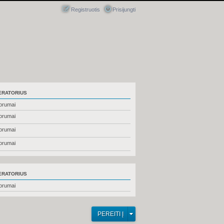
Registruotis
Prisijungti
RATORIUS
forumai
forumai
forumai
forumai
RATORIUS
forumai
PEREITI Į