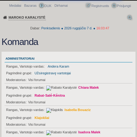
Medaliai
Bazaras
Dirhamai
Greitasis meniu
DUK
Registruotis
Prisijungti
MAROKO KARALYSTĖ
Dabar:
Penktadienis
●
2026
rugpjūčio 7 d.
●
16:03:47
Komanda
ADMINISTRATORIAI
Rangas, Vartotojo vardas
Andera Karam
Pagrindinė grupė
Užsiregistravę vartotojai
Moderatorius
Visi forumai
Rangas, Vartotojo vardas
Chiara Malek
Pagrindinė grupė
Rabat-Salé-Kénitra
Moderatorius
Visi forumai
Rangas, Vartotojo vardas
Isabella Bouaziz
Pagrindinė grupė
Klajokliai
Moderatorius
Visi forumai
Rangas, Vartotojo vardas
Isadora Malek