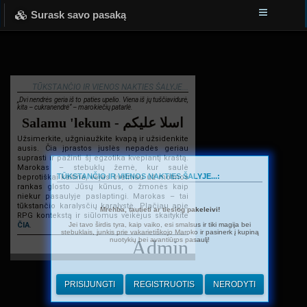
Surask savo pasaką
TŪKSTANČIO IR VIENOS NAKTIES ŠALYJE...
„Dvi nendrės geria iš to paties upelio. Viena iš jų tuščiavidurė,
kita – cukranendrė“ – marokiečių patarlė.
Salamu 'lekum - اسلا عليكم
Užsimerkite, užgniaužkite kvapą ir užsidenkite
ausis. Čia įprastos juslės nepadės geriau
suprasti ir pažinti šį egzotika kvepiantį kraštą.
Marokas – stebuklų žemė, kur saulė
TŪKSTANČIO IR VIENOS NAKTIES ŠALYJE...:
beprotiškai kaitina, vėjas švelniau už motinos
rankas glosto Jūsų kūnus, o žmonės kaip
niekur pasaulyje paslaptingi. Marokas – tai
tūkstančio karalysčių karalystė. Plačiau apie
Mrehba, tautieti ar tiesiog pakeleivi!
RPG kontekstą ir siūlomus veikėjus skaitykite
Jei tavo širdis tyra, kaip vaiko, esi smalsus ir tiki magija bei
ČIA
.
stebuklais, junkis prie vakarietiškojo Maroko ir pasinerk į kupiną
nuotykių bei avantiūros pasaulį!
Admin
PRISIJUNGTI
REGISTRUOTIS
NERODYTI