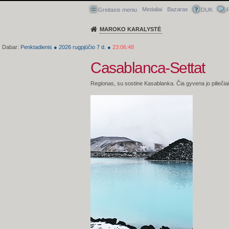
Medaliai
Bazaras
Greitasis meniu
DUK
P
MAROKO KARALYSTĖ
Dabar:
Penktadienis
●
2026
rugpjūčio 7 d.
●
23:06:49
Casablanca-Settat
Regionas, su sostine Kasablanka. Čia gyvena jo piliečiai, k