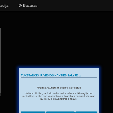
acija
Bazaras
TŪKSTANČIO IR VIENOS NAKTIES ŠALYJE...:
Mrehba, tautieti ar tiesiog pakeleivi!
Jei tavo širdis tyra, kaip vaiko, esi smalsus ir tiki magija bei
stebuklais, junkis prie vakarietiškojo Maroko ir pasinerk į kupiną
nuotykių bei avantiūros pasaulį!