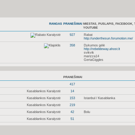
RANGAS
PRANEŠIMAI
MIESTAS, PUSLAPIS, FACEBOOK, 
YOUTUBE
927
Rabat
http://underthesun.forumotion.me/
358
Dykumos gėlė
http://rebeldeway.ahost.lt
svikvik
marizza14
GertaGiggles
PRANEŠIMAI
417
Kasablankos Karalystė
14
Kasablankos Karalystė
153
Istanbul / Kasablanka
Kasablankos Karalystė
219
Kasablankos Karalystė
42
Bolu
Kasablankos Karalystė
51