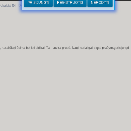
PRISIJUNGTI
REGISTRUOTIS
NERODYTI
Dirhamai
okalbiai [
0
]
arališkoji šeima bei kiti didikai.
Tai - atvira grupė. Nauji nariai gali siųsti prašymą prisijungti.