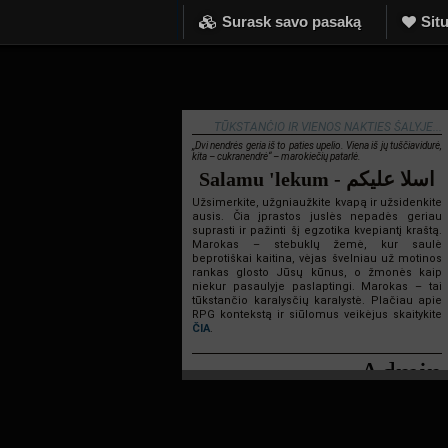
Surask savo pasaką
Situ
TŪKSTANČIO IR VIENOS NAKTIES ŠALYJE...
„Dvi nendrės geria iš to paties upelio. Viena iš jų tuščiavidurė,
kita – cukranendrė“ – marokiečių patarlė.
Salamu 'lekum - اسلا عليكم
Užsimerkite, užgniaužkite kvapą ir užsidenkite
ausis. Čia įprastos juslės nepadės geriau
suprasti ir pažinti šį egzotika kvepiantį kraštą.
Marokas – stebuklų žemė, kur saulė
beprotiškai kaitina, vėjas švelniau už motinos
rankas glosto Jūsų kūnus, o žmonės kaip
niekur pasaulyje paslaptingi. Marokas – tai
tūkstančio karalysčių karalystė. Plačiau apie
RPG kontekstą ir siūlomus veikėjus skaitykite
ČIA
.
Admin