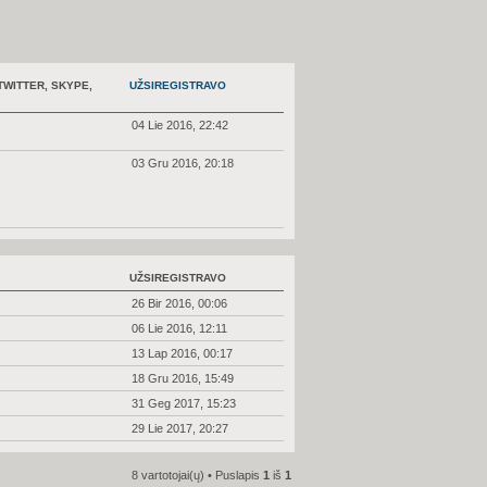
TWITTER, SKYPE,
UŽSIREGISTRAVO
04 Lie 2016, 22:42
03 Gru 2016, 20:18
UŽSIREGISTRAVO
26 Bir 2016, 00:06
06 Lie 2016, 12:11
13 Lap 2016, 00:17
18 Gru 2016, 15:49
31 Geg 2017, 15:23
29 Lie 2017, 20:27
8 vartotojai(ų) • Puslapis
1
iš
1