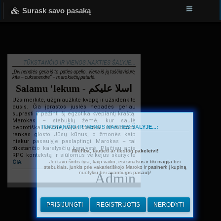
Surask savo pasaką
TŪKSTANČIO IR VIENOS NAKTIES ŠALYJE...
„Dvi nendrės geria iš to paties upelio. Viena iš jų tuščiavidurė,
kita – cukranendrė“ – marokiečių patarlė.
Salamu 'lekum - اسلا عليكم
Užsimerkite, užgniaužkite kvapą ir užsidenkite
ausis. Čia įprastos juslės nepadės geriau
suprasti ir pažinti šį egzotika kvepiantį kraštą.
Marokas – stebuklų žemė, kur saulė
TŪKSTANČIO IR VIENOS NAKTIES ŠALYJE...:
beprotiškai kaitina, vėjas švelniau už motinos
rankas glosto Jūsų kūnus, o žmonės kaip
niekur pasaulyje paslaptingi. Marokas – tai
tūkstančio karalysčių karalystė. Plačiau apie
Mrehba, tautieti ar tiesiog pakeleivi!
RPG kontekstą ir siūlomus veikėjus skaitykite
Jei tavo širdis tyra, kaip vaiko, esi smalsus ir tiki magija bei
ČIA
.
stebuklais, junkis prie vakarietiškojo Maroko ir pasinerk į kupiną
nuotykių bei avantiūros pasaulį!
Admin
PRISIJUNGTI
REGISTRUOTIS
NERODYTI