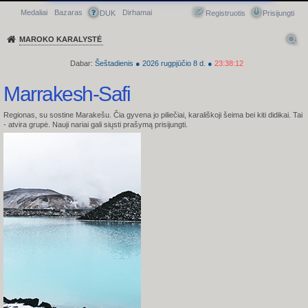
Medaliai
Bazaras
Dirhamai
Greitasis meniu
DUK
Registruotis
Prisijungti
MAROKO KARALYSTĖ
Dabar:
Šeštadienis
●
2026
rugpjūčio 8 d.
●
23:38:12
Marrakesh-Safi
Regionas, su sostine Marakešu. Čia gyvena jo piliečiai, karališkoji šeima bei kiti didikai.
Tai
- atvira grupė. Nauji nariai gali siųsti prašymą prisijungti.