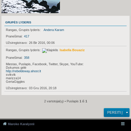
GRUPĖS LYDERIS
Rangas, Grupės lyderis
Andera Karam
Pranešimai
417
Užsiregistravo
26 Bir 2016, 00:06
Rangas, Grupės lyderis
Isabella Bouaziz
Pranešimai
358
Miestas, Puslapis, Facebook, Twitter, Skype, YouTube
Dykumos gėlė
http://rebeldeway.ahost.lt
svikvik
marizza14
GertaGiggles
Užsiregistravo
03 Gru 2016, 20:18
2 vartotojai(ų) • Puslapis
1
iš
1
PEREITI Į
Maroko Karalystė