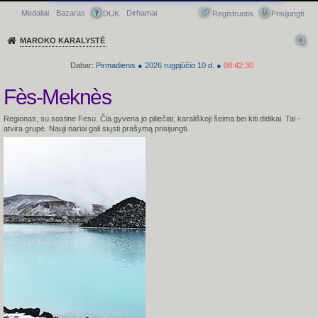
Medaliai
Bazaras
Dirhamai
Greitasis meniu
DUK
Registruotis
Prisijungti
MAROKO KARALYSTĖ
Dabar:
Pirmadienis
●
2026
rugpjūčio 10 d.
●
08:42:31
Fès-Meknès
Regionas, su sostine Fesu. Čia gyvena jo piliečiai, karališkoji šeima bei kiti didikai.
Tai -
atvira grupė. Nauji nariai gali siųsti prašymą prisijungti.