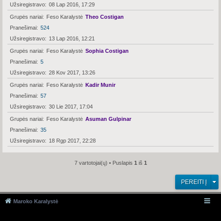
Užsiregistravo
08 Lap 2016, 17:29
Grupės nariai
Feso Karalystė
Theo Costigan
Pranešimai
524
Užsiregistravo
13 Lap 2016, 12:21
Grupės nariai
Feso Karalystė
Sophia Costigan
Pranešimai
5
Užsiregistravo
28 Kov 2017, 13:26
Grupės nariai
Feso Karalystė
Kadir Munir
Pranešimai
57
Užsiregistravo
30 Lie 2017, 17:04
Grupės nariai
Feso Karalystė
Asuman Gulpinar
Pranešimai
35
Užsiregistravo
18 Rgp 2017, 22:28
7 vartotojai(ų) • Puslapis
1
iš
1
PEREITI Į
Maroko Karalystė