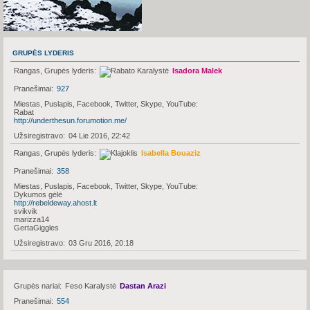
GRUPĖS LYDERIS
Rangas, Grupės lyderis
Isadora Malek
Pranešimai
927
Miestas, Puslapis, Facebook, Twitter, Skype, YouTube
Rabat
http://underthesun.forumotion.me/
Užsiregistravo
04 Lie 2016, 22:42
Rangas, Grupės lyderis
Isabella Bouaziz
Pranešimai
358
Miestas, Puslapis, Facebook, Twitter, Skype, YouTube
Dykumos gėlė
http://rebeldeway.ahost.lt
svikvik
marizza14
GertaGiggles
Užsiregistravo
03 Gru 2016, 20:18
Grupės nariai
Feso Karalystė
Dastan Arazi
Pranešimai
554