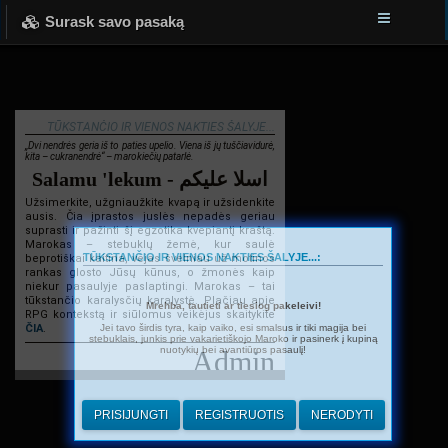
Surask savo pasaką
TŪKSTANČIO IR VIENOS NAKTIES ŠALYJE...
„Dvi nendrės geria iš to paties upelio. Viena iš jų tuščiavidurė,
kita – cukranendrė“ – marokiečių patarlė.
Salamu 'lekum - اسلا عليكم
Užsimerkite, užgniaužkite kvapą ir užsidenkite
ausis. Čia įprastos juslės nepadės geriau
suprasti ir pažinti šį egzotika kvepiantį kraštą.
Marokas – stebuklų žemė, kur saulė
TŪKSTANČIO IR VIENOS NAKTIES ŠALYJE...:
beprotiškai kaitina, vėjas švelniau už motinos
rankas glosto Jūsų kūnus, o žmonės kaip
niekur pasaulyje paslaptingi. Marokas – tai
tūkstančio karalysčių karalystė. Plačiau apie
Mrehba, tautieti ar tiesiog pakeleivi!
RPG kontekstą ir siūlomus veikėjus skaitykite
Jei tavo širdis tyra, kaip vaiko, esi smalsus ir tiki magija bei
ČIA
.
stebuklais, junkis prie vakarietiškojo Maroko ir pasinerk į kupiną
nuotykių bei avantiūros pasaulį!
Admin
PRISIJUNGTI
REGISTRUOTIS
NERODYTI