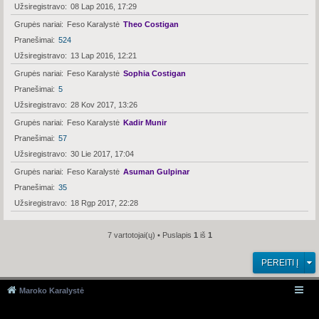
Užsiregistravo
08 Lap 2016, 17:29
Grupės nariai
Feso Karalystė
Theo Costigan
Pranešimai
524
Užsiregistravo
13 Lap 2016, 12:21
Grupės nariai
Feso Karalystė
Sophia Costigan
Pranešimai
5
Užsiregistravo
28 Kov 2017, 13:26
Grupės nariai
Feso Karalystė
Kadir Munir
Pranešimai
57
Užsiregistravo
30 Lie 2017, 17:04
Grupės nariai
Feso Karalystė
Asuman Gulpinar
Pranešimai
35
Užsiregistravo
18 Rgp 2017, 22:28
7 vartotojai(ų) • Puslapis
1
iš
1
PEREITI Į
Maroko Karalystė