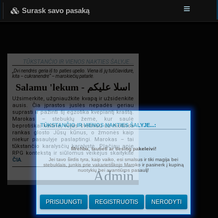
Surask savo pasaką
TŪKSTANČIO IR VIENOS NAKTIES ŠALYJE...
„Dvi nendrės geria iš to paties upelio. Viena iš jų tuščiavidurė,
kita – cukranendrė“ – marokiečių patarlė.
Salamu 'lekum - اسلا عليكم
Užsimerkite, užgniaužkite kvapą ir užsidenkite
ausis. Čia įprastos juslės nepadės geriau
suprasti ir pažinti šį egzotika kvepiantį kraštą.
Marokas – stebuklų žemė, kur saulė
TŪKSTANČIO IR VIENOS NAKTIES ŠALYJE...:
beprotiškai kaitina, vėjas švelniau už motinos
rankas glosto Jūsų kūnus, o žmonės kaip
niekur pasaulyje paslaptingi. Marokas – tai
tūkstančio karalysčių karalystė. Plačiau apie
Mrehba, tautieti ar tiesiog pakeleivi!
RPG kontekstą ir siūlomus veikėjus skaitykite
Jei tavo širdis tyra, kaip vaiko, esi smalsus ir tiki magija bei
ČIA
.
stebuklais, junkis prie vakarietiškojo Maroko ir pasinerk į kupiną
nuotykių bei avantiūros pasaulį!
Admin
PRISIJUNGTI
REGISTRUOTIS
NERODYTI