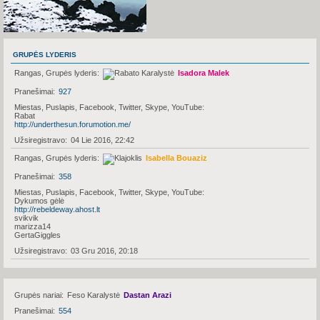
GRUPĖS LYDERIS
Rangas, Grupės lyderis
Isadora Malek
Pranešimai
927
Miestas, Puslapis, Facebook, Twitter, Skype, YouTube
Rabat
http://underthesun.forumotion.me/
Užsiregistravo
04 Lie 2016, 22:42
Rangas, Grupės lyderis
Isabella Bouaziz
Pranešimai
358
Miestas, Puslapis, Facebook, Twitter, Skype, YouTube
Dykumos gėlė
http://rebeldeway.ahost.lt
svikvik
marizza14
GertaGiggles
Užsiregistravo
03 Gru 2016, 20:18
Grupės nariai
Feso Karalystė
Dastan Arazi
Pranešimai
554