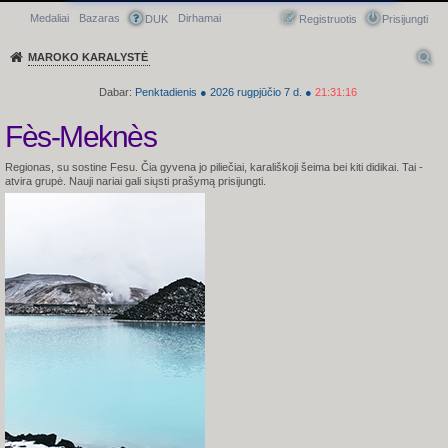
Medaliai
Bazaras
Dirhamai
Greitasis meniu
DUK
Registruotis
Prisijungti
MAROKO KARALYSTĖ
Dabar:
Penktadienis
●
2026
rugpjūčio 7 d.
●
21:31:17
Fès-Meknès
Regionas, su sostine Fesu. Čia gyvena jo piliečiai, karališkoji šeima bei kiti didikai.
Tai -
atvira grupė. Nauji nariai gali siųsti prašymą prisijungti.