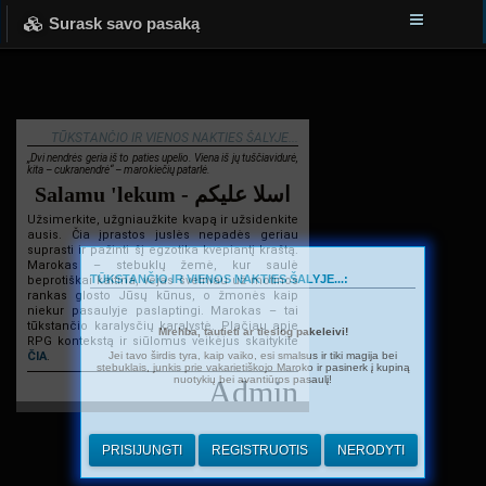
Surask savo pasaką
TŪKSTANČIO IR VIENOS NAKTIES ŠALYJE...
„Dvi nendrės geria iš to paties upelio. Viena iš jų tuščiavidurė,
kita – cukranendrė“ – marokiečių patarlė.
Salamu 'lekum - اسلا عليكم
Užsimerkite, užgniaužkite kvapą ir užsidenkite
ausis. Čia įprastos juslės nepadės geriau
suprasti ir pažinti šį egzotika kvepiantį kraštą.
Marokas – stebuklų žemė, kur saulė
TŪKSTANČIO IR VIENOS NAKTIES ŠALYJE...:
beprotiškai kaitina, vėjas švelniau už motinos
rankas glosto Jūsų kūnus, o žmonės kaip
niekur pasaulyje paslaptingi. Marokas – tai
tūkstančio karalysčių karalystė. Plačiau apie
Mrehba, tautieti ar tiesiog pakeleivi!
RPG kontekstą ir siūlomus veikėjus skaitykite
Jei tavo širdis tyra, kaip vaiko, esi smalsus ir tiki magija bei
ČIA
.
stebuklais, junkis prie vakarietiškojo Maroko ir pasinerk į kupiną
nuotykių bei avantiūros pasaulį!
Admin
PRISIJUNGTI
REGISTRUOTIS
NERODYTI