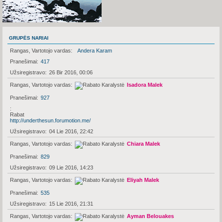
GRUPĖS NARIAI
Rangas, Vartotojo vardas
Andera Karam
Pranešimai
417
Užsiregistravo
26 Bir 2016, 00:06
Rangas, Vartotojo vardas
Isadora Malek
Pranešimai
927
Rabat
http://underthesun.forumotion.me/
Užsiregistravo
04 Lie 2016, 22:42
Rangas, Vartotojo vardas
Chiara Malek
Pranešimai
829
Užsiregistravo
09 Lie 2016, 14:23
Rangas, Vartotojo vardas
Eliyah Malek
Pranešimai
535
Užsiregistravo
15 Lie 2016, 21:31
Rangas, Vartotojo vardas
Ayman Belouakes