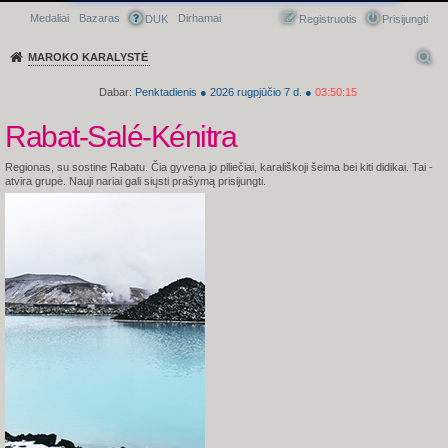
Medaliai
Bazaras
Dirhamai
Greitasis meniu
DUK
Registruotis
Prisijungti
MAROKO KARALYSTĖ
Dabar:
Penktadienis
●
2026
rugpjūčio 7 d.
●
03:50:16
Rabat-Salé-Kénitra
Regionas, su sostine Rabatu. Čia gyvena jo piliečiai, karališkoji šeima bei kiti didikai.
Tai -
atvira grupė. Nauji nariai gali siųsti prašymą prisijungti.