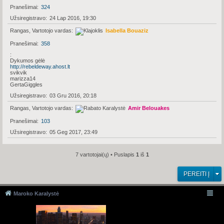
Pranešimai
324
Užsiregistravo
24 Lap 2016, 19:30
Rangas, Vartotojo vardas
Isabella Bouaziz
Pranešimai
358
Dykumos gėlė
http://rebeldeway.ahost.lt
svikvik
marizza14
GertaGiggles
Užsiregistravo
03 Gru 2016, 20:18
Rangas, Vartotojo vardas
Amir Belouakes
Pranešimai
103
Užsiregistravo
05 Geg 2017, 23:49
7 vartotojai(ų) • Puslapis
1
iš
1
PEREITI Į
Maroko Karalystė