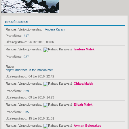
GRUPĖS NARIAI
Rangas, Vartotojo vardas
Andera Karam
Pranešimai
417
Užsiregistravo
26 Bir 2016, 00:06
Rangas, Vartotojo vardas
Isadora Malek
Pranešimai
927
Rabat
http://underthesun.forumotion.me/
Užsiregistravo
04 Lie 2016, 22:42
Rangas, Vartotojo vardas
Chiara Malek
Pranešimai
829
Užsiregistravo
09 Lie 2016, 14:23
Rangas, Vartotojo vardas
Eliyah Malek
Pranešimai
535
Užsiregistravo
15 Lie 2016, 21:31
Rangas, Vartotojo vardas
Ayman Belouakes