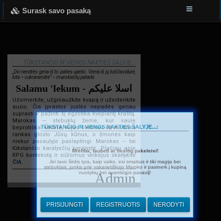
Surask savo pasaką
TŪKSTANČIO IR VIENOS NAKTIES ŠALYJE...
„Dvi nendrės geria iš to paties upelio. Viena iš jų tuščiavidurė,
kita – cukranendrė“ – marokiečių patarlė.
Salamu 'lekum - اسلا عليكم
Užsimerkite, užgniaužkite kvapą ir užsidenkite
ausis. Čia įprastos juslės nepadės geriau
suprasti ir pažinti šį egzotika kvepiantį kraštą.
Marokas – stebuklų žemė, kur saulė
TŪKSTANČIO IR VIENOS NAKTIES ŠALYJE...:
beprotiškai kaitina, vėjas švelniau už motinos
rankas glosto Jūsų kūnus, o žmonės kaip
niekur pasaulyje paslaptingi. Marokas – tai
tūkstančio karalysčių karalystė. Plačiau apie
Mrehba, tautieti ar tiesiog pakeleivi!
RPG kontekstą ir siūlomus veikėjus skaitykite
Jei tavo širdis tyra, kaip vaiko, esi smalsus ir tiki magija bei
ČIA
.
stebuklais, junkis prie vakarietiškojo Maroko ir pasinerk į kupiną
nuotykių bei avantiūros pasaulį!
Admin
PRISIJUNGTI
REGISTRUOTIS
NERODYTI