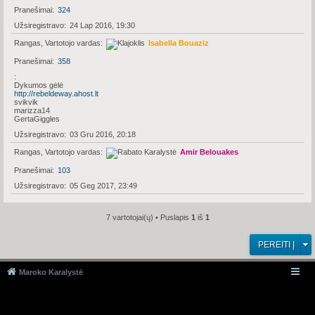
Pranešimai
324
Užsiregistravo
24 Lap 2016, 19:30
Rangas, Vartotojo vardas
Isabella Bouaziz
Pranešimai
358
Dykumos gėlė
http://rebeldeway.ahost.lt
svikvik
marizza14
GertaGiggles
Užsiregistravo
03 Gru 2016, 20:18
Rangas, Vartotojo vardas
Amir Belouakes
Pranešimai
103
Užsiregistravo
05 Geg 2017, 23:49
7 vartotojai(ų) • Puslapis
1
iš
1
PEREITI Į
Maroko Karalystė