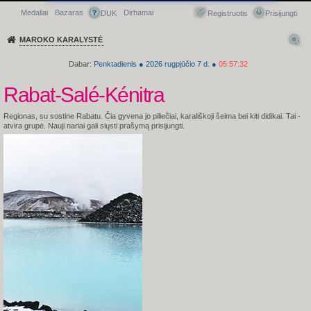
Medaliai
Bazaras
Dirhamai
Greitasis meniu
DUK
Registruotis
Prisijungti
MAROKO KARALYSTĖ
Dabar:
Penktadienis
●
2026
rugpjūčio 7 d.
●
05:57:33
Rabat-Salé-Kénitra
Regionas, su sostine Rabatu. Čia gyvena jo piliečiai, karališkoji šeima bei kiti didikai.
Tai -
atvira grupė. Nauji nariai gali siųsti prašymą prisijungti.