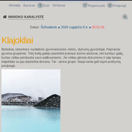
Medaliai
Bazaras
Dirhamai
Greitasis meniu
DUK
Registruotis
Prisijungti
MAROKO KARALYSTĖ
Dabar:
Šeštadienis
●
2026
rugpjūčio 8 d.
●
05:52:00
Klajokliai
Beduinai, neturintys nuolatinės gyvenamosios vietos, dykumų gyventojai. Paprastai
gyvena grupėmis. Tokį kelią galėjo pasirinkti įvairaus luomo atstovai, net turintys galių,
kurias vėliau perduoda savo palikuoniams. Jie vėliau gimsta dykumose ir taip tampa
klajokliais su jau atsinešta dovana.
Tai - atvira grupė. Nauji nariai gali siųsti prašymą
prisijungti.