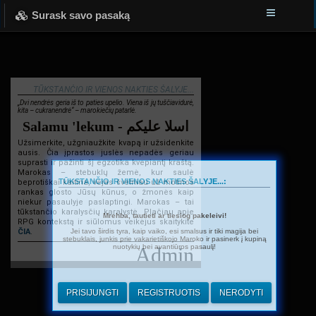
Surask savo pasaką
TŪKSTANČIO IR VIENOS NAKTIES ŠALYJE...
„Dvi nendrės geria iš to paties upelio. Viena iš jų tuščiavidurė,
kita – cukranendrė“ – marokiečių patarlė.
Salamu 'lekum - اسلا عليكم
Užsimerkite, užgniaužkite kvapą ir užsidenkite
ausis. Čia įprastos juslės nepadės geriau
suprasti ir pažinti šį egzotika kvepiantį kraštą.
Marokas – stebuklų žemė, kur saulė
TŪKSTANČIO IR VIENOS NAKTIES ŠALYJE...:
beprotiškai kaitina, vėjas švelniau už motinos
rankas glosto Jūsų kūnus, o žmonės kaip
niekur pasaulyje paslaptingi. Marokas – tai
tūkstančio karalysčių karalystė. Plačiau apie
Mrehba, tautieti ar tiesiog pakeleivi!
RPG kontekstą ir siūlomus veikėjus skaitykite
Jei tavo širdis tyra, kaip vaiko, esi smalsus ir tiki magija bei
ČIA
.
stebuklais, junkis prie vakarietiškojo Maroko ir pasinerk į kupiną
nuotykių bei avantiūros pasaulį!
Admin
PRISIJUNGTI
REGISTRUOTIS
NERODYTI