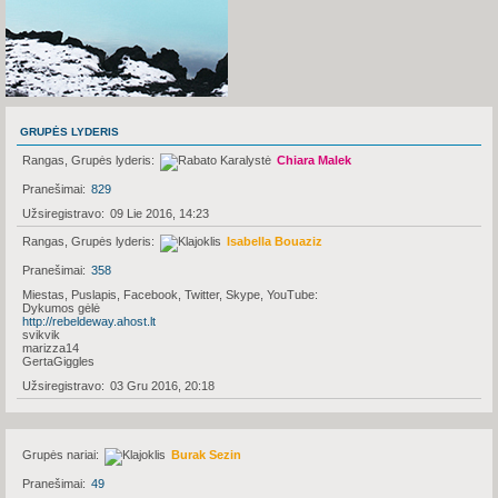
GRUPĖS LYDERIS
Rangas, Grupės lyderis
Chiara Malek
Pranešimai
829
Užsiregistravo
09 Lie 2016, 14:23
Rangas, Grupės lyderis
Isabella Bouaziz
Pranešimai
358
Miestas, Puslapis, Facebook, Twitter, Skype, YouTube
Dykumos gėlė
http://rebeldeway.ahost.lt
svikvik
marizza14
GertaGiggles
Užsiregistravo
03 Gru 2016, 20:18
Grupės nariai
Burak Sezin
Pranešimai
49