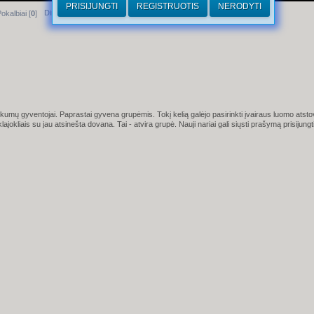
PRISIJUNGTI
REGISTRUOTIS
NERODYTI
Dirhamai
okalbiai [
0
]
umų gyventojai. Paprastai gyvena grupėmis. Tokį kelią galėjo pasirinkti įvairaus luomo atstov
lajokliais su jau atsinešta dovana.
Tai - atvira grupė. Nauji nariai gali siųsti prašymą prisijungti