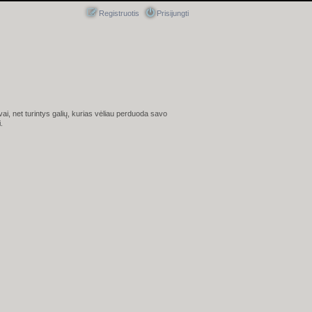
Registruotis
Prisijungti
ai, net turintys galių, kurias vėliau perduoda savo
.