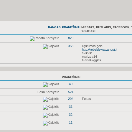
RANGAS
PRANEŠIMAI
MIESTAS, PUSLAPIS, FACEBOOK, 
YOUTUBE
829
358
Dykumos gėlė
http://rebeldeway.ahost.lt
svikvik
marizza14
GertaGiggles
PRANEŠIMAI
49
Feso Karalystė
524
204
Fesas
31
32
11