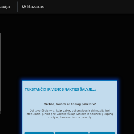
acija
Bazaras
TŪKSTANČIO IR VIENOS NAKTIES ŠALYJE...:
Mrehba, tautieti ar tiesiog pakeleivi!
Jei tavo širdis tyra, kaip vaiko, esi smalsus ir tiki magija bei
stebuklais, junkis prie vakarietiškojo Maroko ir pasinerk į kupiną
nuotykių bei avantiūros pasaulį!