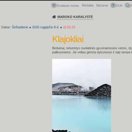
Medaliai
Bazaras
Greitasis meniu
DUK
P
MAROKO KARALYSTĖ
Dabar:
Šeštadienis
●
2026
rugpjūčio 8 d.
●
11:01:24
Klajokliai
Beduinai, neturintys nuolatinės gyvenamosios vietos, dyk
palikuoniams. Jie vėliau gimsta dykumose ir taip tampa k