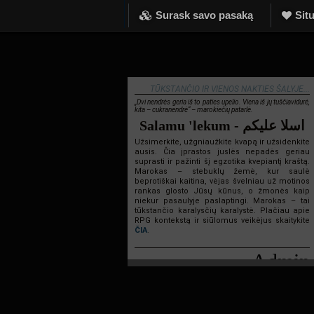
Surask savo pasaką
Situ
TŪKSTANČIO IR VIENOS NAKTIES ŠALYJE...
„Dvi nendrės geria iš to paties upelio. Viena iš jų tuščiavidurė,
kita – cukranendrė“ – marokiečių patarlė.
Salamu 'lekum - اسلا عليكم
Užsimerkite, užgniaužkite kvapą ir užsidenkite
ausis. Čia įprastos juslės nepadės geriau
suprasti ir pažinti šį egzotika kvepiantį kraštą.
Marokas – stebuklų žemė, kur saulė
beprotiškai kaitina, vėjas švelniau už motinos
rankas glosto Jūsų kūnus, o žmonės kaip
niekur pasaulyje paslaptingi. Marokas – tai
tūkstančio karalysčių karalystė. Plačiau apie
RPG kontekstą ir siūlomus veikėjus skaitykite
ČIA
.
Admin