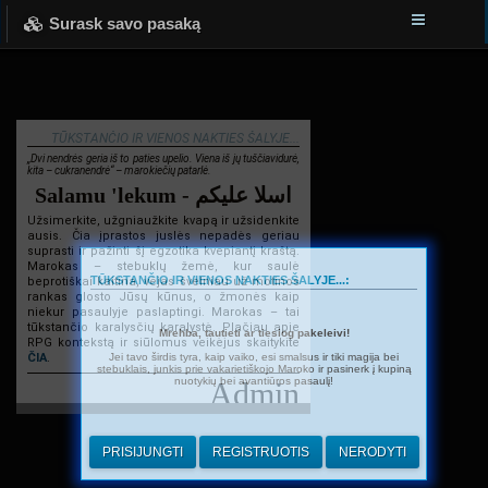
Surask savo pasaką
TŪKSTANČIO IR VIENOS NAKTIES ŠALYJE...
„Dvi nendrės geria iš to paties upelio. Viena iš jų tuščiavidurė,
kita – cukranendrė“ – marokiečių patarlė.
Salamu 'lekum - اسلا عليكم
Užsimerkite, užgniaužkite kvapą ir užsidenkite
ausis. Čia įprastos juslės nepadės geriau
suprasti ir pažinti šį egzotika kvepiantį kraštą.
Marokas – stebuklų žemė, kur saulė
TŪKSTANČIO IR VIENOS NAKTIES ŠALYJE...:
beprotiškai kaitina, vėjas švelniau už motinos
rankas glosto Jūsų kūnus, o žmonės kaip
niekur pasaulyje paslaptingi. Marokas – tai
tūkstančio karalysčių karalystė. Plačiau apie
Mrehba, tautieti ar tiesiog pakeleivi!
RPG kontekstą ir siūlomus veikėjus skaitykite
Jei tavo širdis tyra, kaip vaiko, esi smalsus ir tiki magija bei
ČIA
.
stebuklais, junkis prie vakarietiškojo Maroko ir pasinerk į kupiną
nuotykių bei avantiūros pasaulį!
Admin
PRISIJUNGTI
REGISTRUOTIS
NERODYTI