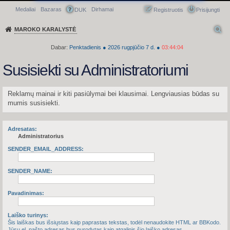
Medaliai
Bazaras
Dirhamai
Greitasis meniu
DUK
Registruotis
Prisijungti
MAROKO KARALYSTĖ
Dabar:
Penktadienis
●
2026
rugpjūčio 7 d.
●
03:44:04
Susisiekti su Administratoriumi
Reklamų mainai ir kiti pasiūlymai bei klausimai. Lengviausias būdas su
mumis susisiekti.
Adresatas:
Administratorius
SENDER_EMAIL_ADDRESS:
SENDER_NAME:
Pavadinimas:
Laiško turinys:
Šis laiškas bus išsiųstas kaip paprastas tekstas, todėl nenaudokite HTML ar BBKodo.
Jūsų el. pašto adresas bus nurodytas kaip atgalinis šio laiško adresas.