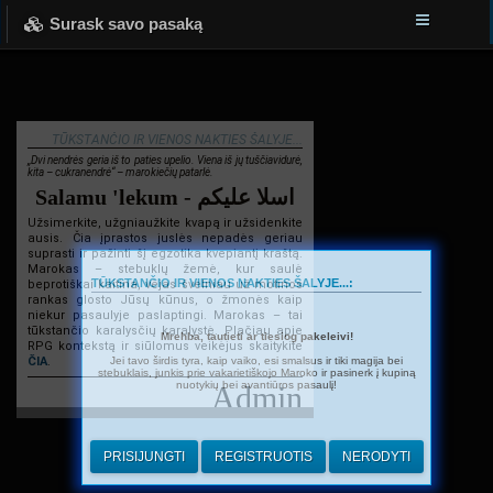
Surask savo pasaką
TŪKSTANČIO IR VIENOS NAKTIES ŠALYJE...
„Dvi nendrės geria iš to paties upelio. Viena iš jų tuščiavidurė,
kita – cukranendrė“ – marokiečių patarlė.
Salamu 'lekum - اسلا عليكم
Užsimerkite, užgniaužkite kvapą ir užsidenkite
ausis. Čia įprastos juslės nepadės geriau
suprasti ir pažinti šį egzotika kvepiantį kraštą.
Marokas – stebuklų žemė, kur saulė
TŪKSTANČIO IR VIENOS NAKTIES ŠALYJE...:
beprotiškai kaitina, vėjas švelniau už motinos
rankas glosto Jūsų kūnus, o žmonės kaip
niekur pasaulyje paslaptingi. Marokas – tai
tūkstančio karalysčių karalystė. Plačiau apie
Mrehba, tautieti ar tiesiog pakeleivi!
RPG kontekstą ir siūlomus veikėjus skaitykite
Jei tavo širdis tyra, kaip vaiko, esi smalsus ir tiki magija bei
ČIA
.
stebuklais, junkis prie vakarietiškojo Maroko ir pasinerk į kupiną
nuotykių bei avantiūros pasaulį!
Admin
PRISIJUNGTI
REGISTRUOTIS
NERODYTI