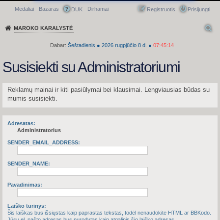
Medaliai
Bazaras
Dirhamai
Greitasis meniu
DUK
Registruotis
Prisijungti
MAROKO KARALYSTĖ
Dabar:
Šeštadienis
●
2026
rugpjūčio 8 d.
●
07:45:14
Susisiekti su Administratoriumi
Reklamų mainai ir kiti pasiūlymai bei klausimai. Lengviausias būdas su
mumis susisiekti.
Adresatas:
Administratorius
SENDER_EMAIL_ADDRESS:
SENDER_NAME:
Pavadinimas:
Laiško turinys:
Šis laiškas bus išsiųstas kaip paprastas tekstas, todėl nenaudokite HTML ar BBKodo.
Jūsų el. pašto adresas bus nurodytas kaip atgalinis šio laiško adresas.