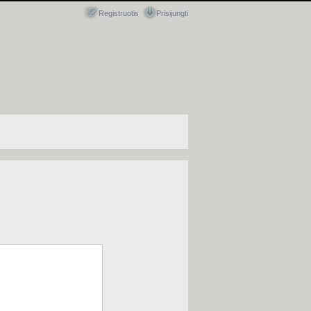
Registruotis
Prisijungti