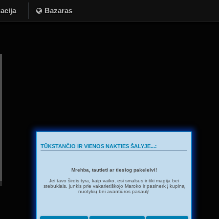
acija
Bazaras
TŪKSTANČIO IR VIENOS NAKTIES ŠALYJE...:
Mrehba, tautieti ar tiesiog pakeleivi!
Jei tavo širdis tyra, kaip vaiko, esi smalsus ir tiki magija bei
stebuklais, junkis prie vakarietiškojo Maroko ir pasinerk į kupiną
nuotykių bei avantiūros pasaulį!