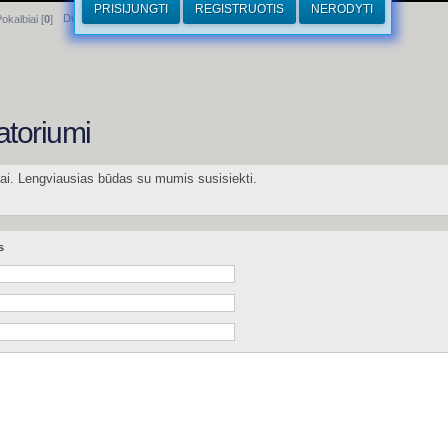
PRISIJUNGTI
REGISTRUOTIS
NERODYTI
Dirhamai
okalbiai [
0
]
atoriumi
mai. Lengviausias būdas su mumis susisiekti.
s