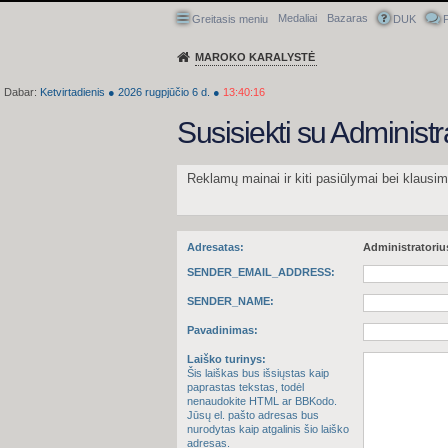
Medaliai
Bazaras
Greitasis meniu
DUK
P
MAROKO KARALYSTĖ
Dabar:
Ketvirtadienis
●
2026
rugpjūčio 6 d.
●
13:40:17
Susisiekti su Administr
Reklamų mainai ir kiti pasiūlymai bei klausi
Adresatas:
Administratoriu
SENDER_EMAIL_ADDRESS:
SENDER_NAME:
Pavadinimas:
Laiško turinys:
Šis laiškas bus išsiųstas kaip
paprastas tekstas, todėl
nenaudokite HTML ar BBKodo.
Jūsų el. pašto adresas bus
nurodytas kaip atgalinis šio laiško
adresas.