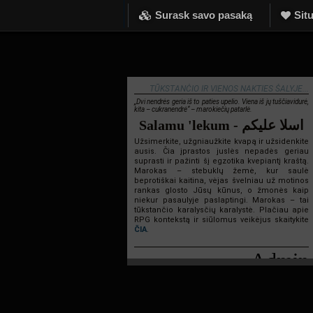
Surask savo pasaką
Situ
TŪKSTANČIO IR VIENOS NAKTIES ŠALYJE...
„Dvi nendrės geria iš to paties upelio. Viena iš jų tuščiavidurė,
kita – cukranendrė“ – marokiečių patarlė.
Salamu 'lekum - اسلا عليكم
Užsimerkite, užgniaužkite kvapą ir užsidenkite
ausis. Čia įprastos juslės nepadės geriau
suprasti ir pažinti šį egzotika kvepiantį kraštą.
Marokas – stebuklų žemė, kur saulė
beprotiškai kaitina, vėjas švelniau už motinos
rankas glosto Jūsų kūnus, o žmonės kaip
niekur pasaulyje paslaptingi. Marokas – tai
tūkstančio karalysčių karalystė. Plačiau apie
RPG kontekstą ir siūlomus veikėjus skaitykite
ČIA
.
Admin