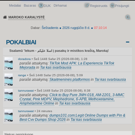
Medaliai
Bazaras
Dirhamai
Greitasis meniu
DUK
Registruotis
Prisijungti
MAROKO KARALYSTĖ
Dabar:
Šeštadienis
●
2026
rugpjūčio 8 d.
●
07:10:14
POKALBIAI
Ssalamū 'lekum - اسلا عليكم į pasakų ir mistikos kraštą, Maroką!
doradora
•
Šeš 1448 Safar 25 (2026-08-08), 1:28
parašė atsakymą:
TikTok Mod APK: La Experiencia TikTok
Mejorada
in
Tai kas svarbiausia
range
•
Šeš 1448 Safar 25 (2026-08-08), 5:09
parašė atsakymą:
Skaitmeninės platformos
in
Tai kas svarbiausia
tannurawat
•
Šeš 1448 Safar 25 (2026-08-08), 8:38
parašė atsakymą:
Click to Buy Pure JWH-018, AM-2201, 3-MMC
Crystal, Pink MDPV, Mephedrone, 6-APB, Methoxetamine,
Amphetamine Online
in
Tai kas svarbiausia
tannurawat
•
24 minutes
parašė atsakymą:
dumps101.com:Legit Online Dumps with Pin &
Best Cvv Dumps Shop 2026
in
Tai kas svarbiausia
Niekas neprisijungę