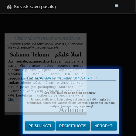
Surask savo pasaką
TŪKSTANČIO IR VIENOS NAKTIES ŠALYJE...
„Dvi nendrės geria iš to paties upelio. Viena iš jų tuščiavidurė,
kita – cukranendrė“ – marokiečių patarlė.
Salamu 'lekum - اسلا عليكم
Užsimerkite, užgniaužkite kvapą ir užsidenkite
ausis. Čia įprastos juslės nepadės geriau
suprasti ir pažinti šį egzotika kvepiantį kraštą.
Marokas – stebuklų žemė, kur saulė
TŪKSTANČIO IR VIENOS NAKTIES ŠALYJE...:
beprotiškai kaitina, vėjas švelniau už motinos
rankas glosto Jūsų kūnus, o žmonės kaip
niekur pasaulyje paslaptingi. Marokas – tai
tūkstančio karalysčių karalystė. Plačiau apie
Mrehba, tautieti ar tiesiog pakeleivi!
RPG kontekstą ir siūlomus veikėjus skaitykite
Jei tavo širdis tyra, kaip vaiko, esi smalsus ir tiki magija bei
ČIA
.
stebuklais, junkis prie vakarietiškojo Maroko ir pasinerk į kupiną
nuotykių bei avantiūros pasaulį!
Admin
PRISIJUNGTI
REGISTRUOTIS
NERODYTI