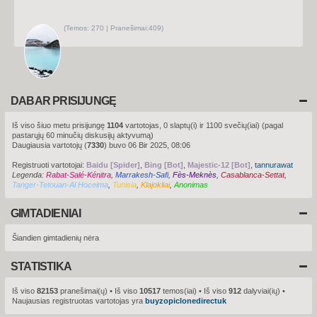
u
s
(
Temos:
270 |
Pranešimai:
409)
P
e
r
ž
i
ū
r
ė
t
DABAR PRISIJUNGĘ
i
n
a
Iš viso šiuo metu prisijungę
1104
vartotojas, 0 slaptų(i) ir 1100 svečių(iai) (pagal
u
pastarųjų 60 minučių diskusijų aktyvumą)
j
a
Daugiausia vartotojų (
7330
) buvo 06 Bir 2025, 08:06
u
s
Registruoti vartotojai:
Baidu [Spider]
,
Bing [Bot]
,
Majestic-12 [Bot]
,
tannurawat
i
Legenda:
Rabat-Salé-Kénitra
,
Marrakesh-Safi
,
Fès-Meknès
u
,
Casablanca-Settat
,
s
Tanger-Tetouan-Al Hoceima
,
Tunisia
,
Klajokliai
,
Anonimas
p
r
P
a
e
GIMTADIENIAI
n
r
e
ž
š
i
Šiandien gimtadienių nėra
i
m
ū
u
r
s
STATISTIKA
ė
t
i
Iš viso
82153
pranešimai(ų) • Iš viso
10517
temos(iai) • Iš viso
912
dalyviai(ių) •
n
Naujausias registruotas vartotojas yra
buyzopiclonedirectuk
a