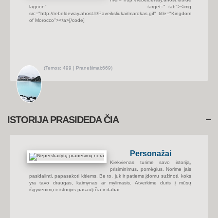
j
lagoon" target="_tab"><img
a
u
src="http://rebeldeway.ahost.lt/Paveiksliukai/marokas.gif" title="Kingdom
s
of Morocco"></a>
[/code]
i
u
s
p
r
a
n
e
š
(
Temos:
499 |
Pranešimai:
669)
i
P
m
e
u
r
s
ž
i
ū
r
ė
t
ISTORIJA PRASIDEDA ČIA
i
n
a
u
j
a
Personažai
u
s
Kiekvienas turime savo istoriją,
i
u
prisiminimus, pomėgius. Norime jais
s
pasidalinti, papasakoti kitiems. Be to, juk ir patiems įdomu sužinoti, koks
p
yra tavo draugas, kaimynas ar mylimasis. Atverkime duris į mūsų
r
išgyvenimų ir istorijos pasaulį čia ir dabar.
a
n
e
š
i
m