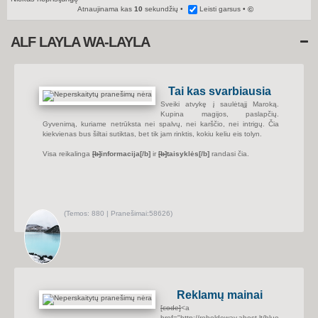
Atnaujinama kas
10
sekundžių
Leisti garsus
©
ALF LAYLA WA-LAYLA
Tai kas svarbiausia
Sveiki atvykę į saulėtąjį Maroką.
Kupina magijos, paslapčių.
Gyvenimą, kuriame netrūksta nei spalvų, nei karščio, nei intrigų. Čia
kiekvienas bus šiltai sutiktas, bet tik jam rinktis, kokiu keliu eis tolyn.
Visa reikalinga
[b]
informacija
[/b]
ir
[b]
taisyklės
[/b]
randasi čia.
(
Temos:
880 |
Pranešimai:
58626)
P
e
r
ž
i
ū
r
ė
t
i
Reklamų mainai
n
a
[code]
<a
u
href="http://rebeldeway.ahost.lt/blue