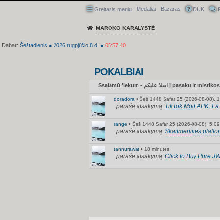
Medaliai
Bazaras
Greitasis meniu
DUK
P
MAROKO KARALYSTĖ
Dabar:
Šeštadienis
●
2026
rugpjūčio 8 d.
●
05:57:41
POKALBIAI
Ssalamū 'lekum - اسلا عليكم į pasa
doradora
•
Šeš 1448 Safar 25 (2026-08-08), 1
parašė atsakymą:
TikTok Mod APK: La 
range
•
Šeš 1448 Safar 25 (2026-08-08), 5:09
parašė atsakymą:
Skaitmeninės platfo
tannurawat
•
18 minutes
parašė atsakymą:
Click to Buy Pure 