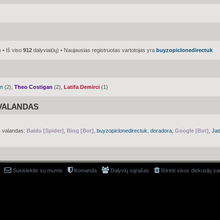
 • Iš viso
912
dalyviai(ių) • Naujausias registruotas vartotojas yra
buyzopiclonedirectuk
am
(2),
Theo Costigan
(2),
Latifa Demirci
(1)
 VALANDAS
4 valandas:
Baidu [Spider]
,
Bing [Bot]
,
buyzopiclonedirectuk
,
doradora
,
Google [Bot]
,
Ja
Susisiekite su mumis
Komanda
Dalyvių sąrašas
Ištrinti visus diskusijų s