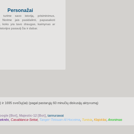
Personažai
s turime savo istoriją, prisiminimus,
 Norime jais pasidalinti, papasakoti
ti, koks yra tavo draugas, kaimynas ar
storijos pasaulį čia ir dabar.
i) ir 1695 svečių(iai) (pagal pastarųjų 60 minučių diskusijų aktyvumą)
oogle [Bot]
,
Majestic-12 [Bot]
,
tannurawat
eknès
,
Casablanca-Settat
,
Tanger-Tetouan-Al Hoceima
,
Tunisia
,
Klajokliai
,
Anonimas