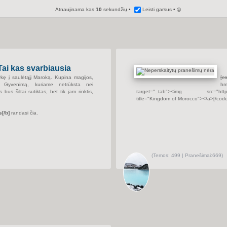
Atnaujinama kas
10
sekundžių
Leisti garsus
©
Tai kas svarbiausia
ykę į saulėtąjį Maroką. Kupina magijos,
[c
ų. Gyvenimą, kuriame netrūksta nei
hr
 bus šiltai sutiktas, bet tik jam rinktis,
target="_tab"><img src="http://reb
title="Kingdom of Morocco"></a>
[/cod
s
[/b]
randasi čia.
(
Temos:
499 |
Pranešimai:
669)