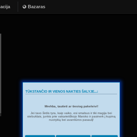
acija
Bazaras
TŪKSTANČIO IR VIENOS NAKTIES ŠALYJE...:
Mrehba, tautieti ar tiesiog pakeleivi!
Jei tavo širdis tyra, kaip vaiko, esi smalsus ir tiki magija bei
stebuklais, junkis prie vakarietiškojo Maroko ir pasinerk į kupiną
nuotykių bei avantiūros pasaulį!