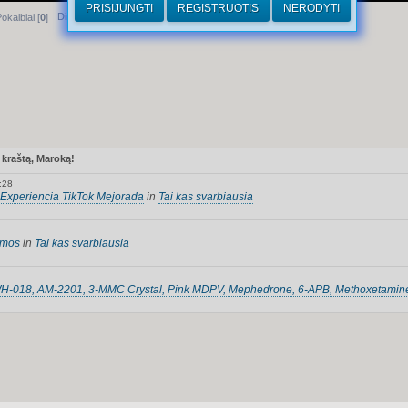
PRISIJUNGTI
REGISTRUOTIS
NERODYTI
Dirhamai
okalbiai [
0
]
kų ir mistikos kraštą, Maroką!
:28
Experiencia TikTok Mejorada
in
Tai kas svarbiausia
rmos
in
Tai kas svarbiausia
JWH-018, AM-2201, 3-MMC Crystal, Pink MDPV, Mephedrone, 6-APB, Methoxetamin