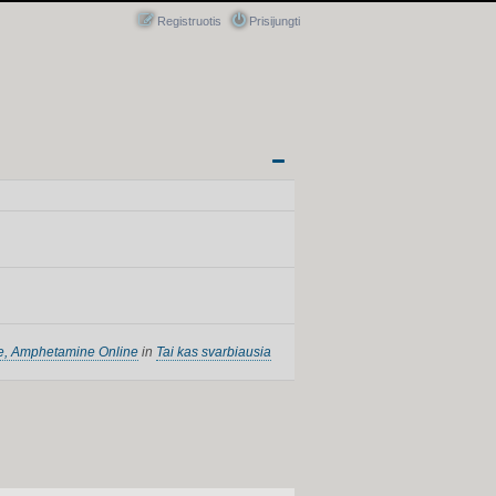
Registruotis
Prisijungti
e, Amphetamine Online
in
Tai kas svarbiausia