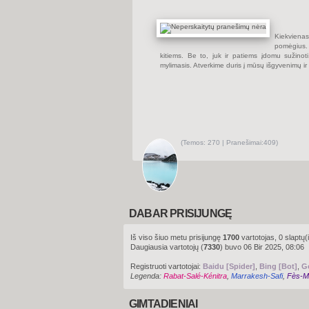
j
a
u
s
Kiekviena
i
u
pomėgius.
s
kitiems. Be to, juk ir patiems įdomu sužino
p
mylimasis. Atverkime duris į mūsų išgyvenimų ir i
r
a
n
e
š
i
m
u
s
(
Temos:
270 |
Pranešimai:
409)
P
e
r
ž
i
ū
r
ė
t
DABAR PRISIJUNGĘ
i
n
a
Iš viso šiuo metu prisijungę
1700
vartotojas, 0 slaptų(
u
Daugiausia vartotojų (
7330
) buvo 06 Bir 2025, 08:06
j
a
u
Registruoti vartotojai:
Baidu [Spider]
,
Bing [Bot]
,
G
s
Legenda:
Rabat-Salé-Kénitra
,
Marrakesh-Safi
,
Fès-M
i
u
s
p
GIMTADIENIAI
r