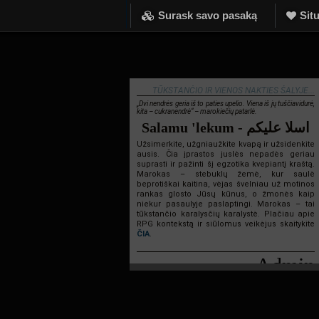
Surask savo pasaką
Situ
TŪKSTANČIO IR VIENOS NAKTIES ŠALYJE...
„Dvi nendrės geria iš to paties upelio. Viena iš jų tuščiavidurė,
kita – cukranendrė“ – marokiečių patarlė.
Salamu 'lekum - اسلا عليكم
Užsimerkite, užgniaužkite kvapą ir užsidenkite
ausis. Čia įprastos juslės nepadės geriau
suprasti ir pažinti šį egzotika kvepiantį kraštą.
Marokas – stebuklų žemė, kur saulė
beprotiškai kaitina, vėjas švelniau už motinos
rankas glosto Jūsų kūnus, o žmonės kaip
niekur pasaulyje paslaptingi. Marokas – tai
tūkstančio karalysčių karalystė. Plačiau apie
RPG kontekstą ir siūlomus veikėjus skaitykite
ČIA
.
Admin