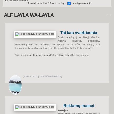
Atnaujinama kas
10
sekundžių
Leisti garsus
©
ALF LAYLA WA-LAYLA
Tai kas svarbiausia
Sveiki atvykę į saulėtąjį Maroką.
Kupina magijos, paslapčių.
Gyvenimą, kuriame netrūksta nei spalvų, nei karščio, nei intrigų. Čia
kiekvienas bus šiltai sutiktas, bet tik jam rinktis, kokiu keliu eis tolyn.
Visa reikalinga
[b]
informacija
[/b]
ir
[b]
taisyklės
[/b]
randasi čia.
(
Temos:
879 |
Pranešimai:
58621)
P
e
r
ž
i
ū
r
ė
t
i
Reklamų mainai
n
a
[code]
<a
u
href="http://rebeldeway.ahost.lt/blue