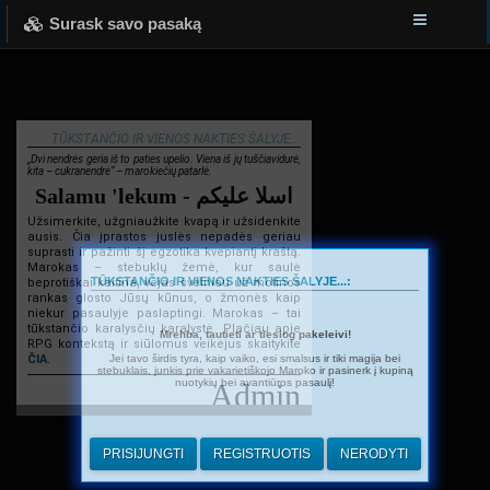
Surask savo pasaką
TŪKSTANČIO IR VIENOS NAKTIES ŠALYJE...
„Dvi nendrės geria iš to paties upelio. Viena iš jų tuščiavidurė,
kita – cukranendrė“ – marokiečių patarlė.
Salamu 'lekum - اسلا عليكم
Užsimerkite, užgniaužkite kvapą ir užsidenkite
ausis. Čia įprastos juslės nepadės geriau
suprasti ir pažinti šį egzotika kvepiantį kraštą.
Marokas – stebuklų žemė, kur saulė
TŪKSTANČIO IR VIENOS NAKTIES ŠALYJE...:
beprotiškai kaitina, vėjas švelniau už motinos
rankas glosto Jūsų kūnus, o žmonės kaip
niekur pasaulyje paslaptingi. Marokas – tai
tūkstančio karalysčių karalystė. Plačiau apie
Mrehba, tautieti ar tiesiog pakeleivi!
RPG kontekstą ir siūlomus veikėjus skaitykite
Jei tavo širdis tyra, kaip vaiko, esi smalsus ir tiki magija bei
ČIA
.
stebuklais, junkis prie vakarietiškojo Maroko ir pasinerk į kupiną
nuotykių bei avantiūros pasaulį!
Admin
PRISIJUNGTI
REGISTRUOTIS
NERODYTI