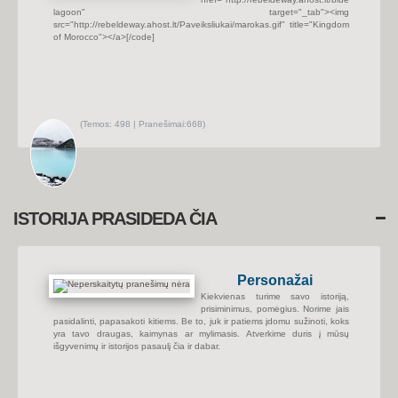
j
lagoon" target="_tab"><img
a
u
src="http://rebeldeway.ahost.lt/Paveiksliukai/marokas.gif" title="Kingdom
s
of Morocco"></a>
[/code]
i
u
s
p
r
a
n
e
š
(
Temos:
498 |
Pranešimai:
668)
i
P
m
e
u
r
s
ž
i
ū
r
ė
t
ISTORIJA PRASIDEDA ČIA
i
n
a
u
j
a
Personažai
u
s
Kiekvienas turime savo istoriją,
i
u
prisiminimus, pomėgius. Norime jais
s
pasidalinti, papasakoti kitiems. Be to, juk ir patiems įdomu sužinoti, koks
p
yra tavo draugas, kaimynas ar mylimasis. Atverkime duris į mūsų
r
išgyvenimų ir istorijos pasaulį čia ir dabar.
a
n
e
š
i
m