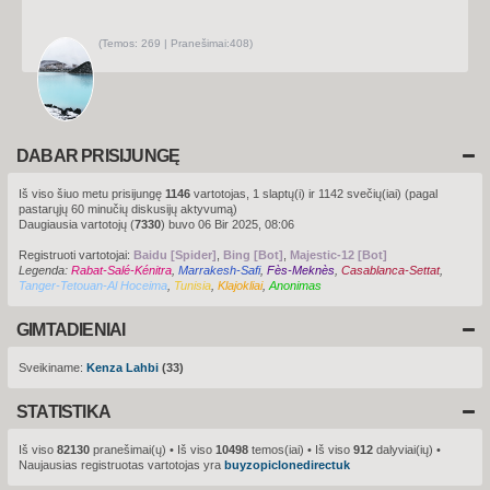
u
s
(
Temos:
269 |
Pranešimai:
408)
P
e
r
ž
i
ū
r
ė
t
DABAR PRISIJUNGĘ
i
n
a
Iš viso šiuo metu prisijungę
1146
vartotojas, 1 slaptų(i) ir 1142 svečių(iai) (pagal
u
pastarųjų 60 minučių diskusijų aktyvumą)
j
a
Daugiausia vartotojų (
7330
) buvo 06 Bir 2025, 08:06
u
s
Registruoti vartotojai:
Baidu [Spider]
,
Bing [Bot]
,
Majestic-12 [Bot]
i
Legenda:
Rabat-Salé-Kénitra
,
Marrakesh-Safi
,
Fès-Meknès
u
,
Casablanca-Settat
,
s
Tanger-Tetouan-Al Hoceima
,
Tunisia
,
Klajokliai
,
Anonimas
p
r
P
a
e
GIMTADIENIAI
n
r
e
ž
š
i
Sveikiname:
Kenza Lahbi
(33)
i
m
ū
u
r
s
STATISTIKA
ė
t
i
Iš viso
82130
pranešimai(ų) • Iš viso
10498
temos(iai) • Iš viso
912
dalyviai(ių) •
n
Naujausias registruotas vartotojas yra
buyzopiclonedirectuk
a