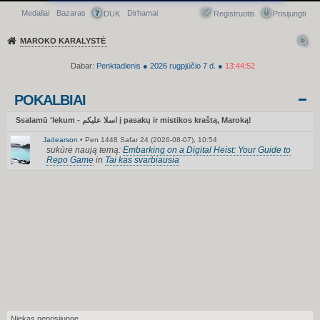
Medaliai
Bazaras
Dirhamai
Greitasis meniu
DUK
Registruotis
Prisijungti
MAROKO KARALYSTĖ
Dabar:
Penktadienis
●
2026
rugpjūčio 7 d.
●
13:44:53
POKALBIAI
Ssalamū 'lekum - اسلا عليكم į pasakų ir mistikos kraštą, Maroką!
Jadearson
•
Pen 1448 Safar 24 (2026-08-07), 10:54
sukūrė naują temą:
Embarking on a Digital Heist: Your Guide to
Repo Game
in
Tai kas svarbiausia
Niekas neprisijungę