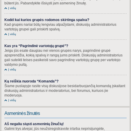
būtent jis. Pabandykite išsiųsti jam asmeninę žinutę.
Į viršų
Kodėl kai kurios grupės rodomos skirtinga spalva?
Kad grupės nariai būtų lengviau atpažįstami, diskusijų administratorius
vartotojų grupei gali priskirti spalvą.
Į viršų
Kas yra “Pagrindinė vartotojų grupė”?
Jeigu jūs esate daugiau nei vienos grupės narys, pagrindinė grupė
apsprendžia, kokią spalvą ir rangą jums priskirti. Diskusijų administratorius
gali suteikti teises pasikeisti savo pagrindinę vartotojų grupę per vartotojo
valdymo pultą.
Į viršų
Ką reiškia nuoroda “Komanda”?
Šiame puslapyje rasite visą diskusijose besidarbuojančią komandą įskaitant
diskusijų administratorius ir moderatorius, bei forumus, kuriuos jie
moderuoja.
Į viršų
Asmeninės žinutės
Aš negaliu siųsti asmeninių žinučių!
Galimi trys atvejai; jūs neužsiregistravote ir/arba neprisijungėte,