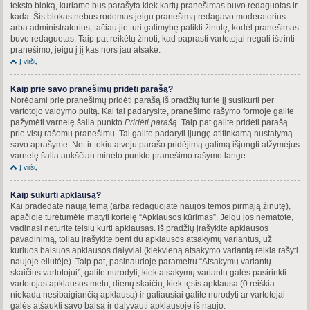
teksto bloką, kuriame bus parašyta kiek kartų pranešimas buvo redaguotas ir
kada. Šis blokas nebus rodomas jeigu pranešimą redagavo moderatorius
arba administratorius, tačiau jie turi galimybę palikti žinutę, kodėl pranešimas
buvo redaguotas. Taip pat reikėtų žinoti, kad paprasti vartotojai negali ištrinti
pranešimo, jeigu į jį kas nors jau atsakė.
Į viršų
Kaip prie savo pranešimų pridėti parašą?
Norėdami prie pranešimų pridėti parašą iš pradžių turite jį susikurti per
vartotojo valdymo pultą. Kai tai padarysite, pranešimo rašymo formoje galite
pažymėti varnelę šalia punkto
Pridėti parašą
. Taip pat galite pridėti parašą
prie visų rašomų pranešimų. Tai galite padaryti įjungę atitinkamą nustatymą
savo aprašyme. Net ir tokiu atveju parašo pridėjimą galimą išjungti atžymėjus
varnelę šalia aukščiau minėto punkto pranešimo rašymo lange.
Į viršų
Kaip sukurti apklausą?
Kai pradedate naują temą (arba redaguojate naujos temos pirmąją žinutę),
apačioje turėtumėte matyti kortelę “Apklausos kūrimas”. Jeigu jos nematote,
vadinasi neturite teisių kurti apklausas. Iš pradžių įrašykite apklausos
pavadinimą, toliau įrašykite bent du apklausos atsakymų variantus, už
kuriuos balsuos apklausos dalyviai (kiekvieną atsakymo variantą reikia rašyti
naujoje eilutėje). Taip pat, pasinaudoję parametru “Atsakymų variantų
skaičius vartotojui”, galite nurodyti, kiek atsakymų variantų galės pasirinkti
vartotojas apklausos metu, dienų skaičių, kiek tęsis apklausa (0 reiškia
niekada nesibaigiančią apklausą) ir galiausiai galite nurodyti ar vartotojai
galės atšaukti savo balsą ir dalyvauti apklausoje iš naujo.