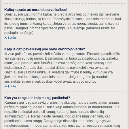
Kalbų sąraše aš nerandu savo kalbos!
Greičiausiai jūsų norima kalba neįdiegta arba tiesiog niekas dar neišvertė
šios diskusijų lentos į tą kalbą. Paprašykite diskusijų administratoriaus, kad
jis įdiegtų jums reikiamą kalbą. Jeigu vertimas neegzistuoja, galite išversti
patys. Daugiau informacijos rasite phpBB puslapyje (nuorodą rasite šio
puslapio apačioje).
Į viršų
Kaip įsidėti paveikslėlį prie savo vartotojo vardo?
Iš viso gali būti du paveikslėliai šalia vartotojo vardo. Pirmasis paveikslėlis
yra susijęs su jūsų rangu. Dažniausiai tai būna žvaigždučių arba taškelių
eilutė, kuri parodo kiek žinučių jūs esat parašę arba kokį statusą turite
diskusijose. Antrasis dažniausiai didesnis paveikslėlis yra avataras.
Dažniausiai jis būna unikalus. Avatarų galimybę ir būdą, kuriuo jie yra
įkeliami, valdo diskusijų administratorius. Jeigu negalite jų naudoti,
susisiekite su juo ir paklauskite kodėl avatarai buvo išjungti.
Į viršų
Kas yra rangas ir kaip man jį pasikeisti?
Rangai žymi jūsų parašytų pranešimų skaičių. Taip pat specialiais rangais
pažymimi ypatingi dalyviai, tokie kaip administratoriai ar moderatoriai. Jūs
negalite tiesiogiai pakeisti rangų, kadangi juos nustato diskusijų
administratorius. Nerašinėkite nereikalingų pranešimų vien tam, kad
pakeltumėte savo rangą. Daugumoje diskusijų lentų toks elgesys yra
netoleruojamas ir moderatoriai arba administratoriai tiesiog sumažins jūsų