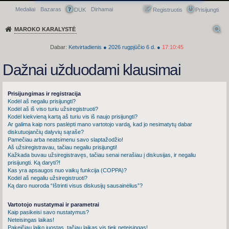
Medaliai
Bazaras
Dirhamai
Greitasis meniu
DUK
Registruotis
Prisijungti
MAROKO KARALYSTĖ
Dabar:
Ketvirtadienis
●
2026
rugpjūčio 6 d.
●
17:10:46
Dažnai užduodami klausimai
Prisijungimas ir registracija
Kodėl aš negaliu prisijungti?
Kodėl aš iš viso turiu užsiregistruoti?
Kodėl kiekvieną kartą aš turiu vis iš naujo prisijungti?
Ar galima kaip nors paslėpti mano vartotojo vardą, kad jo nesimatytų dabar
diskutuojančių dalyvių sąraše?
Pamečiau arba neatsimenu savo slaptažodžio!
Aš užsiregistravau, tačiau negaliu prisijungti!
Kažkada buvau užsiregistravęs, tačiau senai nerašiau į diskusijas, ir negaliu
prisijungti. Ką daryti?!
Kas yra apsaugos nuo vaikų funkcija (COPPA)?
Kodėl aš negaliu užsiregistruoti?
Ką daro nuoroda “Ištrinti visus diskusijų sausainėlius”?
Vartotojo nustatymai ir parametrai
Kaip pasikeisi savo nustatymus?
Neteisingas laikas!
Pakeičiau laiko juostas, tačiau laikas vis tiek neteisingas!