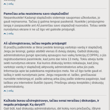
Į viršų
Pamečiau arba neatsimenu savo slaptažodžio!
Nepanikuokite! Kadangi slaptažodis sistemoje saugomas užkoduotas, jo
gauti neįmanoma. Tačiau jį galima lengvai pasikeisti. Nueikite į prisijungimo
langą ir paspauskite ant
Aš pamiršau savo slaptažodį
nuorodos. Toliau sekite
nurodymus ekrane ir ne už ilgo vėl galėsite prisijungti.
Į viršų
Aš užsiregistravau, tačiau negaliu prisijungti!
Iš pradžių patikrinkite ar tikrai įvedėte teisingą vartotojo vardą ir slaptažodį.
Jeigu jie teisingi, galėjo atsitikti vienas iš dviejų dalykų. Galbūt diskusijų
administratorius įjungė specialią apsaugos nuo vaikų funkciją (COPPA), o jūs
registruodamiesi pasirinkote, kad jums dar nėra 13 metų. Tokiu atveju turite
sekti nurodymus ekrane. Kai kurios diskusijų lentos reikalauja, kad jūsų
vartotojo vardą ir slaptažodį aktyvuotų administratorius arba jūs pats.
Informacija apie tai pateikiama registracijos metu. Ne už ilgo turite gauti el.
laišką ir sekti nurodymais jame. Jeigu negavote el. laiško, greičiausiai
nurodėte neteisingą el. pašto adresą arba jūsų pašto sistema pagalvojo, kad
laiškas yra internetinė šiukšlė (spam). Priešingu atveju kreipkitės į diskusijų
administratorių.
Į viršų
Kažkada buvau užsiregistravęs, tačiau senai nerašiau į diskusijas, ir
negaliu prisijungti. Ką daryti?!
Gali būti, kad diskusijų administratorius, dėl kokių nors priežasčių, ištrynė