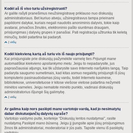
Kodėl aš iš viso turiu užsiregistruoti?
Ar galite rašyti pranešimus neužsiregistravę priklauso nuo diskusijų
administratoriaus. Bet kuriuo atveju, užsiregistravus tampa prieinami
papildomi dalykai, kuriais negali naudotis anoniminis dalyvis, tokie kaip
avatarai, privačios žinutės, elektroninio pašto siuntimas draugam,
prisijungimas į dalyvių grupes ir panašiai. Pati registracija užtrunka tik keletą
minučių, todėl patartina tai padaryti.
Į viršų
Kodėl kiekvieną kartą aš turiu vis iš naujo prisijungti?
Kai prisijungiate prie diskusijų pažymėkite varnelę ties
Prijungti mane
automatiškai kiekvieno apsilankymo metu
. Jeigu to nepadarysite, jus
paprasčiausiai atjungs, kai tik uždarysite savo Interneto naršyklės langą. Taip
padaryta saugumo sumetimais, kad kitas asmuo negalėtų prisijungti iš jūsų
kompiuterio pasinaudodamas jūsų vardu, todėl Interneto kavinėse,
bibliotekose, universitetuose ir kitose viešose vietose patartina nežymėti
minėtos varneles. Jeigu nematote minėto punkto, vadinasi diskusijų
administratorius išjungė šią galimybę.
Į viršų
Ar galima kaip nors paslėpti mano vartotojo vardą, kad jo nesimatytų
dabar diskutuojančių dalyvių sąraše?
Vartotojo valdymo pulte, kortelėje “Diskusijų lentos nustatymai”, rasite
nustatymą
Paslėpti mano būseną
. Jeigu jį įjungsite apie jūsų prisijungimus
žinos tik administratoriai, moderatoriai ir jūs pats. Tapsite vienu iš paslėptų
vartotojų.