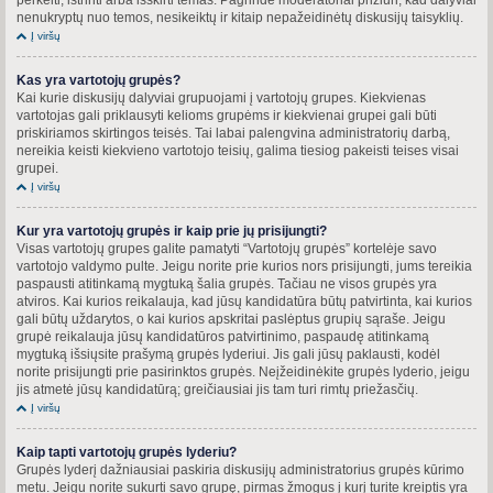
nenukryptų nuo temos, nesikeiktų ir kitaip nepažeidinėtų diskusijų taisyklių.
Į viršų
Kas yra vartotojų grupės?
Kai kurie diskusijų dalyviai grupuojami į vartotojų grupes. Kiekvienas
vartotojas gali priklausyti kelioms grupėms ir kiekvienai grupei gali būti
priskiriamos skirtingos teisės. Tai labai palengvina administratorių darbą,
nereikia keisti kiekvieno vartotojo teisių, galima tiesiog pakeisti teises visai
grupei.
Į viršų
Kur yra vartotojų grupės ir kaip prie jų prisijungti?
Visas vartotojų grupes galite pamatyti “Vartotojų grupės” kortelėje savo
vartotojo valdymo pulte. Jeigu norite prie kurios nors prisijungti, jums tereikia
paspausti atitinkamą mygtuką šalia grupės. Tačiau ne visos grupės yra
atviros. Kai kurios reikalauja, kad jūsų kandidatūra būtų patvirtinta, kai kurios
gali būtų uždarytos, o kai kurios apskritai paslėptus grupių sąraše. Jeigu
grupė reikalauja jūsų kandidatūros patvirtinimo, paspaudę atitinkamą
mygtuką išsiųsite prašymą grupės lyderiui. Jis gali jūsų paklausti, kodėl
norite prisijungti prie pasirinktos grupės. Neįžeidinėkite grupės lyderio, jeigu
jis atmetė jūsų kandidatūrą; greičiausiai jis tam turi rimtų priežasčių.
Į viršų
Kaip tapti vartotojų grupės lyderiu?
Grupės lyderį dažniausiai paskiria diskusijų administratorius grupės kūrimo
metu. Jeigu norite sukurti savo grupę, pirmas žmogus į kurį turite kreiptis yra