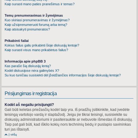
Kaip surasti mano paties pranešimus ir temas?
Temų prenumeravimas ir žymėjimas
Kuo skiriasi prenumeravimas ir žymėjimas?
Kaip užsiprenumeruoti forumą arba temą?
Kaip atsisakyti prenumeratos?
Prikabinti failai
Kokius failus galiu prikabinti šioje diskusijų lentoje?
Kaip surasti visus mano prikabintus failus?
Informacija apie phpBB 3
Kas parašė šią diskusijų lentą?
Kodėl diskusijose nėra galimybės X?
Su kuo turėčiau susisiekti dėl įžeidžiančios informacijos šioje diskusijų lentoje?
Prisijungimas ir registracija
Kodėl aš negaliu prisijungti?
Gali būti keletas priežasčių kodėl taip yra. Iš pradžių įsitikinkite, kad įvedėte
teisingą vartotojo vardą ir slaptažodį. Jeigu jie tikrai teisingi, susisiekite su
diskusijų administratoriumi ir pasiteiraukite ar nebuvote išmestas iš diskusijų.
Taip pat gali būti, kad iškilo kokių nors techninių bėdų ir puslapio savininkas
turi jas ištaisyti.
Į viršų