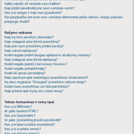
Kalbų sąraše aš nerandu savo kalbos!
Kaip įsidėti paveikslėlį prie savo vartotojo vardo?
Kas yra rangas ir kaip man jį pasikeisti?
Kai paspaudžiu ant kurio nors vartotojo elektroninio pašto adreso, manęs paprašo
prisijungti. Kodėl?
Rašymo veiksmai
Kaip ką nors parašyti į diskusijas?
Kaip redaguoti arba ištrinti pranešimą?
Kaip prie savo pranešimų pridėti parašą?
Kaip sukurti apklausą?
Kodėl negaliu pridėti daugiau apklausos atsakymų variantų?
Kaip redaguoti arba ištrinti apklausą?
Kodėl negaliu patekti į kai kuriuos forumus?
Kodėl negaliu prikabinti failų?
Kodėl aš gavau perspėjimą?
Kaip raportuoti apie neteisingus pranešimus moderatoriui?
Ką daro mygtukas “Išsaugoti” pranešimo rašymo lange?
Kodėl mano pranešimas turi būti patvirtintas?
Kaip priminti apie kurią nors mano temą?
Teksto formavimas ir temų tipai
Kas yra BBKodas?
Ar galiu naudoti HTML?
Kas yra šypsenėlės?
Ar galiu į pranešimą įtraukti paveikslėlį?
Kas yra labai svarbūs pranešimai?
Kas yra svarbios temos?
Kas yra dažnos temos?