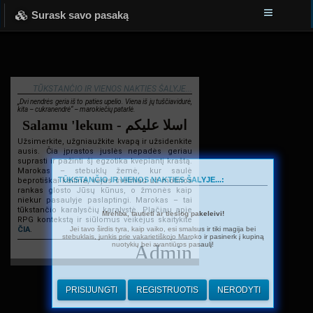
Surask savo pasaką
TŪKSTANČIO IR VIENOS NAKTIES ŠALYJE...
„Dvi nendrės geria iš to paties upelio. Viena iš jų tuščiavidurė,
kita – cukranendrė“ – marokiečių patarlė.
Salamu 'lekum - اسلا عليكم
Užsimerkite, užgniaužkite kvapą ir užsidenkite
ausis. Čia įprastos juslės nepadės geriau
suprasti ir pažinti šį egzotika kvepiantį kraštą.
Marokas – stebuklų žemė, kur saulė
TŪKSTANČIO IR VIENOS NAKTIES ŠALYJE...:
beprotiškai kaitina, vėjas švelniau už motinos
rankas glosto Jūsų kūnus, o žmonės kaip
niekur pasaulyje paslaptingi. Marokas – tai
tūkstančio karalysčių karalystė. Plačiau apie
Mrehba, tautieti ar tiesiog pakeleivi!
RPG kontekstą ir siūlomus veikėjus skaitykite
Jei tavo širdis tyra, kaip vaiko, esi smalsus ir tiki magija bei
ČIA
.
stebuklais, junkis prie vakarietiškojo Maroko ir pasinerk į kupiną
nuotykių bei avantiūros pasaulį!
Admin
PRISIJUNGTI
REGISTRUOTIS
NERODYTI