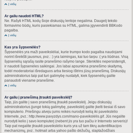
Į viršų
Ar galiu naudoti HTML?
Ne. Rašyti HTML kodų šioje diskusijų lentoje negalima. Daugelį teksto
formavimo būdų, kuris pasiekiamas su HTML, galima įgyvendinti BBKodo
pagalba.
Į viršų
Kas yra šypsenėlės?
Šypsenėlės yra maži paveikslėliai, kurie trumpo kodo pagalba naudojami
norint išreikšti jausmus, pvz.: :) yra laimingas, kai tuo tarpu :( yra liūdnas. Visą
šypsenėlių sąrašą rasite pranešimo rašymo lange. Stenkitės nepersistengti,
ir naudoti šypsenėles saikingai. Jos labai apsunkina pranešimo skaitymą,
todėl moderatoriai išredaguos arba tiesiog ištrins jūsų pranešimą. Diskusijų
administratorius taip pat turi galimybę nustatyti, kiek šypsenėlių galite
panaudoti viename pranešime.
Į viršų
Ar galiu į pranešimą įtraukti paveikslėlį?
Taip, jūs galite į savo pranešimą įtraukti paveikslėlį. Jeigu diskusijų
administratorius įjungė tokią galimybę, paveikslėlį galite įkelti tiesiai iš savo
kompiuterio. Priešingu atveju jums reikės nurodyti kelią iki paveikslėlio
Internete, pvz.: http://www.pavyzdys.com/mano-paveikslėlis.gif. Jūs negalite
nurodyti kelio į savo kompiuterį (nebent jis yra tuo pačiu ir Interneto serveris)!
Taip pat negalite įtraukti paveikslėlio kuris yra už tam tikrų autentifikacijos
mechanizmų, pvz.: hotmail arba yahoo pašto dėžučių, slaptažodžiais