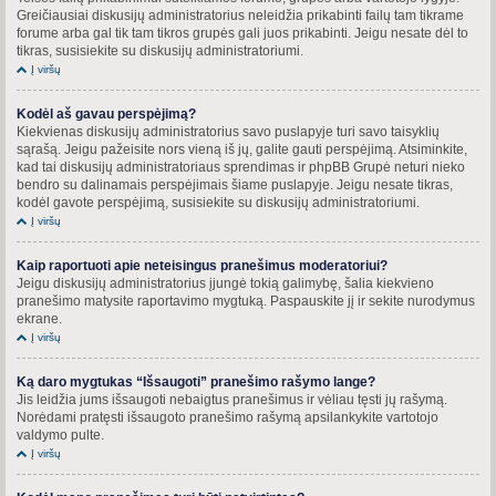
Greičiausiai diskusijų administratorius neleidžia prikabinti failų tam tikrame
forume arba gal tik tam tikros grupės gali juos prikabinti. Jeigu nesate dėl to
tikras, susisiekite su diskusijų administratoriumi.
Į viršų
Kodėl aš gavau perspėjimą?
Kiekvienas diskusijų administratorius savo puslapyje turi savo taisyklių
sąrašą. Jeigu pažeisite nors vieną iš jų, galite gauti perspėjimą. Atsiminkite,
kad tai diskusijų administratoriaus sprendimas ir phpBB Grupė neturi nieko
bendro su dalinamais perspėjimais šiame puslapyje. Jeigu nesate tikras,
kodėl gavote perspėjimą, susisiekite su diskusijų administratoriumi.
Į viršų
Kaip raportuoti apie neteisingus pranešimus moderatoriui?
Jeigu diskusijų administratorius įjungė tokią galimybę, šalia kiekvieno
pranešimo matysite raportavimo mygtuką. Paspauskite jį ir sekite nurodymus
ekrane.
Į viršų
Ką daro mygtukas “Išsaugoti” pranešimo rašymo lange?
Jis leidžia jums išsaugoti nebaigtus pranešimus ir vėliau tęsti jų rašymą.
Norėdami pratęsti išsaugoto pranešimo rašymą apsilankykite vartotojo
valdymo pulte.
Į viršų