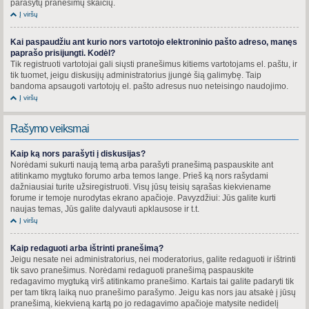
parašytų pranešimų skaičių.
Į viršų
Kai paspaudžiu ant kurio nors vartotojo elektroninio pašto adreso, manęs
paprašo prisijungti. Kodėl?
Tik registruoti vartotojai gali siųsti pranešimus kitiems vartotojams el. paštu, ir
tik tuomet, jeigu diskusijų administratorius įjungė šią galimybę. Taip
bandoma apsaugoti vartotojų el. pašto adresus nuo neteisingo naudojimo.
Į viršų
Rašymo veiksmai
Kaip ką nors parašyti į diskusijas?
Norėdami sukurti naują temą arba parašyti pranešimą paspauskite ant
atitinkamo mygtuko forumo arba temos lange. Prieš ką nors rašydami
dažniausiai turite užsiregistruoti. Visų jūsų teisių sąrašas kiekviename
forume ir temoje nurodytas ekrano apačioje. Pavyzdžiui: Jūs galite kurti
naujas temas, Jūs galite dalyvauti apklausose ir t.t.
Į viršų
Kaip redaguoti arba ištrinti pranešimą?
Jeigu nesate nei administratorius, nei moderatorius, galite redaguoti ir ištrinti
tik savo pranešimus. Norėdami redaguoti pranešimą paspauskite
redagavimo mygtuką virš atitinkamo pranešimo. Kartais tai galite padaryti tik
per tam tikrą laiką nuo pranešimo parašymo. Jeigu kas nors jau atsakė į jūsų
pranešimą, kiekvieną kartą po jo redagavimo apačioje matysite nedidelį