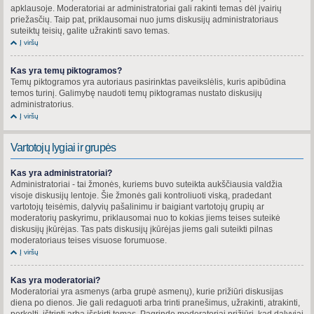
apklausoje. Moderatoriai ar administratoriai gali rakinti temas dėl įvairių
priežasčių. Taip pat, priklausomai nuo jums diskusijų administratoriaus
suteiktų teisių, galite užrakinti savo temas.
Į viršų
Kas yra temų piktogramos?
Temų piktogramos yra autoriaus pasirinktas paveikslėlis, kuris apibūdina
temos turinį. Galimybę naudoti temų piktogramas nustato diskusijų
administratorius.
Į viršų
Vartotojų lygiai ir grupės
Kas yra administratoriai?
Administratoriai - tai žmonės, kuriems buvo suteikta aukščiausia valdžia
visoje diskusijų lentoje. Šie žmonės gali kontroliuoti viską, pradedant
vartotojų teisėmis, dalyvių pašalinimu ir baigiant vartotojų grupių ar
moderatorių paskyrimu, priklausomai nuo to kokias jiems teises suteikė
diskusijų įkūrėjas. Tas pats diskusijų įkūrėjas jiems gali suteikti pilnas
moderatoriaus teises visuose forumuose.
Į viršų
Kas yra moderatoriai?
Moderatoriai yra asmenys (arba grupė asmenų), kurie prižiūri diskusijas
diena po dienos. Jie gali redaguoti arba trinti pranešimus, užrakinti, atrakinti,
perkelti, ištrinti arba išskirti temas. Pagrinde moderatoriai prižiūri, kad dalyviai