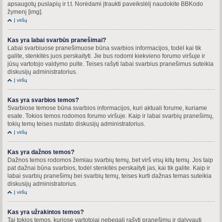
apsaugotų puslapių ir t.t. Norėdami įtraukti paveikslėlį naudokite BBKodo
žymenį [img].
Į viršų
Kas yra labai svarbūs pranešimai?
Labai svarbiuose pranešimuose būna svarbios informacijos, todėl kai tik
galite, stenkitės juos perskaityti. Jie bus rodomi kiekvieno forumo viršuje ir
jūsų vartotojo valdymo pulte. Teises rašyti labai svarbius pranešimus suteikia
diskusijų administratorius.
Į viršų
Kas yra svarbios temos?
Svarbiose temose būna svarbios informacijos, kuri aktuali forume, kuriame
esate. Tokios temos rodomos forumo viršuje. Kaip ir labai svarbių pranešimų,
tokių temų teises nustato diskusijų administratorius.
Į viršų
Kas yra dažnos temos?
Dažnos temos rodomos žemiau svarbių temų, bet virš visų kitų temų. Jos taip
pat dažnai būna svarbios, todėl stenkitės perskaityti jas, kai tik galite. Kaip ir
labai svarbių pranešimų bei svarbių temų, teises kurti dažnas temas suteikia
diskusijų administratorius.
Į viršų
Kas yra užrakintos temos?
Tai tokios temos, kuriose vartotojai nebegali rašyti pranešimų ir dalyvauti