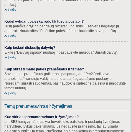
puslapį.
Į viršų
Kodėl vykdant paiešką rodo tik tuščią puslapį!?
Jūsų paieška grąžino per daug rezultatų ir diskusijų serveris negalėjo jų
apdoroti. Naudokitės “Išplėstine paieška” ir susiaurinkite savo paiešką.
Į viršų
Kaip ieškoti diskusijų dalyvių?
Eikite į “Dalyvių sąrašo” puslapį ir paspauskite nuorodą “Surasti dalyvį”.
Į viršų
Kaip surasti mano paties pranešimus ir temas?
Savo paties pranešimus galite rasti paspaudę ant “Peržiūrėti savo
pranešimus” vartotojo valdymo pulte arba jūsų aprašymo puslapyje.
Norėdami surasti savo temas, pasinaudokite išplėstine paieška ir nurodykite
temos autorių.
Į viršų
Temų prenumeravimas ir žymėjimas
Kuo skiriasi prenumeravimas ir žymėjimas?
phpBB3 temų žymėjimas yra beveik toks pats kaip ir puslapių žymėjimas
naršyklėje. Įvykus pakeitimams, jūs negausite pranešimo, tačiau visada
galėsite sugrįžti į tą temą. Priešingai, apie pasikeitimus prenumeruojamose