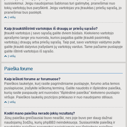
susisiekimui. Jeigu naudojamas šablonas turi galimybę, pranešimai nuo
tokių vartotojų bus paryškinti. Jeigu vartotojas yra įtrauktas į priešų sąrašą, jo
pranešimai bus paslėpti.
Į viršų
Kaip įtraukti/ištrinti vartotojus iš draugų ar priešų sąrašo?
Įtraukti vartotojus į savo sąrašą galite dviem būdais. Kiekvieno vartotojo
aprašymo lange yra nuoroda, kurios pagalba galite įtraukti pasirinktą
vartotoją į draugų arba priešų sąrašą. Taip pat, savo vartotojo valdymo pulte
galite įtraukti dalyvius įrašydami jų vartotojų vardus. Tame pačiame puslapyje
galite ištrinti vartotojus iš sąrašo.
Į viršų
Paieška forume
Kaip ieškoti forume ar forumuose?
Paieškos laukelyje, kurį rasite pagrindiniame puslapyje, forumo arba temos
puslapiuose, įrašykite ieškomą terminą. Galite naudotis ir išplėstine paieška,
kurią rasite paspaudę ant nuorodos “Išplėstinė paieška” kiekvieno puslapio
viršuje. Paieškos laukelių pozicijos priklauso ir nuo naudojamo stiliaus.
Į viršų
Kodėl mano paieška nerado jokių rezultatų?
Jūsų paieška greičiausiai buvo neaiški, nes joje buvo per daug dažnai
naudojamų žodžių, kurių phpBB3 neindeksuoja. Susiaurinkite paiešką ir
naudokitės paieškos parametrai pasiekiamais per išplėstinės paieškos