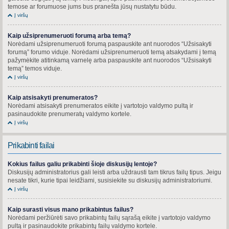
temose ar forumuose jums bus pranešta jūsų nustatytu būdu.
Į viršų
Kaip užsiprenumeruoti forumą arba temą?
Norėdami užsiprenumeruoti forumą paspauskite ant nuorodos “Užsisakyti
forumą” forumo viduje. Norėdami užsiprenumeruoti temą atsakydami į temą
pažymėkite atitinkamą varnelę arba paspauskite ant nuorodos “Užsisakyti
temą” temos viduje.
Į viršų
Kaip atsisakyti prenumeratos?
Norėdami atsisakyti prenumeratos eikite į vartotojo valdymo pultą ir
pasinaudokite prenumeratų valdymo kortele.
Į viršų
Prikabinti failai
Kokius failus galiu prikabinti šioje diskusijų lentoje?
Diskusijų administratorius gali leisti arba uždrausti tam tikrus failų tipus. Jeigu
nesate tikri, kurie tipai leidžiami, susisiekite su diskusijų administratoriumi.
Į viršų
Kaip surasti visus mano prikabintus failus?
Norėdami peržiūrėti savo prikabintų failų sąrašą eikite į vartotojo valdymo
pultą ir pasinaudokite prikabintų failų valdymo kortele.