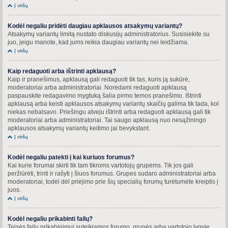
Į viršų
Kodėl negaliu pridėti daugiau apklausos atsakymų variantų?
Atsakymų variantų limitą nustato diskusijų administratorius. Susisiekite su
juo, jeigu manote, kad jums reikia daugiau variantų nei leidžiama.
Į viršų
Kaip redaguoti arba ištrinti apklausą?
Kaip ir pranešimus, apklausą gali redaguoti tik tas, kuris ją sukūrė,
moderatoriai arba administratoriai. Norėdami redaguoti apklausą
paspauskite redagavimo mygtuką šalia pirmo temos pranešimo. Ištrinti
apklausą arba keisti apklausos atsakymų variantų skaičių galima tik tada, kol
niekas nebalsavo. Priešingu atveju ištrinti arba redaguoti apklausą gali tik
moderatoriai arba administratoriai. Tai saugo apklausą nuo nesąžiningo
apklausos atsakymų variantų keitimo jai bevykstant.
Į viršų
Kodėl negaliu patekti į kai kuriuos forumus?
Kai kurie forumai skirti tik tam tikroms vartotojų grupėms. Tik jos gali
peržiūrėti, trinti ir rašyti į šiuos forumus. Grupes sudaro administratoriai arba
moderatoriai, todėl dėl priėjimo prie šių specialių forumų turėtumėte kreiptis į
juos.
Į viršų
Kodėl negaliu prikabinti failų?
Teisės failų prikabinimui suteikiamos forumo, grupės arba vartotojo lygyje.