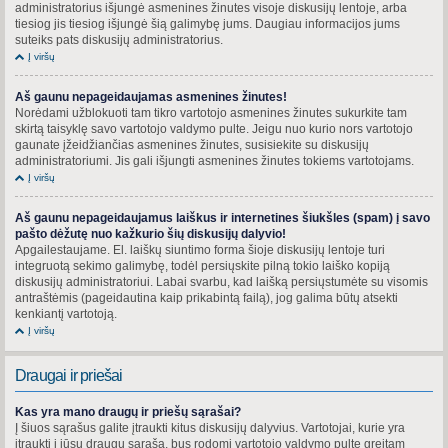
administratorius išjungė asmenines žinutes visoje diskusijų lentoje, arba
tiesiog jis tiesiog išjungė šią galimybę jums. Daugiau informacijos jums
suteiks pats diskusijų administratorius.
Į viršų
Aš gaunu nepageidaujamas asmenines žinutes!
Norėdami užblokuoti tam tikro vartotojo asmenines žinutes sukurkite tam
skirtą taisyklę savo vartotojo valdymo pulte. Jeigu nuo kurio nors vartotojo
gaunate įžeidžiančias asmenines žinutes, susisiekite su diskusijų
administratoriumi. Jis gali išjungti asmenines žinutes tokiems vartotojams.
Į viršų
Aš gaunu nepageidaujamus laiškus ir internetines šiukšles (spam) į savo
pašto dėžutę nuo kažkurio šių diskusijų dalyvio!
Apgailestaujame. El. laiškų siuntimo forma šioje diskusijų lentoje turi
integruotą sekimo galimybę, todėl persiųskite pilną tokio laiško kopiją
diskusijų administratoriui. Labai svarbu, kad laišką persiųstumėte su visomis
antraštėmis (pageidautina kaip prikabintą failą), jog galima būtų atsekti
kenkiantį vartotoją.
Į viršų
Draugai ir priešai
Kas yra mano draugų ir priešų sąrašai?
Į šiuos sąrašus galite įtraukti kitus diskusijų dalyvius. Vartotojai, kurie yra
įtraukti į jūsų draugų sąrašą, bus rodomi vartotojo valdymo pulte greitam