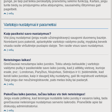
įjungė, jie taip pat teikia perskaitytų pranešimų sekimo funkciją. Kartais, jeigu
turite bėdų su prisijungimu arba atsijungimu, sausainėlių ištrynimas gali
pagelbėti.
Į viršų
Vartotojo nustatymai ir parametrai
Kaip pasikeisi savo nustatymus?
Visi jūsų nustatymai (jeigu esate užsiregistravęs) saugomi duomenų bazėje.
Norėdami juos pakeisti, aplankykite vartotojo valdymo pultą; mygtuką beveik
visada rasite viršutinėje puslapio dalyje. Ten rasite visus savo nustatymus.
Į viršų
Neteisingas laikas!
Greičiausiai nesutampa laiko juostos. Tokiu atveju keliaukite į vartotojo
valdymo pultą ir pasikeiskite savo laiko juostą, kad ji atitiktų vietovę, kurioje
esate, pvz.: Londonas, Paryžius, Niujorkas, Sidnėjus ir t.t. Įsidėmėkite, kad
keisti laiko juostas, kaip ir daugelį kitų nustatymų, gali tik registruoti vartotojai.
Taigi jeigu dar neužsiregistravote, pats metas būtų tai padaryti.
Į viršų
Pakeičiau laiko juostas, tačiau laikas vis tiek neteisingas!
Jeigu esate įsitikinę, kad teisingai nustatėte laiko juostą ir vasaros laiką, tada
greičiausiai neteisingai nustatymas serverio laikrodis. Praneškite apie tai
diskusijų administratoriui.
Į viršų