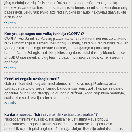
jūsų vartotojo vardą iš sistemos. Dažnai nieko neparašę arba ilgą laiką
neaktyvūs vartotojai tiesiog pašalinami iš sistemos norint sumažinti duomenų
bazės dydį. Jeigu taip įvyko, užsiregistruokite iš naujo ir aktyviau dalyvaukite
diskusijose.
Į viršų
Kas yra apsaugos nuo vaikų funkcija (COPPA)?
COPPA - yra Jungtinių Valstijų įstatymas, kuris reikalauja, jog puslapiai, kurie
renka informaciją iš asmenų neturinčių 13 metų, turi tam turėti raštišką tėvų ar
globėjų sutikimą. Jeigu nesate įsitikinę, kad tai galioja ir jums, kaip
bandančiam užsiregistruoti, kreipkitės pagalbos į teisininką. Įsidėmėkite, kad
phpBB Grupė neteikia jokių teisinių patarimų, išskyrus tuos, kurie išvardinti
apačioje.
Į viršų
Kodėl aš negaliu užsiregistruoti?
Gali būti, kad diskusijų administratorius užblokavo jūsų IP adresą arba
uždraudė vartotojo vardą, kuriuo bandote užsiregistruoti. Taip pat jis galėjo
apskritai išjungti registraciją. Jeigu norite sužinoti, kodėl taip buvo padaryta,
susisiekite su diskusijų administratoriumi.
Į viršų
Ką daro nuoroda “Ištrinti visus diskusijų sausainėlius”?
Nuoroda “Ištrinti visus diskusijų sausainėlius” ištrina visus phpBB
programinės įrangos sukurtus sausainėlius, kuriuose saugoma visa
autentifikacijos ir prisijungimo informacija. Jeigu diskusijų administratorius