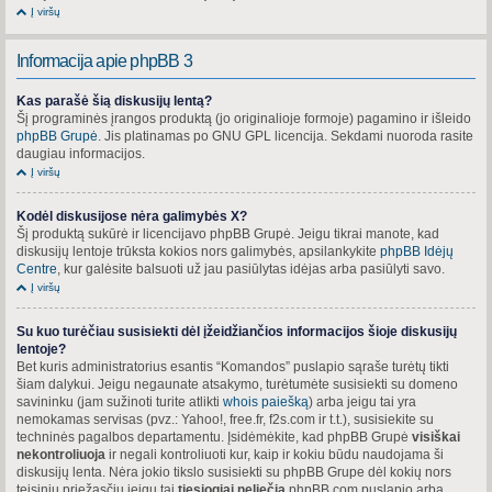
Į viršų
Informacija apie phpBB 3
Kas parašė šią diskusijų lentą?
Šį programinės įrangos produktą (jo originalioje formoje) pagamino ir išleido
phpBB Grupė
. Jis platinamas po GNU GPL licencija. Sekdami nuoroda rasite
daugiau informacijos.
Į viršų
Kodėl diskusijose nėra galimybės X?
Šį produktą sukūrė ir licencijavo phpBB Grupė. Jeigu tikrai manote, kad
diskusijų lentoje trūksta kokios nors galimybės, apsilankykite
phpBB Idėjų
Centre
, kur galėsite balsuoti už jau pasiūlytas idėjas arba pasiūlyti savo.
Į viršų
Su kuo turėčiau susisiekti dėl įžeidžiančios informacijos šioje diskusijų
lentoje?
Bet kuris administratorius esantis “Komandos” puslapio sąraše turėtų tikti
šiam dalykui. Jeigu negaunate atsakymo, turėtumėte susisiekti su domeno
savininku (jam sužinoti turite atlikti
whois paiešką
) arba jeigu tai yra
nemokamas servisas (pvz.: Yahoo!, free.fr, f2s.com ir t.t.), susisiekite su
techninės pagalbos departamentu. Įsidėmėkite, kad phpBB Grupė
visiškai
nekontroliuoja
ir negali kontroliuoti kur, kaip ir kokiu būdu naudojama ši
diskusijų lenta. Nėra jokio tikslo susisiekti su phpBB Grupe dėl kokių nors
teisinių priežasčių jeigu tai
tiesiogiai neliečia
phpBB.com puslapio arba