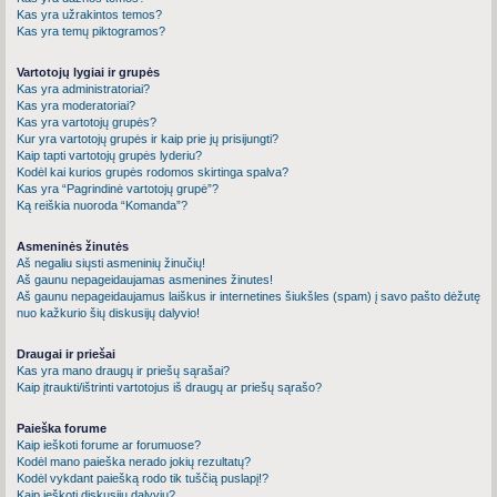
Kas yra užrakintos temos?
Kas yra temų piktogramos?
Vartotojų lygiai ir grupės
Kas yra administratoriai?
Kas yra moderatoriai?
Kas yra vartotojų grupės?
Kur yra vartotojų grupės ir kaip prie jų prisijungti?
Kaip tapti vartotojų grupės lyderiu?
Kodėl kai kurios grupės rodomos skirtinga spalva?
Kas yra “Pagrindinė vartotojų grupė”?
Ką reiškia nuoroda “Komanda”?
Asmeninės žinutės
Aš negaliu siųsti asmeninių žinučių!
Aš gaunu nepageidaujamas asmenines žinutes!
Aš gaunu nepageidaujamus laiškus ir internetines šiukšles (spam) į savo pašto dėžutę
nuo kažkurio šių diskusijų dalyvio!
Draugai ir priešai
Kas yra mano draugų ir priešų sąrašai?
Kaip įtraukti/ištrinti vartotojus iš draugų ar priešų sąrašo?
Paieška forume
Kaip ieškoti forume ar forumuose?
Kodėl mano paieška nerado jokių rezultatų?
Kodėl vykdant paiešką rodo tik tuščią puslapį!?
Kaip ieškoti diskusijų dalyvių?