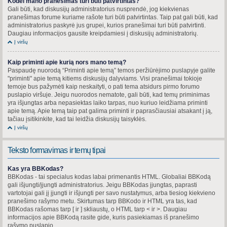
Kodėl mano pranešimas turi būti patvirtintas?
Gali būti, kad diskusijų administratorius nusprendė, jog kiekvienas
pranešimas forume kuriame rašote turi būti patvirtintas. Taip pat gali būti, kad
administratorius paskyrė jus grupei, kurios pranešimai turi būti patvirtinti.
Daugiau informacijos gausite kreipdamiesi į diskusijų administratorių.
Į viršų
Kaip priminti apie kurią nors mano temą?
Paspaudę nuorodą “Priminti apie temą” temos peržiūrėjimo puslapyje galite
"priminti" apie temą kitiems diskusijų dalyviams. Visi pranešimai tokioje
temoje bus pažymėti kaip neskaityti, o pati tema atsidurs pirmo forumo
puslapio viršuje. Jeigu nuorodos nematote, gali būti, kad temų priminimas
yra išjungtas arba nepasiektas laiko tarpas, nuo kuriuo leidžiama priminti
apie temą. Apie temą taip pat galima priminti ir paprasčiausiai atsakant į ją,
tačiau įsitikinkite, kad tai leidžia diskusijų taisyklės.
Į viršų
Teksto formavimas ir temų tipai
Kas yra BBKodas?
BBKodas - tai specialus kodas labai primenantis HTML. Globaliai BBKodą
gali išjungti/įjungti administratorius. Jeigu BBKodas įjungtas, paprasti
vartotojai gali jį įjungti ir išjungti per savo nustatymus, arba tiesiog kiekvieno
pranešimo rašymo metu. Skirtumas tarp BBKodo ir HTML yra tas, kad
BBKodas rašomas tarp [ ir ] skliaustų, o HTML tarp < ir >. Daugiau
informacijos apie BBKodą rasite gide, kuris pasiekiamas iš pranešimo
rašymo puslapio.