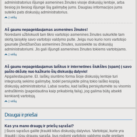
administratorius išjungė asmenines žinutes visoje diskusijų lentoje, arba
tiesiog jis tiesiog išjungė šią galimybę jums. Daugiau informacijos jums
suteiks pats diskusijų administratorius.
Į viršų
Aš gaunu nepageidaujamas asmenines žinutes!
Norėdami užblokuoti tam tikro vartotojo asmenines žinutes sukurkite tam
skirtą taisyklę savo vartotojo valdymo pulte. Jeigu nuo kurio nors vartotojo
gaunate įžeidžiančias asmenines žinutes, susisiekite su diskusijų
administratoriumi. Jis gali išjungti asmenines žinutes tokiems vartotojams.
Į viršų
Aš gaunu nepageidaujamus laiškus ir internetines šiukšles (spam) į savo
pašto dėžutę nuo kažkurio šių diskusijų dalyvio!
Apgailestaujame. El. laiškų siuntimo forma šioje diskusijų lentoje turi
integruotą sekimo galimybę, todėl persiųskite pilną tokio laiško kopiją
diskusijų administratoriui. Labai svarbu, kad laišką persiųstumėte su visomis
antraštėmis (pageidautina kaip prikabintą failą), jog galima būtų atsekti
kenkiantį vartotoją.
Į viršų
Draugai ir priešai
Kas yra mano draugų ir priešų sąrašai?
Į šiuos sąrašus galite įtraukti kitus diskusijų dalyvius. Vartotojai, kurie yra
įtraukti į jūsų draugų sąrašą, bus rodomi vartotojo valdymo pulte greitam