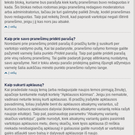
teksto bloką, kuriame bus parašyta kiek kartų pranešimas buvo redaguotas ir
kada. Šis blokas nebus rodomas jeigu pranešimą redagavo moderatorius
arba administratorius, tačiau jie turi galimybę palikti žinutę, kodėl pranešimas
buvo redaguotas. Taip pat reikėtų žinoti, kad paprasti vartotojai negali ištrinti
pranešimo, jeigu į jį kas nors jau atsakė.
Į viršų
Kaip prie savo pranešimų pridėti parašą?
Norėdami prie pranešimų pridėti parašą iš pradžių turite jį susikurti per
vartotojo valdymo pultą. Kai tai padarysite, pranešimo rašymo formoje galite
pažymėti varnelę šalia punkto
Pridėti parašą
. Taip pat galite pridėti parašą
prie visų rašomų pranešimų. Tai galite padaryti įjungę atitinkamą nustatymą
savo aprašyme. Net ir tokiu atveju parašo pridėjimą galimą išjungti atžymėjus
varnelę šalia aukščiau minėto punkto pranešimo rašymo lange.
Į viršų
Kaip sukurti apklausą?
Kai pradedate naują temą (arba redaguojate naujos temos pirmąją žinutę),
apačioje turėtumėte matyti kortelę “Apklausos kūrimas”. Jeigu jos nematote,
vadinasi neturite teisių kurti apklausas. Iš pradžių įrašykite apklausos
pavadinimą, toliau įrašykite bent du apklausos atsakymų variantus, už
kuriuos balsuos apklausos dalyviai (kiekvieną atsakymo variantą reikia rašyti
naujoje eilutėje). Taip pat, pasinaudoję parametru “Atsakymų variantų
skaičius vartotojui”, galite nurodyti, kiek atsakymų variantų galės pasirinkti
vartotojas apklausos metu, dienų skaičių, kiek tęsis apklausa (0 reiškia
niekada nesibaigiančią apklausą) ir galiausiai galite nurodyti ar vartotojai
galės atšaukti savo balsą ir dalyvauti apklausoje iš naujo.