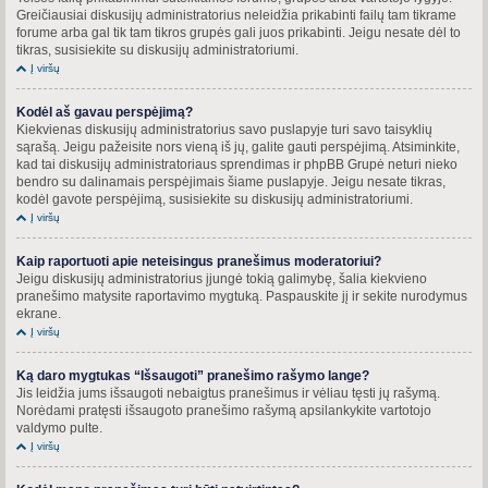
Greičiausiai diskusijų administratorius neleidžia prikabinti failų tam tikrame
forume arba gal tik tam tikros grupės gali juos prikabinti. Jeigu nesate dėl to
tikras, susisiekite su diskusijų administratoriumi.
Į viršų
Kodėl aš gavau perspėjimą?
Kiekvienas diskusijų administratorius savo puslapyje turi savo taisyklių
sąrašą. Jeigu pažeisite nors vieną iš jų, galite gauti perspėjimą. Atsiminkite,
kad tai diskusijų administratoriaus sprendimas ir phpBB Grupė neturi nieko
bendro su dalinamais perspėjimais šiame puslapyje. Jeigu nesate tikras,
kodėl gavote perspėjimą, susisiekite su diskusijų administratoriumi.
Į viršų
Kaip raportuoti apie neteisingus pranešimus moderatoriui?
Jeigu diskusijų administratorius įjungė tokią galimybę, šalia kiekvieno
pranešimo matysite raportavimo mygtuką. Paspauskite jį ir sekite nurodymus
ekrane.
Į viršų
Ką daro mygtukas “Išsaugoti” pranešimo rašymo lange?
Jis leidžia jums išsaugoti nebaigtus pranešimus ir vėliau tęsti jų rašymą.
Norėdami pratęsti išsaugoto pranešimo rašymą apsilankykite vartotojo
valdymo pulte.
Į viršų