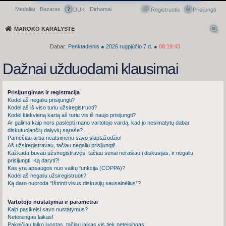
Medaliai
Bazaras
Dirhamai
Greitasis meniu
DUK
Registruotis
Prisijungti
MAROKO KARALYSTĖ
Dabar:
Penktadienis
●
2026
rugpjūčio 7 d.
●
08:19:44
Dažnai užduodami klausimai
Prisijungimas ir registracija
Kodėl aš negaliu prisijungti?
Kodėl aš iš viso turiu užsiregistruoti?
Kodėl kiekvieną kartą aš turiu vis iš naujo prisijungti?
Ar galima kaip nors paslėpti mano vartotojo vardą, kad jo nesimatytų dabar
diskutuojančių dalyvių sąraše?
Pamečiau arba neatsimenu savo slaptažodžio!
Aš užsiregistravau, tačiau negaliu prisijungti!
Kažkada buvau užsiregistravęs, tačiau senai nerašiau į diskusijas, ir negaliu
prisijungti. Ką daryti?!
Kas yra apsaugos nuo vaikų funkcija (COPPA)?
Kodėl aš negaliu užsiregistruoti?
Ką daro nuoroda “Ištrinti visus diskusijų sausainėlius”?
Vartotojo nustatymai ir parametrai
Kaip pasikeisi savo nustatymus?
Neteisingas laikas!
Pakeičiau laiko juostas, tačiau laikas vis tiek neteisingas!