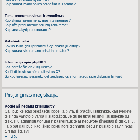
Kaip surasti mano paties pranešimus ir temas?
Temų prenumeravimas ir žymėjimas
Kuo skiriasi prenumeravimas ir žymėjimas?
Kaip užsiprenumeruoti forumą arba temą?
Kaip atsisakyti prenumeratos?
Prikabinti failai
Kokius failus galiu prikabinti šioje diskusijų lentoje?
Kaip surasti visus mano prikabintus failus?
Informacija apie phpBB 3
Kas parašė šią diskusijų lentą?
Kodėl diskusijose nėra galimybės X?
Su kuo turėčiau susisiekti dėl įžeidžiančios informacijos šioje diskusijų lentoje?
Prisijungimas ir registracija
Kodėl aš negaliu prisijungti?
Gali būti keletas priežasčių kodėl taip yra. Iš pradžių įsitikinkite, kad įvedėte
teisingą vartotojo vardą ir slaptažodį. Jeigu jie tikrai teisingi, susisiekite su
diskusijų administratoriumi ir pasiteiraukite ar nebuvote išmestas iš diskusijų.
Taip pat gali būti, kad iškilo kokių nors techninių bėdų ir puslapio savininkas
turi jas ištaisyti.
Į viršų