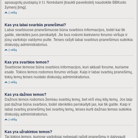
apsaugotų puslapių ir t.t. Norėdami įtraukti paveikslėlį naudokite BBKodo
žymenį [img].
Į viršų
Kas yra labai svarbūs pranešimai?
Labai svarbiuose pranešimuose būna svarbios informacijos, todėl kai tik
galite, stenkitės juos perskaityti. Jie bus rodomi kiekvieno forumo viršuje ir
jūsų vartotojo valdymo pulte. Teises rašyti labai svarbius pranešimus suteikia
diskusijų administratorius.
Į viršų
Kas yra svarbios temos?
Svarbiose temose būna svarbios informacijos, kuri aktuali forume, kuriame
esate. Tokios temos rodomos forumo viršuje. Kaip ir labai svarbių pranešimų,
tokių temų teises nustato diskusijų administratorius.
Į viršų
Kas yra dažnos temos?
Dažnos temos rodomos žemiau svarbių temų, bet virš visų kitų temų. Jos taip
pat dažnai būna svarbios, todėl stenkitės perskaityti jas, kai tik galite. Kaip ir
labai svarbių pranešimų bei svarbių temų, teises kurti dažnas temas suteikia
diskusijų administratorius.
Į viršų
Kas yra užrakintos temos?
Tai tokios temos, kuriose vartotojai nebegali rašyti pranešimų ir dalyvauti