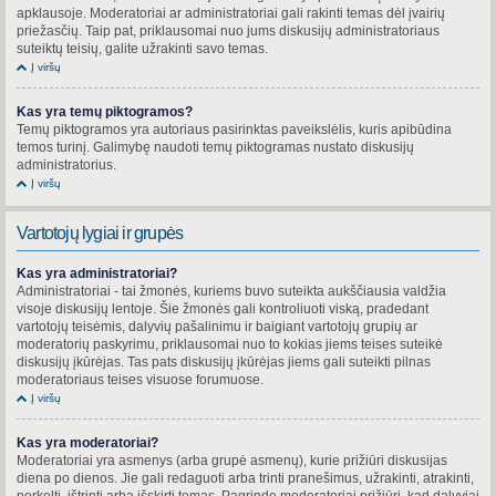
apklausoje. Moderatoriai ar administratoriai gali rakinti temas dėl įvairių
priežasčių. Taip pat, priklausomai nuo jums diskusijų administratoriaus
suteiktų teisių, galite užrakinti savo temas.
Į viršų
Kas yra temų piktogramos?
Temų piktogramos yra autoriaus pasirinktas paveikslėlis, kuris apibūdina
temos turinį. Galimybę naudoti temų piktogramas nustato diskusijų
administratorius.
Į viršų
Vartotojų lygiai ir grupės
Kas yra administratoriai?
Administratoriai - tai žmonės, kuriems buvo suteikta aukščiausia valdžia
visoje diskusijų lentoje. Šie žmonės gali kontroliuoti viską, pradedant
vartotojų teisėmis, dalyvių pašalinimu ir baigiant vartotojų grupių ar
moderatorių paskyrimu, priklausomai nuo to kokias jiems teises suteikė
diskusijų įkūrėjas. Tas pats diskusijų įkūrėjas jiems gali suteikti pilnas
moderatoriaus teises visuose forumuose.
Į viršų
Kas yra moderatoriai?
Moderatoriai yra asmenys (arba grupė asmenų), kurie prižiūri diskusijas
diena po dienos. Jie gali redaguoti arba trinti pranešimus, užrakinti, atrakinti,
perkelti, ištrinti arba išskirti temas. Pagrinde moderatoriai prižiūri, kad dalyviai