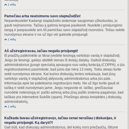
Į viršų
Pamečiau arba neatsimenu savo slaptažodžio!
Nepanikuokite! Kadangi slaptažodis sistemoje saugomas užkoduotas, jo
gauti neįmanoma. Tačiau jį galima lengvai pasikeisti. Nueikite į prisijungimo
langą ir paspauskite ant
Aš pamiršau savo slaptažodį
nuorodos. Toliau sekite
nurodymus ekrane ir ne už ilgo vėl galėsite prisijungti.
Į viršų
Aš užsiregistravau, tačiau negaliu prisijungti!
Iš pradžių patikrinkite ar tikrai įvedėte teisingą vartotojo vardą ir slaptažodį.
Jeigu jie teisingi, galėjo atsitikti vienas iš dviejų dalykų. Galbūt diskusijų
administratorius įjungė specialią apsaugos nuo vaikų funkciją (COPPA), o jūs
registruodamiesi pasirinkote, kad jums dar nėra 13 metų. Tokiu atveju turite
sekti nurodymus ekrane. Kai kurios diskusijų lentos reikalauja, kad jūsų
vartotojo vardą ir slaptažodį aktyvuotų administratorius arba jūs pats.
Informacija apie tai pateikiama registracijos metu. Ne už ilgo turite gauti el.
laišką ir sekti nurodymais jame. Jeigu negavote el. laiško, greičiausiai
nurodėte neteisingą el. pašto adresą arba jūsų pašto sistema pagalvojo, kad
laiškas yra internetinė šiukšlė (spam). Priešingu atveju kreipkitės į diskusijų
administratorių.
Į viršų
Kažkada buvau užsiregistravęs, tačiau senai nerašiau į diskusijas, ir
negaliu prisijungti. Ką daryti?!
Gali būti, kad diskusijų administratorius, dėl kokių nors priežasčių, ištrynė