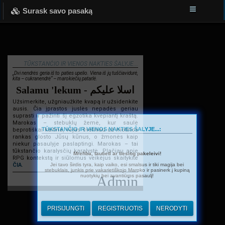
Surask savo pasaką
TŪKSTANČIO IR VIENOS NAKTIES ŠALYJE...
„Dvi nendrės geria iš to paties upelio. Viena iš jų tuščiavidurė,
kita – cukranendrė“ – marokiečių patarlė.
Salamu 'lekum - اسلا عليكم
Užsimerkite, užgniaužkite kvapą ir užsidenkite
ausis. Čia įprastos juslės nepadės geriau
suprasti ir pažinti šį egzotika kvepiantį kraštą.
Marokas – stebuklų žemė, kur saulė
TŪKSTANČIO IR VIENOS NAKTIES ŠALYJE...:
beprotiškai kaitina, vėjas švelniau už motinos
rankas glosto Jūsų kūnus, o žmonės kaip
niekur pasaulyje paslaptingi. Marokas – tai
tūkstančio karalysčių karalystė. Plačiau apie
Mrehba, tautieti ar tiesiog pakeleivi!
RPG kontekstą ir siūlomus veikėjus skaitykite
Jei tavo širdis tyra, kaip vaiko, esi smalsus ir tiki magija bei
ČIA
.
stebuklais, junkis prie vakarietiškojo Maroko ir pasinerk į kupiną
nuotykių bei avantiūros pasaulį!
Admin
PRISIJUNGTI
REGISTRUOTIS
NERODYTI