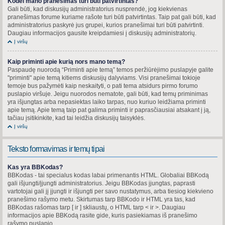
Kodėl mano pranešimas turi būti patvirtintas?
Gali būti, kad diskusijų administratorius nusprendė, jog kiekvienas
pranešimas forume kuriame rašote turi būti patvirtintas. Taip pat gali būti, kad
administratorius paskyrė jus grupei, kurios pranešimai turi būti patvirtinti.
Daugiau informacijos gausite kreipdamiesi į diskusijų administratorių.
Į viršų
Kaip priminti apie kurią nors mano temą?
Paspaudę nuorodą “Priminti apie temą” temos peržiūrėjimo puslapyje galite
"priminti" apie temą kitiems diskusijų dalyviams. Visi pranešimai tokioje
temoje bus pažymėti kaip neskaityti, o pati tema atsidurs pirmo forumo
puslapio viršuje. Jeigu nuorodos nematote, gali būti, kad temų priminimas
yra išjungtas arba nepasiektas laiko tarpas, nuo kuriuo leidžiama priminti
apie temą. Apie temą taip pat galima priminti ir paprasčiausiai atsakant į ją,
tačiau įsitikinkite, kad tai leidžia diskusijų taisyklės.
Į viršų
Teksto formavimas ir temų tipai
Kas yra BBKodas?
BBKodas - tai specialus kodas labai primenantis HTML. Globaliai BBKodą
gali išjungti/įjungti administratorius. Jeigu BBKodas įjungtas, paprasti
vartotojai gali jį įjungti ir išjungti per savo nustatymus, arba tiesiog kiekvieno
pranešimo rašymo metu. Skirtumas tarp BBKodo ir HTML yra tas, kad
BBKodas rašomas tarp [ ir ] skliaustų, o HTML tarp < ir >. Daugiau
informacijos apie BBKodą rasite gide, kuris pasiekiamas iš pranešimo
rašymo puslapio.