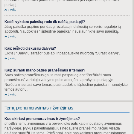
puslapį.
Į viršų
Kodėl vykdant paiešką rodo tik tuščią puslapį!?
Jūsų paieška grąžino per daug rezultatų ir diskusijų serveris negalėjo jų
apdoroti. Naudokitės “Išplėstine paieška” ir susiaurinkite savo paiešką.
Į viršų
Kaip ieškoti diskusijų dalyvių?
Eikite į “Dalyvių sąrašo” puslapį ir paspauskite nuorodą “Surasti dalyvį”.
Į viršų
Kaip surasti mano paties pranešimus ir temas?
Savo paties pranešimus galite rasti paspaudę ant “Peržiūrėti savo
pranešimus” vartotojo valdymo pulte arba jūsų aprašymo puslapyje.
Norėdami surasti savo temas, pasinaudokite išplėstine paieška ir nurodykite
temos autorių.
Į viršų
Temų prenumeravimas ir žymėjimas
Kuo skiriasi prenumeravimas ir žymėjimas?
phpBB3 temų žymėjimas yra beveik toks pats kaip ir puslapių žymėjimas
naršyklėje. Įvykus pakeitimams, jūs negausite pranešimo, tačiau visada
galėsite sugrįžti į tą temą. Priešingai, apie pasikeitimus prenumeruojamose