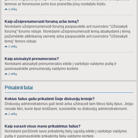
temose ar forumuose jums bus pranešta jūsų nustatytu būdu.
Į viršų
Kaip užsiprenumeruoti forumą arba temą?
Norėdami užsiprenumeruoti forumą paspauskite ant nuorodos “Užsisakyti
forumą” forumo viduje. Norėdami užsiprenumeruoti temą atsakydami į temą
pažymėkite atitinkamą varnelę arba paspauskite ant nuorodos “Užsisakyti
temą” temos viduje.
Į viršų
Kaip atsisakyti prenumeratos?
Norėdami atsisakyti prenumeratos eikite į vartotojo valdymo pultą ir
pasinaudokite prenumeratų valdymo kortele.
Į viršų
Prikabinti failai
Kokius failus galiu prikabinti šioje diskusijų lentoje?
Diskusijų administratorius gali leisti arba uždrausti tam tikrus failų tipus. Jeigu
nesate tikri, kurie tipai leidžiami, susisiekite su diskusijų administratoriumi.
Į viršų
Kaip surasti visus mano prikabintus failus?
Norėdami peržiūrėti savo prikabintų failų sąrašą eikite į vartotojo valdymo
pultą ir pasinaudokite prikabintų failų valdymo kortele.