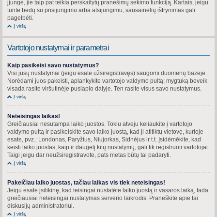
įjungė, jie taip pat teikia perskaitytų pranešimų sekimo funkciją. Kartais, jeigu
turite bėdų su prisijungimu arba atsijungimu, sausainėlių ištrynimas gali
pagelbėti.
Į viršų
Vartotojo nustatymai ir parametrai
Kaip pasikeisi savo nustatymus?
Visi jūsų nustatymai (jeigu esate užsiregistravęs) saugomi duomenų bazėje.
Norėdami juos pakeisti, aplankykite vartotojo valdymo pultą; mygtuką beveik
visada rasite viršutinėje puslapio dalyje. Ten rasite visus savo nustatymus.
Į viršų
Neteisingas laikas!
Greičiausiai nesutampa laiko juostos. Tokiu atveju keliaukite į vartotojo
valdymo pultą ir pasikeiskite savo laiko juostą, kad ji atitiktų vietovę, kurioje
esate, pvz.: Londonas, Paryžius, Niujorkas, Sidnėjus ir t.t. Įsidėmėkite, kad
keisti laiko juostas, kaip ir daugelį kitų nustatymų, gali tik registruoti vartotojai.
Taigi jeigu dar neužsiregistravote, pats metas būtų tai padaryti.
Į viršų
Pakeičiau laiko juostas, tačiau laikas vis tiek neteisingas!
Jeigu esate įsitikinę, kad teisingai nustatėte laiko juostą ir vasaros laiką, tada
greičiausiai neteisingai nustatymas serverio laikrodis. Praneškite apie tai
diskusijų administratoriui.
Į viršų