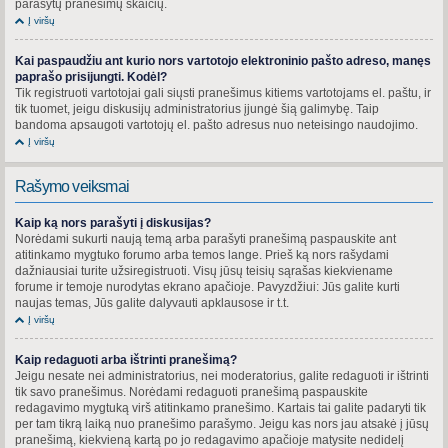
parašytų pranešimų skaičių.
Į viršų
Kai paspaudžiu ant kurio nors vartotojo elektroninio pašto adreso, manęs
paprašo prisijungti. Kodėl?
Tik registruoti vartotojai gali siųsti pranešimus kitiems vartotojams el. paštu, ir
tik tuomet, jeigu diskusijų administratorius įjungė šią galimybę. Taip
bandoma apsaugoti vartotojų el. pašto adresus nuo neteisingo naudojimo.
Į viršų
Rašymo veiksmai
Kaip ką nors parašyti į diskusijas?
Norėdami sukurti naują temą arba parašyti pranešimą paspauskite ant
atitinkamo mygtuko forumo arba temos lange. Prieš ką nors rašydami
dažniausiai turite užsiregistruoti. Visų jūsų teisių sąrašas kiekviename
forume ir temoje nurodytas ekrano apačioje. Pavyzdžiui: Jūs galite kurti
naujas temas, Jūs galite dalyvauti apklausose ir t.t.
Į viršų
Kaip redaguoti arba ištrinti pranešimą?
Jeigu nesate nei administratorius, nei moderatorius, galite redaguoti ir ištrinti
tik savo pranešimus. Norėdami redaguoti pranešimą paspauskite
redagavimo mygtuką virš atitinkamo pranešimo. Kartais tai galite padaryti tik
per tam tikrą laiką nuo pranešimo parašymo. Jeigu kas nors jau atsakė į jūsų
pranešimą, kiekvieną kartą po jo redagavimo apačioje matysite nedidelį