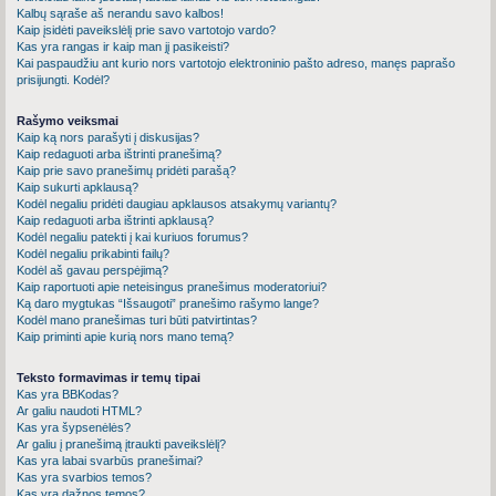
Kalbų sąraše aš nerandu savo kalbos!
Kaip įsidėti paveikslėlį prie savo vartotojo vardo?
Kas yra rangas ir kaip man jį pasikeisti?
Kai paspaudžiu ant kurio nors vartotojo elektroninio pašto adreso, manęs paprašo
prisijungti. Kodėl?
Rašymo veiksmai
Kaip ką nors parašyti į diskusijas?
Kaip redaguoti arba ištrinti pranešimą?
Kaip prie savo pranešimų pridėti parašą?
Kaip sukurti apklausą?
Kodėl negaliu pridėti daugiau apklausos atsakymų variantų?
Kaip redaguoti arba ištrinti apklausą?
Kodėl negaliu patekti į kai kuriuos forumus?
Kodėl negaliu prikabinti failų?
Kodėl aš gavau perspėjimą?
Kaip raportuoti apie neteisingus pranešimus moderatoriui?
Ką daro mygtukas “Išsaugoti” pranešimo rašymo lange?
Kodėl mano pranešimas turi būti patvirtintas?
Kaip priminti apie kurią nors mano temą?
Teksto formavimas ir temų tipai
Kas yra BBKodas?
Ar galiu naudoti HTML?
Kas yra šypsenėlės?
Ar galiu į pranešimą įtraukti paveikslėlį?
Kas yra labai svarbūs pranešimai?
Kas yra svarbios temos?
Kas yra dažnos temos?