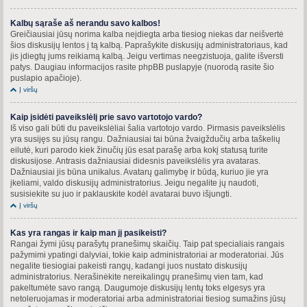
Kalbų sąraše aš nerandu savo kalbos!
Greičiausiai jūsų norima kalba neįdiegta arba tiesiog niekas dar neišvertė
šios diskusijų lentos į tą kalbą. Paprašykite diskusijų administratoriaus, kad
jis įdiegtų jums reikiamą kalbą. Jeigu vertimas neegzistuoja, galite išversti
patys. Daugiau informacijos rasite phpBB puslapyje (nuorodą rasite šio
puslapio apačioje).
Į viršų
Kaip įsidėti paveikslėlį prie savo vartotojo vardo?
Iš viso gali būti du paveikslėliai šalia vartotojo vardo. Pirmasis paveikslėlis
yra susijęs su jūsų rangu. Dažniausiai tai būna žvaigždučių arba taškelių
eilutė, kuri parodo kiek žinučių jūs esat parašę arba kokį statusą turite
diskusijose. Antrasis dažniausiai didesnis paveikslėlis yra avataras.
Dažniausiai jis būna unikalus. Avatarų galimybę ir būdą, kuriuo jie yra
įkeliami, valdo diskusijų administratorius. Jeigu negalite jų naudoti,
susisiekite su juo ir paklauskite kodėl avatarai buvo išjungti.
Į viršų
Kas yra rangas ir kaip man jį pasikeisti?
Rangai žymi jūsų parašytų pranešimų skaičių. Taip pat specialiais rangais
pažymimi ypatingi dalyviai, tokie kaip administratoriai ar moderatoriai. Jūs
negalite tiesiogiai pakeisti rangų, kadangi juos nustato diskusijų
administratorius. Nerašinėkite nereikalingų pranešimų vien tam, kad
pakeltumėte savo rangą. Daugumoje diskusijų lentų toks elgesys yra
netoleruojamas ir moderatoriai arba administratoriai tiesiog sumažins jūsų