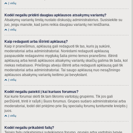
Į viršų
Kodėl negaliu pridėti daugiau apklausos atsakymų variantų?
Atsakymų variantų limitą nustato diskusijų administratorius. Susisiekite su
juo, jeigu manote, kad jums reikia daugiau variantų nei leidžiama.
Į viršų
Kaip redaguoti arba ištrinti apklausą?
Kaip ir pranešimus, apklausą gali redaguoti tik tas, kuris ją sukūrė,
moderatoriai arba administratoriai. Norėdami redaguoti apklausą
paspauskite redagavimo mygtuką šalia pirmo temos pranešimo. Ištrinti
apklausą arba keisti apklausos atsakymų variantų skaičių galima tik tada, kol
niekas nebalsavo. Priešingu atveju ištrinti arba redaguoti apklausą gali tik
moderatoriai arba administratoriai. Tai saugo apklausą nuo nesąžiningo
apklausos atsakymų variantų keitimo jai bevykstant.
Į viršų
Kodėl negaliu patekti į kai kuriuos forumus?
Kai kurie forumai skirti tik tam tikroms vartotojų grupėms. Tik jos gali
peržiūrėti, trinti ir rašyti į šiuos forumus. Grupes sudaro administratoriai arba
moderatoriai, todėl dėl priėjimo prie šių specialių forumų turėtumėte kreiptis į
juos.
Į viršų
Kodėl negaliu prikabinti failų?
Teisės failų prikabinimui suteikiamos forumo, grupės arba vartotojo lygyje.