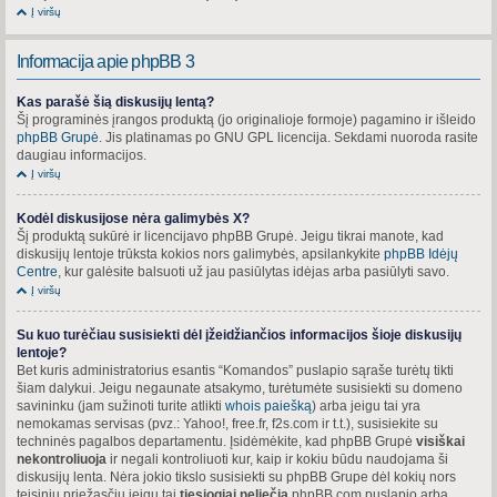
Į viršų
Informacija apie phpBB 3
Kas parašė šią diskusijų lentą?
Šį programinės įrangos produktą (jo originalioje formoje) pagamino ir išleido
phpBB Grupė
. Jis platinamas po GNU GPL licencija. Sekdami nuoroda rasite
daugiau informacijos.
Į viršų
Kodėl diskusijose nėra galimybės X?
Šį produktą sukūrė ir licencijavo phpBB Grupė. Jeigu tikrai manote, kad
diskusijų lentoje trūksta kokios nors galimybės, apsilankykite
phpBB Idėjų
Centre
, kur galėsite balsuoti už jau pasiūlytas idėjas arba pasiūlyti savo.
Į viršų
Su kuo turėčiau susisiekti dėl įžeidžiančios informacijos šioje diskusijų
lentoje?
Bet kuris administratorius esantis “Komandos” puslapio sąraše turėtų tikti
šiam dalykui. Jeigu negaunate atsakymo, turėtumėte susisiekti su domeno
savininku (jam sužinoti turite atlikti
whois paiešką
) arba jeigu tai yra
nemokamas servisas (pvz.: Yahoo!, free.fr, f2s.com ir t.t.), susisiekite su
techninės pagalbos departamentu. Įsidėmėkite, kad phpBB Grupė
visiškai
nekontroliuoja
ir negali kontroliuoti kur, kaip ir kokiu būdu naudojama ši
diskusijų lenta. Nėra jokio tikslo susisiekti su phpBB Grupe dėl kokių nors
teisinių priežasčių jeigu tai
tiesiogiai neliečia
phpBB.com puslapio arba