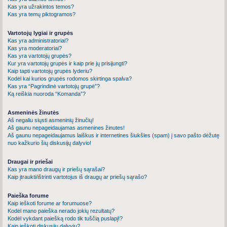
Kas yra užrakintos temos?
Kas yra temų piktogramos?
Vartotojų lygiai ir grupės
Kas yra administratoriai?
Kas yra moderatoriai?
Kas yra vartotojų grupės?
Kur yra vartotojų grupės ir kaip prie jų prisijungti?
Kaip tapti vartotojų grupės lyderiu?
Kodėl kai kurios grupės rodomos skirtinga spalva?
Kas yra “Pagrindinė vartotojų grupė”?
Ką reiškia nuoroda “Komanda”?
Asmeninės žinutės
Aš negaliu siųsti asmeninių žinučių!
Aš gaunu nepageidaujamas asmenines žinutes!
Aš gaunu nepageidaujamus laiškus ir internetines šiukšles (spam) į savo pašto dėžutę
nuo kažkurio šių diskusijų dalyvio!
Draugai ir priešai
Kas yra mano draugų ir priešų sąrašai?
Kaip įtraukti/ištrinti vartotojus iš draugų ar priešų sąrašo?
Paieška forume
Kaip ieškoti forume ar forumuose?
Kodėl mano paieška nerado jokių rezultatų?
Kodėl vykdant paiešką rodo tik tuščią puslapį!?
Kaip ieškoti diskusijų dalyvių?