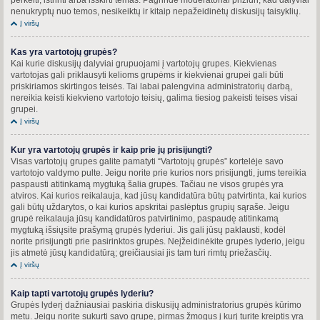
nenukryptų nuo temos, nesikeiktų ir kitaip nepažeidinėtų diskusijų taisyklių.
Į viršų
Kas yra vartotojų grupės?
Kai kurie diskusijų dalyviai grupuojami į vartotojų grupes. Kiekvienas
vartotojas gali priklausyti kelioms grupėms ir kiekvienai grupei gali būti
priskiriamos skirtingos teisės. Tai labai palengvina administratorių darbą,
nereikia keisti kiekvieno vartotojo teisių, galima tiesiog pakeisti teises visai
grupei.
Į viršų
Kur yra vartotojų grupės ir kaip prie jų prisijungti?
Visas vartotojų grupes galite pamatyti “Vartotojų grupės” kortelėje savo
vartotojo valdymo pulte. Jeigu norite prie kurios nors prisijungti, jums tereikia
paspausti atitinkamą mygtuką šalia grupės. Tačiau ne visos grupės yra
atviros. Kai kurios reikalauja, kad jūsų kandidatūra būtų patvirtinta, kai kurios
gali būtų uždarytos, o kai kurios apskritai paslėptus grupių sąraše. Jeigu
grupė reikalauja jūsų kandidatūros patvirtinimo, paspaudę atitinkamą
mygtuką išsiųsite prašymą grupės lyderiui. Jis gali jūsų paklausti, kodėl
norite prisijungti prie pasirinktos grupės. Neįžeidinėkite grupės lyderio, jeigu
jis atmetė jūsų kandidatūrą; greičiausiai jis tam turi rimtų priežasčių.
Į viršų
Kaip tapti vartotojų grupės lyderiu?
Grupės lyderį dažniausiai paskiria diskusijų administratorius grupės kūrimo
metu. Jeigu norite sukurti savo grupę, pirmas žmogus į kurį turite kreiptis yra