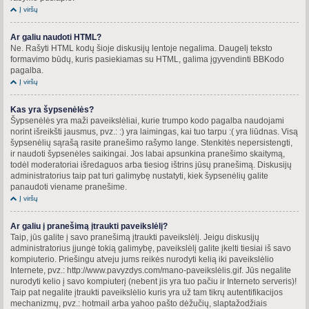
Į viršų
Ar galiu naudoti HTML?
Ne. Rašyti HTML kodų šioje diskusijų lentoje negalima. Daugelį teksto
formavimo būdų, kuris pasiekiamas su HTML, galima įgyvendinti BBKodo
pagalba.
Į viršų
Kas yra šypsenėlės?
Šypsenėlės yra maži paveikslėliai, kurie trumpo kodo pagalba naudojami
norint išreikšti jausmus, pvz.: :) yra laimingas, kai tuo tarpu :( yra liūdnas. Visą
šypsenėlių sąrašą rasite pranešimo rašymo lange. Stenkitės nepersistengti,
ir naudoti šypsenėles saikingai. Jos labai apsunkina pranešimo skaitymą,
todėl moderatoriai išredaguos arba tiesiog ištrins jūsų pranešimą. Diskusijų
administratorius taip pat turi galimybę nustatyti, kiek šypsenėlių galite
panaudoti viename pranešime.
Į viršų
Ar galiu į pranešimą įtraukti paveikslėlį?
Taip, jūs galite į savo pranešimą įtraukti paveikslėlį. Jeigu diskusijų
administratorius įjungė tokią galimybę, paveikslėlį galite įkelti tiesiai iš savo
kompiuterio. Priešingu atveju jums reikės nurodyti kelią iki paveikslėlio
Internete, pvz.: http://www.pavyzdys.com/mano-paveikslėlis.gif. Jūs negalite
nurodyti kelio į savo kompiuterį (nebent jis yra tuo pačiu ir Interneto serveris)!
Taip pat negalite įtraukti paveikslėlio kuris yra už tam tikrų autentifikacijos
mechanizmų, pvz.: hotmail arba yahoo pašto dėžučių, slaptažodžiais