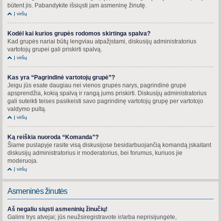
būtent jis. Pabandykite išsiųsti jam asmeninę žinutę.
Į viršų
Kodėl kai kurios grupės rodomos skirtinga spalva?
Kad grupės nariai būtų lengviau atpažįstami, diskusijų administratorius
vartotojų grupei gali priskirti spalvą.
Į viršų
Kas yra “Pagrindinė vartotojų grupė”?
Jeigu jūs esate daugiau nei vienos grupės narys, pagrindinė grupė
apsprendžia, kokią spalvą ir rangą jums priskirti. Diskusijų administratorius
gali suteikti teises pasikeisti savo pagrindinę vartotojų grupę per vartotojo
valdymo pultą.
Į viršų
Ką reiškia nuoroda “Komanda”?
Šiame puslapyje rasite visą diskusijose besidarbuojančią komandą įskaitant
diskusijų administratorius ir moderatorius, bei forumus, kuriuos jie
moderuoja.
Į viršų
Asmeninės žinutės
Aš negaliu siųsti asmeninių žinučių!
Galimi trys atvejai; jūs neužsiregistravote ir/arba neprisijungėte,