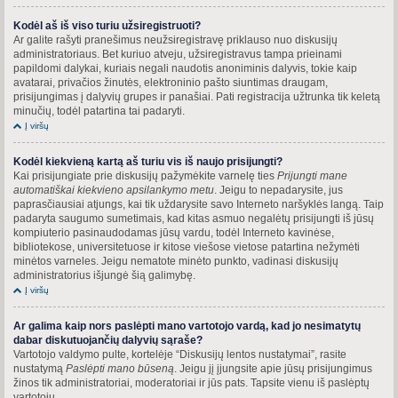
Kodėl aš iš viso turiu užsiregistruoti?
Ar galite rašyti pranešimus neužsiregistravę priklauso nuo diskusijų
administratoriaus. Bet kuriuo atveju, užsiregistravus tampa prieinami
papildomi dalykai, kuriais negali naudotis anoniminis dalyvis, tokie kaip
avatarai, privačios žinutės, elektroninio pašto siuntimas draugam,
prisijungimas į dalyvių grupes ir panašiai. Pati registracija užtrunka tik keletą
minučių, todėl patartina tai padaryti.
Į viršų
Kodėl kiekvieną kartą aš turiu vis iš naujo prisijungti?
Kai prisijungiate prie diskusijų pažymėkite varnelę ties
Prijungti mane
automatiškai kiekvieno apsilankymo metu
. Jeigu to nepadarysite, jus
paprasčiausiai atjungs, kai tik uždarysite savo Interneto naršyklės langą. Taip
padaryta saugumo sumetimais, kad kitas asmuo negalėtų prisijungti iš jūsų
kompiuterio pasinaudodamas jūsų vardu, todėl Interneto kavinėse,
bibliotekose, universitetuose ir kitose viešose vietose patartina nežymėti
minėtos varneles. Jeigu nematote minėto punkto, vadinasi diskusijų
administratorius išjungė šią galimybę.
Į viršų
Ar galima kaip nors paslėpti mano vartotojo vardą, kad jo nesimatytų
dabar diskutuojančių dalyvių sąraše?
Vartotojo valdymo pulte, kortelėje “Diskusijų lentos nustatymai”, rasite
nustatymą
Paslėpti mano būseną
. Jeigu jį įjungsite apie jūsų prisijungimus
žinos tik administratoriai, moderatoriai ir jūs pats. Tapsite vienu iš paslėptų
vartotojų.