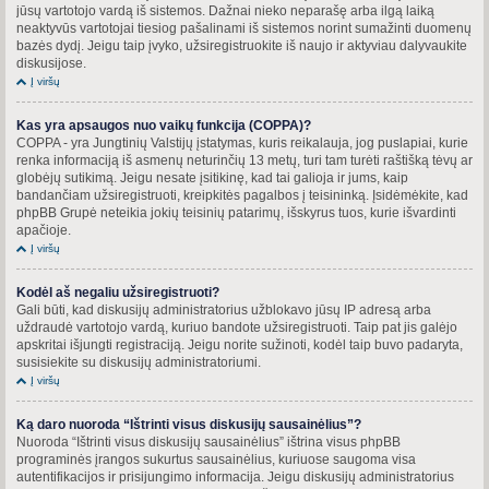
jūsų vartotojo vardą iš sistemos. Dažnai nieko neparašę arba ilgą laiką
neaktyvūs vartotojai tiesiog pašalinami iš sistemos norint sumažinti duomenų
bazės dydį. Jeigu taip įvyko, užsiregistruokite iš naujo ir aktyviau dalyvaukite
diskusijose.
Į viršų
Kas yra apsaugos nuo vaikų funkcija (COPPA)?
COPPA - yra Jungtinių Valstijų įstatymas, kuris reikalauja, jog puslapiai, kurie
renka informaciją iš asmenų neturinčių 13 metų, turi tam turėti raštišką tėvų ar
globėjų sutikimą. Jeigu nesate įsitikinę, kad tai galioja ir jums, kaip
bandančiam užsiregistruoti, kreipkitės pagalbos į teisininką. Įsidėmėkite, kad
phpBB Grupė neteikia jokių teisinių patarimų, išskyrus tuos, kurie išvardinti
apačioje.
Į viršų
Kodėl aš negaliu užsiregistruoti?
Gali būti, kad diskusijų administratorius užblokavo jūsų IP adresą arba
uždraudė vartotojo vardą, kuriuo bandote užsiregistruoti. Taip pat jis galėjo
apskritai išjungti registraciją. Jeigu norite sužinoti, kodėl taip buvo padaryta,
susisiekite su diskusijų administratoriumi.
Į viršų
Ką daro nuoroda “Ištrinti visus diskusijų sausainėlius”?
Nuoroda “Ištrinti visus diskusijų sausainėlius” ištrina visus phpBB
programinės įrangos sukurtus sausainėlius, kuriuose saugoma visa
autentifikacijos ir prisijungimo informacija. Jeigu diskusijų administratorius