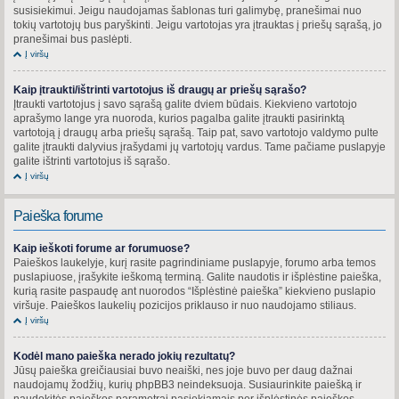
susisiekimui. Jeigu naudojamas šablonas turi galimybę, pranešimai nuo
tokių vartotojų bus paryškinti. Jeigu vartotojas yra įtrauktas į priešų sąrašą, jo
pranešimai bus paslėpti.
Į viršų
Kaip įtraukti/ištrinti vartotojus iš draugų ar priešų sąrašo?
Įtraukti vartotojus į savo sąrašą galite dviem būdais. Kiekvieno vartotojo
aprašymo lange yra nuoroda, kurios pagalba galite įtraukti pasirinktą
vartotoją į draugų arba priešų sąrašą. Taip pat, savo vartotojo valdymo pulte
galite įtraukti dalyvius įrašydami jų vartotojų vardus. Tame pačiame puslapyje
galite ištrinti vartotojus iš sąrašo.
Į viršų
Paieška forume
Kaip ieškoti forume ar forumuose?
Paieškos laukelyje, kurį rasite pagrindiniame puslapyje, forumo arba temos
puslapiuose, įrašykite ieškomą terminą. Galite naudotis ir išplėstine paieška,
kurią rasite paspaudę ant nuorodos “Išplėstinė paieška” kiekvieno puslapio
viršuje. Paieškos laukelių pozicijos priklauso ir nuo naudojamo stiliaus.
Į viršų
Kodėl mano paieška nerado jokių rezultatų?
Jūsų paieška greičiausiai buvo neaiški, nes joje buvo per daug dažnai
naudojamų žodžių, kurių phpBB3 neindeksuoja. Susiaurinkite paiešką ir
naudokitės paieškos parametrai pasiekiamais per išplėstinės paieškos