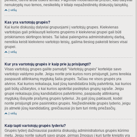
nenukryptų nuo temos, nesikeiktų ir kitaip nepažeidinėtų diskusijų taisyklių.
Į viršų
Kas yra vartotojų grupės?
Kai kurie diskusijų dalyviai grupuojami į vartotojų grupes. Kiekvienas
vartotojas gali priklausyti kelioms grupėms ir kiekvienai grupei gali būti
priskiriamos skirtingos teisės. Tai labai palengvina administratorių darbą,
nereikia keisti kiekvieno vartotojo teisių, galima tiesiog pakeisti teises visai
grupei.
Į viršų
Kur yra vartotojų grupės ir kaip prie jų prisijungti?
Visas vartotojų grupes galite pamatyti “Vartotojų grupės” kortelėje savo
vartotojo valdymo pulte. Jeigu norite prie kurios nors prisijungti, jums tereikia
paspausti atitinkamą mygtuką šalia grupės. Tačiau ne visos grupės yra
atviros. Kai kurios reikalauja, kad jūsų kandidatūra būtų patvirtinta, kai kurios
gali būtų uždarytos, o kai kurios apskritai paslėptus grupių sąraše. Jeigu
grupė reikalauja jūsų kandidatūros patvirtinimo, paspaudę atitinkamą
mygtuką išsiųsite prašymą grupės lyderiui. Jis gali jūsų paklausti, kodėl
norite prisijungti prie pasirinktos grupės. Neįžeidinėkite grupės lyderio, jeigu
jis atmetė jūsų kandidatūrą; greičiausiai jis tam turi rimtų priežasčių.
Į viršų
Kaip tapti vartotojų grupės lyderiu?
Grupės lyderį dažniausiai paskiria diskusijų administratorius grupės kūrimo
metu. Jeigu norite sukurti savo grupę, pirmas žmogus į kurį turite kreiptis yra