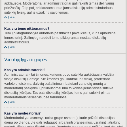
apklausoje. Moderatoriai ar administratoriai gali rakinti temas dėl įvairių
priežasčių. Taip pat, priklausomai nuo jums diskusijų administratoriaus
suteiktų teisių, galite užrakinti savo temas.
Į viršų
Kas yra temų piktogramos?
Temų piktogramos yra autoriaus pasirinktas paveikslėlis, kuris apibūdina
temos turinį. Galimybę naudoti temų piktogramas nustato diskusijų
administratorius.
Į viršų
Vartotojų lygiai ir grupės
Kas yra administratoriai?
Administratoriai - tai žmonės, kuriems buvo suteikta aukščiausia valdžia
visoje diskusijų lentoje. Šie žmonės gali kontroliuoti viską, pradedant
vartotojų teisėmis, dalyvių pašalinimu ir baigiant vartotojų grupių ar
moderatorių paskyrimu, priklausomai nuo to kokias jiems teises suteikė
diskusijų įkūrėjas. Tas pats diskusijų įkūrėjas jiems gali suteikti pilnas
moderatoriaus teises visuose forumuose.
Į viršų
Kas yra moderatoriai?
Moderatoriai yra asmenys (arba grupė asmenų), kurie prižiūri diskusijas
diena po dienos. Jie gali redaguoti arba trinti pranešimus, užrakinti, atrakinti,
perkelti, ištrinti arba išskirti temas. Pagrinde moderatoriai prižiūri, kad dalyviai