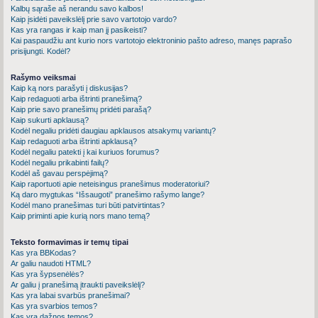
Kalbų sąraše aš nerandu savo kalbos!
Kaip įsidėti paveikslėlį prie savo vartotojo vardo?
Kas yra rangas ir kaip man jį pasikeisti?
Kai paspaudžiu ant kurio nors vartotojo elektroninio pašto adreso, manęs paprašo
prisijungti. Kodėl?
Rašymo veiksmai
Kaip ką nors parašyti į diskusijas?
Kaip redaguoti arba ištrinti pranešimą?
Kaip prie savo pranešimų pridėti parašą?
Kaip sukurti apklausą?
Kodėl negaliu pridėti daugiau apklausos atsakymų variantų?
Kaip redaguoti arba ištrinti apklausą?
Kodėl negaliu patekti į kai kuriuos forumus?
Kodėl negaliu prikabinti failų?
Kodėl aš gavau perspėjimą?
Kaip raportuoti apie neteisingus pranešimus moderatoriui?
Ką daro mygtukas “Išsaugoti” pranešimo rašymo lange?
Kodėl mano pranešimas turi būti patvirtintas?
Kaip priminti apie kurią nors mano temą?
Teksto formavimas ir temų tipai
Kas yra BBKodas?
Ar galiu naudoti HTML?
Kas yra šypsenėlės?
Ar galiu į pranešimą įtraukti paveikslėlį?
Kas yra labai svarbūs pranešimai?
Kas yra svarbios temos?
Kas yra dažnos temos?