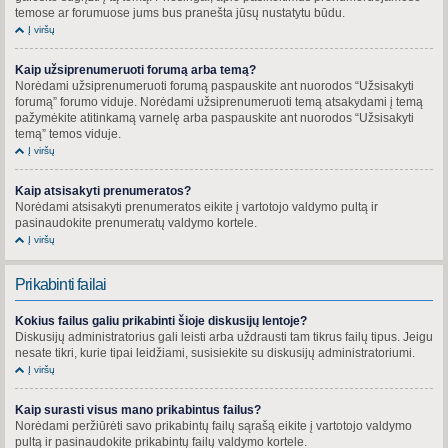
temose ar forumuose jums bus pranešta jūsų nustatytu būdu.
Į viršų
Kaip užsiprenumeruoti forumą arba temą?
Norėdami užsiprenumeruoti forumą paspauskite ant nuorodos “Užsisakyti
forumą” forumo viduje. Norėdami užsiprenumeruoti temą atsakydami į temą
pažymėkite atitinkamą varnelę arba paspauskite ant nuorodos “Užsisakyti
temą” temos viduje.
Į viršų
Kaip atsisakyti prenumeratos?
Norėdami atsisakyti prenumeratos eikite į vartotojo valdymo pultą ir
pasinaudokite prenumeratų valdymo kortele.
Į viršų
Prikabinti failai
Kokius failus galiu prikabinti šioje diskusijų lentoje?
Diskusijų administratorius gali leisti arba uždrausti tam tikrus failų tipus. Jeigu
nesate tikri, kurie tipai leidžiami, susisiekite su diskusijų administratoriumi.
Į viršų
Kaip surasti visus mano prikabintus failus?
Norėdami peržiūrėti savo prikabintų failų sąrašą eikite į vartotojo valdymo
pultą ir pasinaudokite prikabintų failų valdymo kortele.