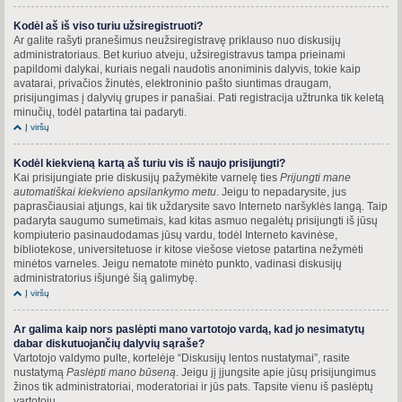
Kodėl aš iš viso turiu užsiregistruoti?
Ar galite rašyti pranešimus neužsiregistravę priklauso nuo diskusijų
administratoriaus. Bet kuriuo atveju, užsiregistravus tampa prieinami
papildomi dalykai, kuriais negali naudotis anoniminis dalyvis, tokie kaip
avatarai, privačios žinutės, elektroninio pašto siuntimas draugam,
prisijungimas į dalyvių grupes ir panašiai. Pati registracija užtrunka tik keletą
minučių, todėl patartina tai padaryti.
Į viršų
Kodėl kiekvieną kartą aš turiu vis iš naujo prisijungti?
Kai prisijungiate prie diskusijų pažymėkite varnelę ties
Prijungti mane
automatiškai kiekvieno apsilankymo metu
. Jeigu to nepadarysite, jus
paprasčiausiai atjungs, kai tik uždarysite savo Interneto naršyklės langą. Taip
padaryta saugumo sumetimais, kad kitas asmuo negalėtų prisijungti iš jūsų
kompiuterio pasinaudodamas jūsų vardu, todėl Interneto kavinėse,
bibliotekose, universitetuose ir kitose viešose vietose patartina nežymėti
minėtos varneles. Jeigu nematote minėto punkto, vadinasi diskusijų
administratorius išjungė šią galimybę.
Į viršų
Ar galima kaip nors paslėpti mano vartotojo vardą, kad jo nesimatytų
dabar diskutuojančių dalyvių sąraše?
Vartotojo valdymo pulte, kortelėje “Diskusijų lentos nustatymai”, rasite
nustatymą
Paslėpti mano būseną
. Jeigu jį įjungsite apie jūsų prisijungimus
žinos tik administratoriai, moderatoriai ir jūs pats. Tapsite vienu iš paslėptų
vartotojų.