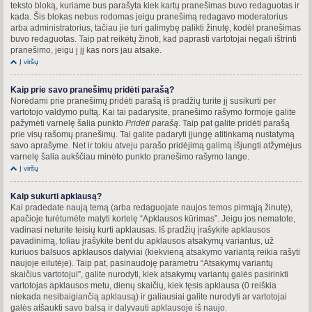
teksto bloką, kuriame bus parašyta kiek kartų pranešimas buvo redaguotas ir
kada. Šis blokas nebus rodomas jeigu pranešimą redagavo moderatorius
arba administratorius, tačiau jie turi galimybę palikti žinutę, kodėl pranešimas
buvo redaguotas. Taip pat reikėtų žinoti, kad paprasti vartotojai negali ištrinti
pranešimo, jeigu į jį kas nors jau atsakė.
Į viršų
Kaip prie savo pranešimų pridėti parašą?
Norėdami prie pranešimų pridėti parašą iš pradžių turite jį susikurti per
vartotojo valdymo pultą. Kai tai padarysite, pranešimo rašymo formoje galite
pažymėti varnelę šalia punkto
Pridėti parašą
. Taip pat galite pridėti parašą
prie visų rašomų pranešimų. Tai galite padaryti įjungę atitinkamą nustatymą
savo aprašyme. Net ir tokiu atveju parašo pridėjimą galimą išjungti atžymėjus
varnelę šalia aukščiau minėto punkto pranešimo rašymo lange.
Į viršų
Kaip sukurti apklausą?
Kai pradedate naują temą (arba redaguojate naujos temos pirmąją žinutę),
apačioje turėtumėte matyti kortelę “Apklausos kūrimas”. Jeigu jos nematote,
vadinasi neturite teisių kurti apklausas. Iš pradžių įrašykite apklausos
pavadinimą, toliau įrašykite bent du apklausos atsakymų variantus, už
kuriuos balsuos apklausos dalyviai (kiekvieną atsakymo variantą reikia rašyti
naujoje eilutėje). Taip pat, pasinaudoję parametru “Atsakymų variantų
skaičius vartotojui”, galite nurodyti, kiek atsakymų variantų galės pasirinkti
vartotojas apklausos metu, dienų skaičių, kiek tęsis apklausa (0 reiškia
niekada nesibaigiančią apklausą) ir galiausiai galite nurodyti ar vartotojai
galės atšaukti savo balsą ir dalyvauti apklausoje iš naujo.