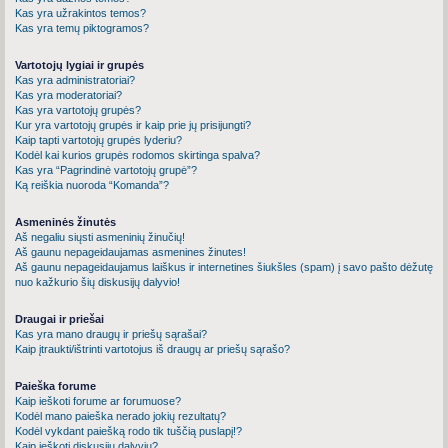
Kas yra užrakintos temos?
Kas yra temų piktogramos?
Vartotojų lygiai ir grupės
Kas yra administratoriai?
Kas yra moderatoriai?
Kas yra vartotojų grupės?
Kur yra vartotojų grupės ir kaip prie jų prisijungti?
Kaip tapti vartotojų grupės lyderiu?
Kodėl kai kurios grupės rodomos skirtinga spalva?
Kas yra “Pagrindinė vartotojų grupė”?
Ką reiškia nuoroda “Komanda”?
Asmeninės žinutės
Aš negaliu siųsti asmeninių žinučių!
Aš gaunu nepageidaujamas asmenines žinutes!
Aš gaunu nepageidaujamus laiškus ir internetines šiukšles (spam) į savo pašto dėžutę
nuo kažkurio šių diskusijų dalyvio!
Draugai ir priešai
Kas yra mano draugų ir priešų sąrašai?
Kaip įtraukti/ištrinti vartotojus iš draugų ar priešų sąrašo?
Paieška forume
Kaip ieškoti forume ar forumuose?
Kodėl mano paieška nerado jokių rezultatų?
Kodėl vykdant paiešką rodo tik tuščią puslapį!?
Kaip ieškoti diskusijų dalyvių?