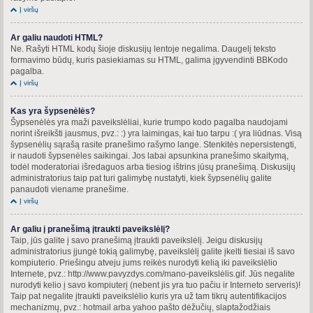
Į viršų
Ar galiu naudoti HTML?
Ne. Rašyti HTML kodų šioje diskusijų lentoje negalima. Daugelį teksto
formavimo būdų, kuris pasiekiamas su HTML, galima įgyvendinti BBKodo
pagalba.
Į viršų
Kas yra šypsenėlės?
Šypsenėlės yra maži paveikslėliai, kurie trumpo kodo pagalba naudojami
norint išreikšti jausmus, pvz.: :) yra laimingas, kai tuo tarpu :( yra liūdnas. Visą
šypsenėlių sąrašą rasite pranešimo rašymo lange. Stenkitės nepersistengti,
ir naudoti šypsenėles saikingai. Jos labai apsunkina pranešimo skaitymą,
todėl moderatoriai išredaguos arba tiesiog ištrins jūsų pranešimą. Diskusijų
administratorius taip pat turi galimybę nustatyti, kiek šypsenėlių galite
panaudoti viename pranešime.
Į viršų
Ar galiu į pranešimą įtraukti paveikslėlį?
Taip, jūs galite į savo pranešimą įtraukti paveikslėlį. Jeigu diskusijų
administratorius įjungė tokią galimybę, paveikslėlį galite įkelti tiesiai iš savo
kompiuterio. Priešingu atveju jums reikės nurodyti kelią iki paveikslėlio
Internete, pvz.: http://www.pavyzdys.com/mano-paveikslėlis.gif. Jūs negalite
nurodyti kelio į savo kompiuterį (nebent jis yra tuo pačiu ir Interneto serveris)!
Taip pat negalite įtraukti paveikslėlio kuris yra už tam tikrų autentifikacijos
mechanizmų, pvz.: hotmail arba yahoo pašto dėžučių, slaptažodžiais