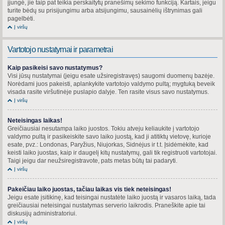
įjungė, jie taip pat teikia perskaitytų pranešimų sekimo funkciją. Kartais, jeigu
turite bėdų su prisijungimu arba atsijungimu, sausainėlių ištrynimas gali
pagelbėti.
Į viršų
Vartotojo nustatymai ir parametrai
Kaip pasikeisi savo nustatymus?
Visi jūsų nustatymai (jeigu esate užsiregistravęs) saugomi duomenų bazėje.
Norėdami juos pakeisti, aplankykite vartotojo valdymo pultą; mygtuką beveik
visada rasite viršutinėje puslapio dalyje. Ten rasite visus savo nustatymus.
Į viršų
Neteisingas laikas!
Greičiausiai nesutampa laiko juostos. Tokiu atveju keliaukite į vartotojo
valdymo pultą ir pasikeiskite savo laiko juostą, kad ji atitiktų vietovę, kurioje
esate, pvz.: Londonas, Paryžius, Niujorkas, Sidnėjus ir t.t. Įsidėmėkite, kad
keisti laiko juostas, kaip ir daugelį kitų nustatymų, gali tik registruoti vartotojai.
Taigi jeigu dar neužsiregistravote, pats metas būtų tai padaryti.
Į viršų
Pakeičiau laiko juostas, tačiau laikas vis tiek neteisingas!
Jeigu esate įsitikinę, kad teisingai nustatėte laiko juostą ir vasaros laiką, tada
greičiausiai neteisingai nustatymas serverio laikrodis. Praneškite apie tai
diskusijų administratoriui.
Į viršų