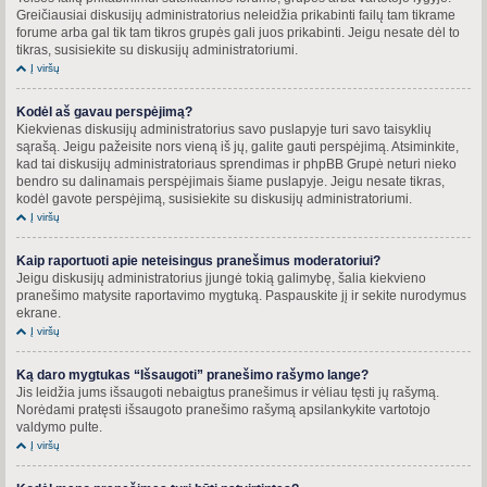
Greičiausiai diskusijų administratorius neleidžia prikabinti failų tam tikrame
forume arba gal tik tam tikros grupės gali juos prikabinti. Jeigu nesate dėl to
tikras, susisiekite su diskusijų administratoriumi.
Į viršų
Kodėl aš gavau perspėjimą?
Kiekvienas diskusijų administratorius savo puslapyje turi savo taisyklių
sąrašą. Jeigu pažeisite nors vieną iš jų, galite gauti perspėjimą. Atsiminkite,
kad tai diskusijų administratoriaus sprendimas ir phpBB Grupė neturi nieko
bendro su dalinamais perspėjimais šiame puslapyje. Jeigu nesate tikras,
kodėl gavote perspėjimą, susisiekite su diskusijų administratoriumi.
Į viršų
Kaip raportuoti apie neteisingus pranešimus moderatoriui?
Jeigu diskusijų administratorius įjungė tokią galimybę, šalia kiekvieno
pranešimo matysite raportavimo mygtuką. Paspauskite jį ir sekite nurodymus
ekrane.
Į viršų
Ką daro mygtukas “Išsaugoti” pranešimo rašymo lange?
Jis leidžia jums išsaugoti nebaigtus pranešimus ir vėliau tęsti jų rašymą.
Norėdami pratęsti išsaugoto pranešimo rašymą apsilankykite vartotojo
valdymo pulte.
Į viršų