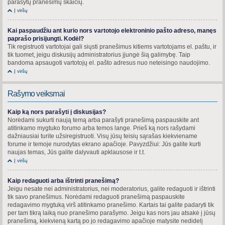
parašytų pranešimų skaičių.
Į viršų
Kai paspaudžiu ant kurio nors vartotojo elektroninio pašto adreso, manęs
paprašo prisijungti. Kodėl?
Tik registruoti vartotojai gali siųsti pranešimus kitiems vartotojams el. paštu, ir
tik tuomet, jeigu diskusijų administratorius įjungė šią galimybę. Taip
bandoma apsaugoti vartotojų el. pašto adresus nuo neteisingo naudojimo.
Į viršų
Rašymo veiksmai
Kaip ką nors parašyti į diskusijas?
Norėdami sukurti naują temą arba parašyti pranešimą paspauskite ant
atitinkamo mygtuko forumo arba temos lange. Prieš ką nors rašydami
dažniausiai turite užsiregistruoti. Visų jūsų teisių sąrašas kiekviename
forume ir temoje nurodytas ekrano apačioje. Pavyzdžiui: Jūs galite kurti
naujas temas, Jūs galite dalyvauti apklausose ir t.t.
Į viršų
Kaip redaguoti arba ištrinti pranešimą?
Jeigu nesate nei administratorius, nei moderatorius, galite redaguoti ir ištrinti
tik savo pranešimus. Norėdami redaguoti pranešimą paspauskite
redagavimo mygtuką virš atitinkamo pranešimo. Kartais tai galite padaryti tik
per tam tikrą laiką nuo pranešimo parašymo. Jeigu kas nors jau atsakė į jūsų
pranešimą, kiekvieną kartą po jo redagavimo apačioje matysite nedidelį