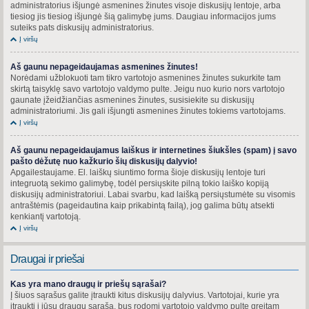
administratorius išjungė asmenines žinutes visoje diskusijų lentoje, arba
tiesiog jis tiesiog išjungė šią galimybę jums. Daugiau informacijos jums
suteiks pats diskusijų administratorius.
Į viršų
Aš gaunu nepageidaujamas asmenines žinutes!
Norėdami užblokuoti tam tikro vartotojo asmenines žinutes sukurkite tam
skirtą taisyklę savo vartotojo valdymo pulte. Jeigu nuo kurio nors vartotojo
gaunate įžeidžiančias asmenines žinutes, susisiekite su diskusijų
administratoriumi. Jis gali išjungti asmenines žinutes tokiems vartotojams.
Į viršų
Aš gaunu nepageidaujamus laiškus ir internetines šiukšles (spam) į savo
pašto dėžutę nuo kažkurio šių diskusijų dalyvio!
Apgailestaujame. El. laiškų siuntimo forma šioje diskusijų lentoje turi
integruotą sekimo galimybę, todėl persiųskite pilną tokio laiško kopiją
diskusijų administratoriui. Labai svarbu, kad laišką persiųstumėte su visomis
antraštėmis (pageidautina kaip prikabintą failą), jog galima būtų atsekti
kenkiantį vartotoją.
Į viršų
Draugai ir priešai
Kas yra mano draugų ir priešų sąrašai?
Į šiuos sąrašus galite įtraukti kitus diskusijų dalyvius. Vartotojai, kurie yra
įtraukti į jūsų draugų sąrašą, bus rodomi vartotojo valdymo pulte greitam