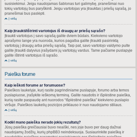
susisiekimui. Jeigu naudojamas šablonas turi galimybę, pranešimai nuo
tokių vartotojų bus paryškinti. Jeigu vartotojas yra įtrauktas į priešų sąrašą, jo
pranešimai bus paslėpti.
Į viršų
Kaip įtraukti/ištrinti vartotojus iš draugų ar priešų sąrašo?
Įtraukti vartotojus į savo sąrašą galite dviem būdais. Kiekvieno vartotojo
aprašymo lange yra nuoroda, kurios pagalba galite įtraukti pasirinktą
vartotoją į draugų arba priešų sąrašą. Taip pat, savo vartotojo valdymo pulte
galite įtraukti dalyvius įrašydami jų vartotojų vardus. Tame pačiame puslapyje
galite ištrinti vartotojus iš sąrašo.
Į viršų
Paieška forume
Kaip ieškoti forume ar forumuose?
Paieškos laukelyje, kurį rasite pagrindiniame puslapyje, forumo arba temos
puslapiuose, įrašykite ieškomą terminą. Galite naudotis ir išplėstine paieška,
kurią rasite paspaudę ant nuorodos “Išplėstinė paieška” kiekvieno puslapio
viršuje. Paieškos laukelių pozicijos priklauso ir nuo naudojamo stiliaus.
Į viršų
Kodėl mano paieška nerado jokių rezultatų?
Jūsų paieška greičiausiai buvo neaiški, nes joje buvo per daug dažnai
naudojamų žodžių, kurių phpBB3 neindeksuoja. Susiaurinkite paiešką ir
naudokitės paieškos parametrai pasiekiamais per išplėstinės paieškos