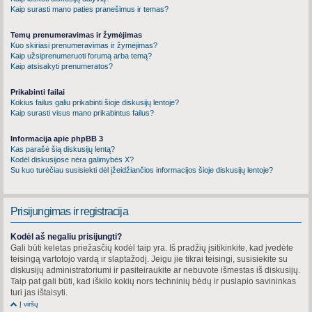
Kaip surasti mano paties pranešimus ir temas?
Temų prenumeravimas ir žymėjimas
Kuo skiriasi prenumeravimas ir žymėjimas?
Kaip užsiprenumeruoti forumą arba temą?
Kaip atsisakyti prenumeratos?
Prikabinti failai
Kokius failus galiu prikabinti šioje diskusijų lentoje?
Kaip surasti visus mano prikabintus failus?
Informacija apie phpBB 3
Kas parašė šią diskusijų lentą?
Kodėl diskusijose nėra galimybės X?
Su kuo turėčiau susisiekti dėl įžeidžiančios informacijos šioje diskusijų lentoje?
Prisijungimas ir registracija
Kodėl aš negaliu prisijungti?
Gali būti keletas priežasčių kodėl taip yra. Iš pradžių įsitikinkite, kad įvedėte
teisingą vartotojo vardą ir slaptažodį. Jeigu jie tikrai teisingi, susisiekite su
diskusijų administratoriumi ir pasiteiraukite ar nebuvote išmestas iš diskusijų.
Taip pat gali būti, kad iškilo kokių nors techninių bėdų ir puslapio savininkas
turi jas ištaisyti.
Į viršų