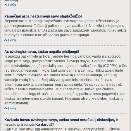
Į viršų
Pamečiau arba neatsimenu savo slaptažodžio!
Nepanikuokite! Kadangi slaptažodis sistemoje saugomas užkoduotas, jo
gauti neįmanoma. Tačiau jį galima lengvai pasikeisti. Nueikite į prisijungimo
langą ir paspauskite ant
Aš pamiršau savo slaptažodį
nuorodos. Toliau sekite
nurodymus ekrane ir ne už ilgo vėl galėsite prisijungti.
Į viršų
Aš užsiregistravau, tačiau negaliu prisijungti!
Iš pradžių patikrinkite ar tikrai įvedėte teisingą vartotojo vardą ir slaptažodį.
Jeigu jie teisingi, galėjo atsitikti vienas iš dviejų dalykų. Galbūt diskusijų
administratorius įjungė specialią apsaugos nuo vaikų funkciją (COPPA), o jūs
registruodamiesi pasirinkote, kad jums dar nėra 13 metų. Tokiu atveju turite
sekti nurodymus ekrane. Kai kurios diskusijų lentos reikalauja, kad jūsų
vartotojo vardą ir slaptažodį aktyvuotų administratorius arba jūs pats.
Informacija apie tai pateikiama registracijos metu. Ne už ilgo turite gauti el.
laišką ir sekti nurodymais jame. Jeigu negavote el. laiško, greičiausiai
nurodėte neteisingą el. pašto adresą arba jūsų pašto sistema pagalvojo, kad
laiškas yra internetinė šiukšlė (spam). Priešingu atveju kreipkitės į diskusijų
administratorių.
Į viršų
Kažkada buvau užsiregistravęs, tačiau senai nerašiau į diskusijas, ir
negaliu prisijungti. Ką daryti?!
Gali būti, kad diskusijų administratorius, dėl kokių nors priežasčių, ištrynė