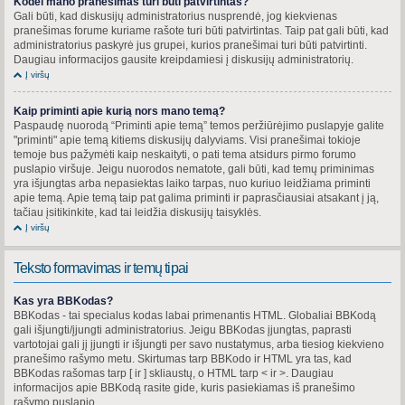
Kodėl mano pranešimas turi būti patvirtintas?
Gali būti, kad diskusijų administratorius nusprendė, jog kiekvienas
pranešimas forume kuriame rašote turi būti patvirtintas. Taip pat gali būti, kad
administratorius paskyrė jus grupei, kurios pranešimai turi būti patvirtinti.
Daugiau informacijos gausite kreipdamiesi į diskusijų administratorių.
Į viršų
Kaip priminti apie kurią nors mano temą?
Paspaudę nuorodą “Priminti apie temą” temos peržiūrėjimo puslapyje galite
"priminti" apie temą kitiems diskusijų dalyviams. Visi pranešimai tokioje
temoje bus pažymėti kaip neskaityti, o pati tema atsidurs pirmo forumo
puslapio viršuje. Jeigu nuorodos nematote, gali būti, kad temų priminimas
yra išjungtas arba nepasiektas laiko tarpas, nuo kuriuo leidžiama priminti
apie temą. Apie temą taip pat galima priminti ir paprasčiausiai atsakant į ją,
tačiau įsitikinkite, kad tai leidžia diskusijų taisyklės.
Į viršų
Teksto formavimas ir temų tipai
Kas yra BBKodas?
BBKodas - tai specialus kodas labai primenantis HTML. Globaliai BBKodą
gali išjungti/įjungti administratorius. Jeigu BBKodas įjungtas, paprasti
vartotojai gali jį įjungti ir išjungti per savo nustatymus, arba tiesiog kiekvieno
pranešimo rašymo metu. Skirtumas tarp BBKodo ir HTML yra tas, kad
BBKodas rašomas tarp [ ir ] skliaustų, o HTML tarp < ir >. Daugiau
informacijos apie BBKodą rasite gide, kuris pasiekiamas iš pranešimo
rašymo puslapio.