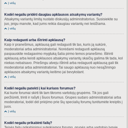
Į viršų
Kodėl negaliu pridėti daugiau apklausos atsakymų variantų?
Atsakymų variantų limitą nustato diskusijų administratorius. Susisiekite su
juo, jeigu manote, kad jums reikia daugiau variantų nei leidžiama.
Į viršų
Kaip redaguoti arba ištrinti apklausą?
Kaip ir pranešimus, apklausą gali redaguoti tik tas, kuris ją sukūrė,
moderatoriai arba administratoriai. Norėdami redaguoti apklausą
paspauskite redagavimo mygtuką šalia pirmo temos pranešimo. Ištrinti
apklausą arba keisti apklausos atsakymų variantų skaičių galima tik tada, kol
niekas nebalsavo. Priešingu atveju ištrinti arba redaguoti apklausą gali tik
moderatoriai arba administratoriai. Tai saugo apklausą nuo nesąžiningo
apklausos atsakymų variantų keitimo jai bevykstant.
Į viršų
Kodėl negaliu patekti į kai kuriuos forumus?
Kai kurie forumai skirti tik tam tikroms vartotojų grupėms. Tik jos gali
peržiūrėti, trinti ir rašyti į šiuos forumus. Grupes sudaro administratoriai arba
moderatoriai, todėl dėl priėjimo prie šių specialių forumų turėtumėte kreiptis į
juos.
Į viršų
Kodėl negaliu prikabinti failų?
Teisės failų prikabinimui suteikiamos forumo, grupės arba vartotojo lygyje.