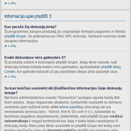
Į viršų
Informacija apie phpBB 3
Kas parašė šią diskusijų lentą?
Šį programinės įrangos produktą (jo originalioje formoje) pagamino ir išleido
phpBB Grupė
. Jis platinamas po GNU GPL licencija. Sekdami nuoroda rasite
daugiau informacijos.
Į viršų
Kodėl diskusijose nėra galimybės X?
Šį produktą sukūrė ir licencijavo phpBB Grupė. Jeigu tikrai manote, kad
diskusijų lentoje trūksta kokios nors galimybės, apsilankykite
phpBB Idėjų
Centre
, kur galėsite balsuoti už jau pasiūlytas idėjas arba pasiūlyti savo.
Į viršų
Su kuo turėčiau susisiekti dėl įžeidžiančios informacijos šioje diskusijų
lentoje?
Bet kuris administratorius esantis “Komandos” puslapio sąraše turėtų tikti
šiam dalykui. Jeigu negaunate atsakymo, turėtumėte susisiekti su domeno
savininku (jam sužinoti turite atlikti
whois paiešką
) arba jeigu tai yra
nemokamas servisas (pvz.: Yahoo!, free.fr, f2s.com ir t.t.), susisiekite su
techninės pagalbos departamentu. Įsidėmėkite, kad phpBB Grupė
visiškai
nekontroliuoja
ir negali kontroliuoti kur, kaip ir kokiu būdu naudojama ši
diskusijų lenta. Nėra jokio tikslo susisiekti su phpBB Grupe dėl kokių nors
teisinių priežasčių jeigu tai
tiesiogiai neliečia
phpBB.com puslapio arba