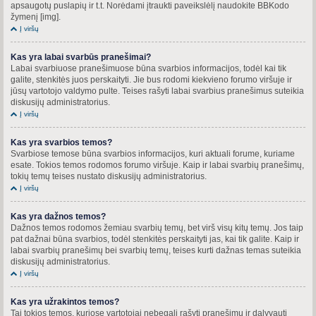
apsaugotų puslapių ir t.t. Norėdami įtraukti paveikslėlį naudokite BBKodo
žymenį [img].
Į viršų
Kas yra labai svarbūs pranešimai?
Labai svarbiuose pranešimuose būna svarbios informacijos, todėl kai tik
galite, stenkitės juos perskaityti. Jie bus rodomi kiekvieno forumo viršuje ir
jūsų vartotojo valdymo pulte. Teises rašyti labai svarbius pranešimus suteikia
diskusijų administratorius.
Į viršų
Kas yra svarbios temos?
Svarbiose temose būna svarbios informacijos, kuri aktuali forume, kuriame
esate. Tokios temos rodomos forumo viršuje. Kaip ir labai svarbių pranešimų,
tokių temų teises nustato diskusijų administratorius.
Į viršų
Kas yra dažnos temos?
Dažnos temos rodomos žemiau svarbių temų, bet virš visų kitų temų. Jos taip
pat dažnai būna svarbios, todėl stenkitės perskaityti jas, kai tik galite. Kaip ir
labai svarbių pranešimų bei svarbių temų, teises kurti dažnas temas suteikia
diskusijų administratorius.
Į viršų
Kas yra užrakintos temos?
Tai tokios temos, kuriose vartotojai nebegali rašyti pranešimų ir dalyvauti