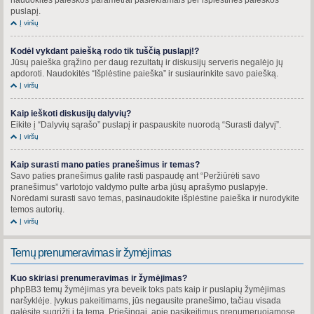
puslapį.
Į viršų
Kodėl vykdant paiešką rodo tik tuščią puslapį!?
Jūsų paieška grąžino per daug rezultatų ir diskusijų serveris negalėjo jų
apdoroti. Naudokitės “Išplėstine paieška” ir susiaurinkite savo paiešką.
Į viršų
Kaip ieškoti diskusijų dalyvių?
Eikite į “Dalyvių sąrašo” puslapį ir paspauskite nuorodą “Surasti dalyvį”.
Į viršų
Kaip surasti mano paties pranešimus ir temas?
Savo paties pranešimus galite rasti paspaudę ant “Peržiūrėti savo
pranešimus” vartotojo valdymo pulte arba jūsų aprašymo puslapyje.
Norėdami surasti savo temas, pasinaudokite išplėstine paieška ir nurodykite
temos autorių.
Į viršų
Temų prenumeravimas ir žymėjimas
Kuo skiriasi prenumeravimas ir žymėjimas?
phpBB3 temų žymėjimas yra beveik toks pats kaip ir puslapių žymėjimas
naršyklėje. Įvykus pakeitimams, jūs negausite pranešimo, tačiau visada
galėsite sugrįžti į tą temą. Priešingai, apie pasikeitimus prenumeruojamose