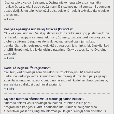
jūsų vartotojo vardą iš sistemos. Dažnai nieko neparašę arba ilgą laiką
neaktyvūs vartotojai tiesiog pašalinami iš sistemos norint sumažinti duomenų
bazės dydį. Jeigu taip įvyko, užsiregistruokite iš naujo ir aktyviau dalyvaukite
diskusijose.
Į viršų
Kas yra apsaugos nuo vaikų funkcija (COPPA)?
COPPA - yra Jungtinių Valstijų įstatymas, kuris reikalauja, jog puslapiai, kurie
renka informaciją iš asmenų neturinčių 13 metų, turi tam turėti raštišką tėvų ar
globėjų sutikimą. Jeigu nesate įsitikinę, kad tai galioja ir jums, kaip
bandančiam užsiregistruoti, kreipkitės pagalbos į teisininką. Įsidėmėkite, kad
phpBB Grupė neteikia jokių teisinių patarimų, išskyrus tuos, kurie išvardinti
apačioje.
Į viršų
Kodėl aš negaliu užsiregistruoti?
Gali būti, kad diskusijų administratorius užblokavo jūsų IP adresą arba
uždraudė vartotojo vardą, kuriuo bandote užsiregistruoti. Taip pat jis galėjo
apskritai išjungti registraciją. Jeigu norite sužinoti, kodėl taip buvo padaryta,
susisiekite su diskusijų administratoriumi.
Į viršų
Ką daro nuoroda “Ištrinti visus diskusijų sausainėlius”?
Nuoroda “Ištrinti visus diskusijų sausainėlius” ištrina visus phpBB
programinės įrangos sukurtus sausainėlius, kuriuose saugoma visa
autentifikacijos ir prisijungimo informacija. Jeigu diskusijų administratorius