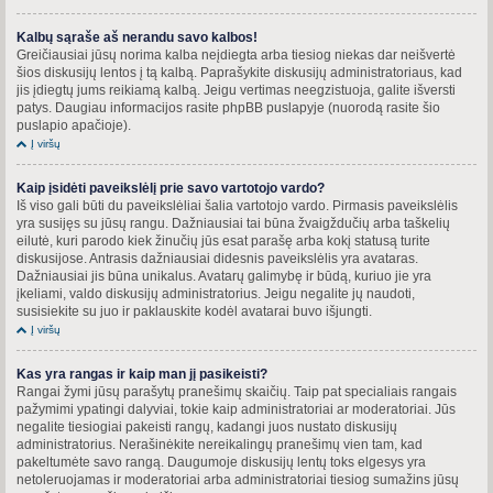
Kalbų sąraše aš nerandu savo kalbos!
Greičiausiai jūsų norima kalba neįdiegta arba tiesiog niekas dar neišvertė
šios diskusijų lentos į tą kalbą. Paprašykite diskusijų administratoriaus, kad
jis įdiegtų jums reikiamą kalbą. Jeigu vertimas neegzistuoja, galite išversti
patys. Daugiau informacijos rasite phpBB puslapyje (nuorodą rasite šio
puslapio apačioje).
Į viršų
Kaip įsidėti paveikslėlį prie savo vartotojo vardo?
Iš viso gali būti du paveikslėliai šalia vartotojo vardo. Pirmasis paveikslėlis
yra susijęs su jūsų rangu. Dažniausiai tai būna žvaigždučių arba taškelių
eilutė, kuri parodo kiek žinučių jūs esat parašę arba kokį statusą turite
diskusijose. Antrasis dažniausiai didesnis paveikslėlis yra avataras.
Dažniausiai jis būna unikalus. Avatarų galimybę ir būdą, kuriuo jie yra
įkeliami, valdo diskusijų administratorius. Jeigu negalite jų naudoti,
susisiekite su juo ir paklauskite kodėl avatarai buvo išjungti.
Į viršų
Kas yra rangas ir kaip man jį pasikeisti?
Rangai žymi jūsų parašytų pranešimų skaičių. Taip pat specialiais rangais
pažymimi ypatingi dalyviai, tokie kaip administratoriai ar moderatoriai. Jūs
negalite tiesiogiai pakeisti rangų, kadangi juos nustato diskusijų
administratorius. Nerašinėkite nereikalingų pranešimų vien tam, kad
pakeltumėte savo rangą. Daugumoje diskusijų lentų toks elgesys yra
netoleruojamas ir moderatoriai arba administratoriai tiesiog sumažins jūsų