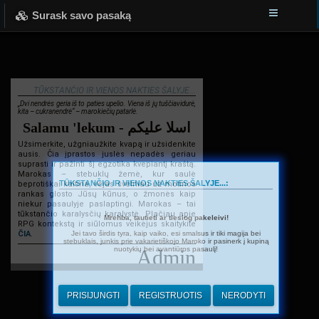
Surask savo pasaką
TŪKSTANČIO IR VIENOS NAKTIES ŠALYJE...
„Dvi nendrės geria iš to paties upelio. Viena iš jų tuščiavidurė,
kita – cukranendrė“ – marokiečių patarlė.
Salamu 'lekum - اسلا عليكم
Užsimerkite, užgniaužkite kvapą ir užsidenkite
ausis. Čia įprastos juslės nepadės geriau
suprasti ir pažinti šį egzotika kvepiantį kraštą.
Marokas – stebuklų žemė, kur saulė
TŪKSTANČIO IR VIENOS NAKTIES ŠALYJE...:
beprotiškai kaitina, vėjas švelniau už motinos
rankas glosto Jūsų kūnus, o žmonės kaip
niekur pasaulyje paslaptingi. Marokas – tai
tūkstančio karalysčių karalystė. Plačiau apie
Mrehba, tautieti ar tiesiog pakeleivi!
RPG kontekstą ir siūlomus veikėjus skaitykite
Jei tavo širdis tyra, kaip vaiko, esi smalsus ir tiki magija bei
ČIA
.
stebuklais, junkis prie vakarietiškojo Maroko ir pasinerk į kupiną
nuotykių bei avantiūros pasaulį!
Admin
PRISIJUNGTI
REGISTRUOTIS
NERODYTI