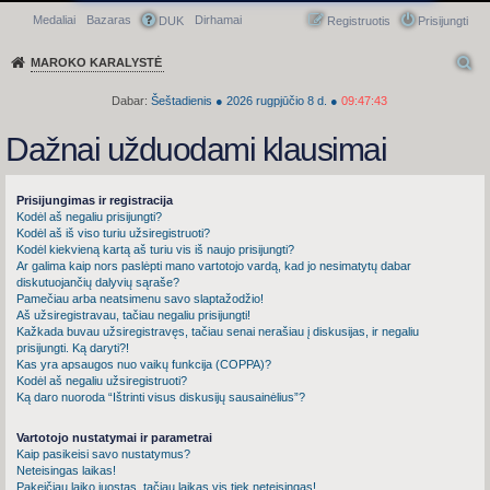
Medaliai
Bazaras
Dirhamai
Greitasis meniu
DUK
Registruotis
Prisijungti
MAROKO KARALYSTĖ
Dabar:
Šeštadienis
●
2026
rugpjūčio 8 d.
●
09:47:44
Dažnai užduodami klausimai
Prisijungimas ir registracija
Kodėl aš negaliu prisijungti?
Kodėl aš iš viso turiu užsiregistruoti?
Kodėl kiekvieną kartą aš turiu vis iš naujo prisijungti?
Ar galima kaip nors paslėpti mano vartotojo vardą, kad jo nesimatytų dabar
diskutuojančių dalyvių sąraše?
Pamečiau arba neatsimenu savo slaptažodžio!
Aš užsiregistravau, tačiau negaliu prisijungti!
Kažkada buvau užsiregistravęs, tačiau senai nerašiau į diskusijas, ir negaliu
prisijungti. Ką daryti?!
Kas yra apsaugos nuo vaikų funkcija (COPPA)?
Kodėl aš negaliu užsiregistruoti?
Ką daro nuoroda “Ištrinti visus diskusijų sausainėlius”?
Vartotojo nustatymai ir parametrai
Kaip pasikeisi savo nustatymus?
Neteisingas laikas!
Pakeičiau laiko juostas, tačiau laikas vis tiek neteisingas!