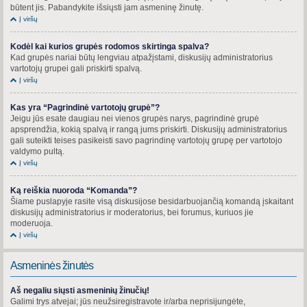
būtent jis. Pabandykite išsiųsti jam asmeninę žinutę.
Į viršų
Kodėl kai kurios grupės rodomos skirtinga spalva?
Kad grupės nariai būtų lengviau atpažįstami, diskusijų administratorius
vartotojų grupei gali priskirti spalvą.
Į viršų
Kas yra “Pagrindinė vartotojų grupė”?
Jeigu jūs esate daugiau nei vienos grupės narys, pagrindinė grupė
apsprendžia, kokią spalvą ir rangą jums priskirti. Diskusijų administratorius
gali suteikti teises pasikeisti savo pagrindinę vartotojų grupę per vartotojo
valdymo pultą.
Į viršų
Ką reiškia nuoroda “Komanda”?
Šiame puslapyje rasite visą diskusijose besidarbuojančią komandą įskaitant
diskusijų administratorius ir moderatorius, bei forumus, kuriuos jie
moderuoja.
Į viršų
Asmeninės žinutės
Aš negaliu siųsti asmeninių žinučių!
Galimi trys atvejai; jūs neužsiregistravote ir/arba neprisijungėte,