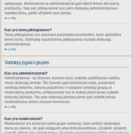
apklausoje. Moderatoriai ar administratoriai gali rakinti temas dėl įvairių
priežasčių. Taip pat, priklausomai nuo jums diskusijų administratoriaus
suteiktų teisių, galite užrakinti savo temas.
Į viršų
Kas yra temų piktogramos?
Temų piktogramos yra autoriaus pasirinktas paveikslėlis, kuris apibūdina
temos turinį. Galimybę naudoti temų piktogramas nustato diskusijų
administratorius.
Į viršų
Vartotojų lygiai ir grupės
Kas yra administratoriai?
Administratoriai - tai žmonės, kuriems buvo suteikta aukščiausia valdžia
visoje diskusijų lentoje. Šie žmonės gali kontroliuoti viską, pradedant
vartotojų teisėmis, dalyvių pašalinimu ir baigiant vartotojų grupių ar
moderatorių paskyrimu, priklausomai nuo to kokias jiems teises suteikė
diskusijų įkūrėjas. Tas pats diskusijų įkūrėjas jiems gali suteikti pilnas
moderatoriaus teises visuose forumuose.
Į viršų
Kas yra moderatoriai?
Moderatoriai yra asmenys (arba grupė asmenų), kurie prižiūri diskusijas
diena po dienos. Jie gali redaguoti arba trinti pranešimus, užrakinti, atrakinti,
perkelti, ištrinti arba išskirti temas. Pagrinde moderatoriai prižiūri, kad dalyviai