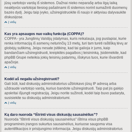
jūsų vartotojo vardą iš sistemos. Dažnai nieko neparašę arba ilgą laiką
neaktyvūs vartotojai tiesiog pašalinami iš sistemos norint sumažinti duomenų
bazės dydį. Jeigu taip įvyko, užsiregistruokite iš naujo ir aktyviau dalyvaukite
diskusijose.
Į viršų
Kas yra apsaugos nuo vaikų funkcija (COPPA)?
COPPA - yra Jungtinių Valstijų įstatymas, kuris reikalauja, jog puslapiai, kurie
renka informaciją iš asmenų neturinčių 13 metų, turi tam turėti raštišką tėvų ar
globėjų sutikimą. Jeigu nesate įsitikinę, kad tai galioja ir jums, kaip
bandančiam užsiregistruoti, kreipkitės pagalbos į teisininką. Įsidėmėkite, kad
phpBB Grupė neteikia jokių teisinių patarimų, išskyrus tuos, kurie išvardinti
apačioje.
Į viršų
Kodėl aš negaliu užsiregistruoti?
Gali būti, kad diskusijų administratorius užblokavo jūsų IP adresą arba
uždraudė vartotojo vardą, kuriuo bandote užsiregistruoti. Taip pat jis galėjo
apskritai išjungti registraciją. Jeigu norite sužinoti, kodėl taip buvo padaryta,
susisiekite su diskusijų administratoriumi.
Į viršų
Ką daro nuoroda “Ištrinti visus diskusijų sausainėlius”?
Nuoroda “Ištrinti visus diskusijų sausainėlius” ištrina visus phpBB
programinės įrangos sukurtus sausainėlius, kuriuose saugoma visa
autentifikacijos ir prisijungimo informacija. Jeigu diskusijų administratorius