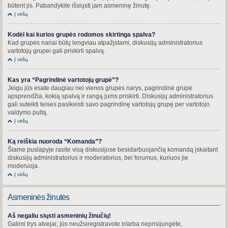
būtent jis. Pabandykite išsiųsti jam asmeninę žinutę.
Į viršų
Kodėl kai kurios grupės rodomos skirtinga spalva?
Kad grupės nariai būtų lengviau atpažįstami, diskusijų administratorius
vartotojų grupei gali priskirti spalvą.
Į viršų
Kas yra “Pagrindinė vartotojų grupė”?
Jeigu jūs esate daugiau nei vienos grupės narys, pagrindinė grupė
apsprendžia, kokią spalvą ir rangą jums priskirti. Diskusijų administratorius
gali suteikti teises pasikeisti savo pagrindinę vartotojų grupę per vartotojo
valdymo pultą.
Į viršų
Ką reiškia nuoroda “Komanda”?
Šiame puslapyje rasite visą diskusijose besidarbuojančią komandą įskaitant
diskusijų administratorius ir moderatorius, bei forumus, kuriuos jie
moderuoja.
Į viršų
Asmeninės žinutės
Aš negaliu siųsti asmeninių žinučių!
Galimi trys atvejai; jūs neužsiregistravote ir/arba neprisijungėte,