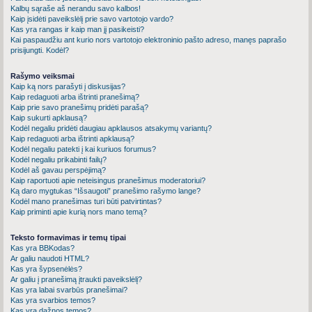
Kalbų sąraše aš nerandu savo kalbos!
Kaip įsidėti paveikslėlį prie savo vartotojo vardo?
Kas yra rangas ir kaip man jį pasikeisti?
Kai paspaudžiu ant kurio nors vartotojo elektroninio pašto adreso, manęs paprašo
prisijungti. Kodėl?
Rašymo veiksmai
Kaip ką nors parašyti į diskusijas?
Kaip redaguoti arba ištrinti pranešimą?
Kaip prie savo pranešimų pridėti parašą?
Kaip sukurti apklausą?
Kodėl negaliu pridėti daugiau apklausos atsakymų variantų?
Kaip redaguoti arba ištrinti apklausą?
Kodėl negaliu patekti į kai kuriuos forumus?
Kodėl negaliu prikabinti failų?
Kodėl aš gavau perspėjimą?
Kaip raportuoti apie neteisingus pranešimus moderatoriui?
Ką daro mygtukas “Išsaugoti” pranešimo rašymo lange?
Kodėl mano pranešimas turi būti patvirtintas?
Kaip priminti apie kurią nors mano temą?
Teksto formavimas ir temų tipai
Kas yra BBKodas?
Ar galiu naudoti HTML?
Kas yra šypsenėlės?
Ar galiu į pranešimą įtraukti paveikslėlį?
Kas yra labai svarbūs pranešimai?
Kas yra svarbios temos?
Kas yra dažnos temos?