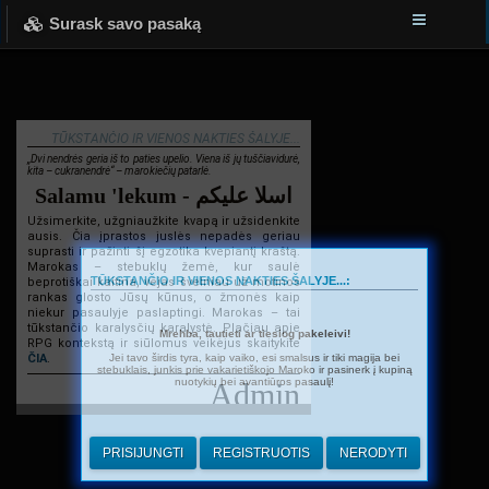
Surask savo pasaką
TŪKSTANČIO IR VIENOS NAKTIES ŠALYJE...
„Dvi nendrės geria iš to paties upelio. Viena iš jų tuščiavidurė,
kita – cukranendrė“ – marokiečių patarlė.
Salamu 'lekum - اسلا عليكم
Užsimerkite, užgniaužkite kvapą ir užsidenkite
ausis. Čia įprastos juslės nepadės geriau
suprasti ir pažinti šį egzotika kvepiantį kraštą.
Marokas – stebuklų žemė, kur saulė
TŪKSTANČIO IR VIENOS NAKTIES ŠALYJE...:
beprotiškai kaitina, vėjas švelniau už motinos
rankas glosto Jūsų kūnus, o žmonės kaip
niekur pasaulyje paslaptingi. Marokas – tai
tūkstančio karalysčių karalystė. Plačiau apie
Mrehba, tautieti ar tiesiog pakeleivi!
RPG kontekstą ir siūlomus veikėjus skaitykite
Jei tavo širdis tyra, kaip vaiko, esi smalsus ir tiki magija bei
ČIA
.
stebuklais, junkis prie vakarietiškojo Maroko ir pasinerk į kupiną
nuotykių bei avantiūros pasaulį!
Admin
PRISIJUNGTI
REGISTRUOTIS
NERODYTI