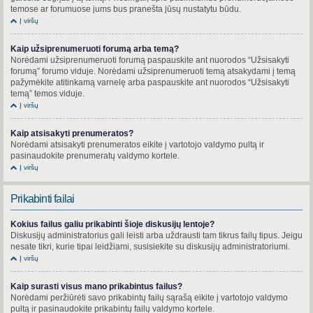
temose ar forumuose jums bus pranešta jūsų nustatytu būdu.
Į viršų
Kaip užsiprenumeruoti forumą arba temą?
Norėdami užsiprenumeruoti forumą paspauskite ant nuorodos “Užsisakyti
forumą” forumo viduje. Norėdami užsiprenumeruoti temą atsakydami į temą
pažymėkite atitinkamą varnelę arba paspauskite ant nuorodos “Užsisakyti
temą” temos viduje.
Į viršų
Kaip atsisakyti prenumeratos?
Norėdami atsisakyti prenumeratos eikite į vartotojo valdymo pultą ir
pasinaudokite prenumeratų valdymo kortele.
Į viršų
Prikabinti failai
Kokius failus galiu prikabinti šioje diskusijų lentoje?
Diskusijų administratorius gali leisti arba uždrausti tam tikrus failų tipus. Jeigu
nesate tikri, kurie tipai leidžiami, susisiekite su diskusijų administratoriumi.
Į viršų
Kaip surasti visus mano prikabintus failus?
Norėdami peržiūrėti savo prikabintų failų sąrašą eikite į vartotojo valdymo
pultą ir pasinaudokite prikabintų failų valdymo kortele.