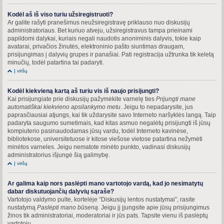
Kodėl aš iš viso turiu užsiregistruoti?
Ar galite rašyti pranešimus neužsiregistravę priklauso nuo diskusijų
administratoriaus. Bet kuriuo atveju, užsiregistravus tampa prieinami
papildomi dalykai, kuriais negali naudotis anoniminis dalyvis, tokie kaip
avatarai, privačios žinutės, elektroninio pašto siuntimas draugam,
prisijungimas į dalyvių grupes ir panašiai. Pati registracija užtrunka tik keletą
minučių, todėl patartina tai padaryti.
Į viršų
Kodėl kiekvieną kartą aš turiu vis iš naujo prisijungti?
Kai prisijungiate prie diskusijų pažymėkite varnelę ties
Prijungti mane
automatiškai kiekvieno apsilankymo metu
. Jeigu to nepadarysite, jus
paprasčiausiai atjungs, kai tik uždarysite savo Interneto naršyklės langą. Taip
padaryta saugumo sumetimais, kad kitas asmuo negalėtų prisijungti iš jūsų
kompiuterio pasinaudodamas jūsų vardu, todėl Interneto kavinėse,
bibliotekose, universitetuose ir kitose viešose vietose patartina nežymėti
minėtos varneles. Jeigu nematote minėto punkto, vadinasi diskusijų
administratorius išjungė šią galimybę.
Į viršų
Ar galima kaip nors paslėpti mano vartotojo vardą, kad jo nesimatytų
dabar diskutuojančių dalyvių sąraše?
Vartotojo valdymo pulte, kortelėje “Diskusijų lentos nustatymai”, rasite
nustatymą
Paslėpti mano būseną
. Jeigu jį įjungsite apie jūsų prisijungimus
žinos tik administratoriai, moderatoriai ir jūs pats. Tapsite vienu iš paslėptų
vartotojų.