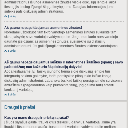
administratorius išjungė asmenines žinutes visoje diskusijų lentoje, arba
tiesiog jis tiesiog išjungė šią galimybę jums. Daugiau informacijos jums
suteiks pats diskusijų administratorius.
Į viršų
Aš gaunu nepageidaujamas asmenines žinutes!
Norėdami užblokuoti tam tikro vartotojo asmenines žinutes sukurkite tam
skirtą taisyklę savo vartotojo valdymo pulte. Jeigu nuo kurio nors vartotojo
gaunate įžeidžiančias asmenines žinutes, susisiekite su diskusijų
administratoriumi. Jis gali išjungti asmenines žinutes tokiems vartotojams.
Į viršų
Aš gaunu nepageidaujamus laiškus ir internetines šiukšles (spam) į savo
pašto dėžutę nuo kažkurio šių diskusijų dalyvio!
Apgailestaujame. El. laiškų siuntimo forma šioje diskusijų lentoje turi
integruotą sekimo galimybę, todėl persiųskite pilną tokio laiško kopiją
diskusijų administratoriui. Labai svarbu, kad laišką persiųstumėte su visomis
antraštėmis (pageidautina kaip prikabintą failą), jog galima būtų atsekti
kenkiantį vartotoją.
Į viršų
Draugai ir priešai
Kas yra mano draugų ir priešų sąrašai?
Į šiuos sąrašus galite įtraukti kitus diskusijų dalyvius. Vartotojai, kurie yra
įtraukti į jūsų draugų sąrašą, bus rodomi vartotojo valdymo pulte greitam