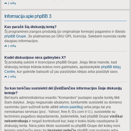
Į viršų
Informacija apie phpBB 3
Kas parašė šią diskusijų lentą?
Šį programinės įrangos produktą (jo originalioje formoje) pagamino ir išleido
phpBB Grupė
. Jis platinamas po GNU GPL licencija. Sekdami nuoroda rasite
daugiau informacijos.
Į viršų
Kodėl diskusijose nėra galimybės X?
Šį produktą sukūrė ir licencijavo phpBB Grupė. Jeigu tikrai manote, kad
diskusijų lentoje trūksta kokios nors galimybės, apsilankykite
phpBB Idėjų
Centre
, kur galėsite balsuoti už jau pasiūlytas idėjas arba pasiūlyti savo.
Į viršų
Su kuo turėčiau susisiekti dėl įžeidžiančios informacijos šioje diskusijų
lentoje?
Bet kuris administratorius esantis “Komandos” puslapio sąraše turėtų tikti
šiam dalykui. Jeigu negaunate atsakymo, turėtumėte susisiekti su domeno
savininku (jam sužinoti turite atlikti
whois paiešką
) arba jeigu tai yra
nemokamas servisas (pvz.: Yahoo!, free.fr, f2s.com ir t.t.), susisiekite su
techninės pagalbos departamentu. Įsidėmėkite, kad phpBB Grupė
visiškai
nekontroliuoja
ir negali kontroliuoti kur, kaip ir kokiu būdu naudojama ši
diskusijų lenta. Nėra jokio tikslo susisiekti su phpBB Grupe dėl kokių nors
teisinių priežasčių jeigu tai
tiesiogiai neliečia
phpBB.com puslapio arba