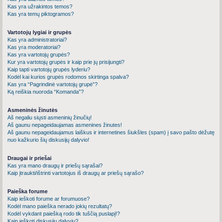
Kas yra užrakintos temos?
Kas yra temų piktogramos?
Vartotojų lygiai ir grupės
Kas yra administratoriai?
Kas yra moderatoriai?
Kas yra vartotojų grupės?
Kur yra vartotojų grupės ir kaip prie jų prisijungti?
Kaip tapti vartotojų grupės lyderiu?
Kodėl kai kurios grupės rodomos skirtinga spalva?
Kas yra “Pagrindinė vartotojų grupė”?
Ką reiškia nuoroda “Komanda”?
Asmeninės žinutės
Aš negaliu siųsti asmeninių žinučių!
Aš gaunu nepageidaujamas asmenines žinutes!
Aš gaunu nepageidaujamus laiškus ir internetines šiukšles (spam) į savo pašto dėžutę
nuo kažkurio šių diskusijų dalyvio!
Draugai ir priešai
Kas yra mano draugų ir priešų sąrašai?
Kaip įtraukti/ištrinti vartotojus iš draugų ar priešų sąrašo?
Paieška forume
Kaip ieškoti forume ar forumuose?
Kodėl mano paieška nerado jokių rezultatų?
Kodėl vykdant paiešką rodo tik tuščią puslapį!?
Kaip ieškoti diskusijų dalyvių?