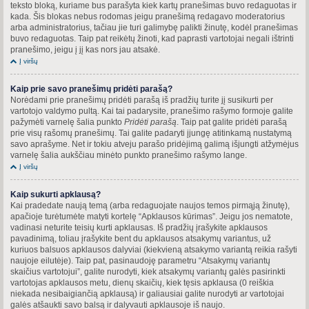
teksto bloką, kuriame bus parašyta kiek kartų pranešimas buvo redaguotas ir
kada. Šis blokas nebus rodomas jeigu pranešimą redagavo moderatorius
arba administratorius, tačiau jie turi galimybę palikti žinutę, kodėl pranešimas
buvo redaguotas. Taip pat reikėtų žinoti, kad paprasti vartotojai negali ištrinti
pranešimo, jeigu į jį kas nors jau atsakė.
Į viršų
Kaip prie savo pranešimų pridėti parašą?
Norėdami prie pranešimų pridėti parašą iš pradžių turite jį susikurti per
vartotojo valdymo pultą. Kai tai padarysite, pranešimo rašymo formoje galite
pažymėti varnelę šalia punkto
Pridėti parašą
. Taip pat galite pridėti parašą
prie visų rašomų pranešimų. Tai galite padaryti įjungę atitinkamą nustatymą
savo aprašyme. Net ir tokiu atveju parašo pridėjimą galimą išjungti atžymėjus
varnelę šalia aukščiau minėto punkto pranešimo rašymo lange.
Į viršų
Kaip sukurti apklausą?
Kai pradedate naują temą (arba redaguojate naujos temos pirmąją žinutę),
apačioje turėtumėte matyti kortelę “Apklausos kūrimas”. Jeigu jos nematote,
vadinasi neturite teisių kurti apklausas. Iš pradžių įrašykite apklausos
pavadinimą, toliau įrašykite bent du apklausos atsakymų variantus, už
kuriuos balsuos apklausos dalyviai (kiekvieną atsakymo variantą reikia rašyti
naujoje eilutėje). Taip pat, pasinaudoję parametru “Atsakymų variantų
skaičius vartotojui”, galite nurodyti, kiek atsakymų variantų galės pasirinkti
vartotojas apklausos metu, dienų skaičių, kiek tęsis apklausa (0 reiškia
niekada nesibaigiančią apklausą) ir galiausiai galite nurodyti ar vartotojai
galės atšaukti savo balsą ir dalyvauti apklausoje iš naujo.