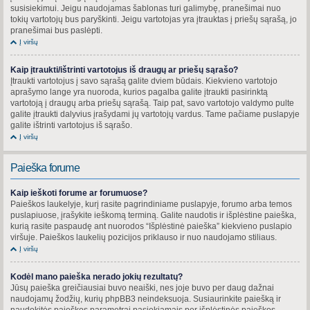
susisiekimui. Jeigu naudojamas šablonas turi galimybę, pranešimai nuo
tokių vartotojų bus paryškinti. Jeigu vartotojas yra įtrauktas į priešų sąrašą, jo
pranešimai bus paslėpti.
Į viršų
Kaip įtraukti/ištrinti vartotojus iš draugų ar priešų sąrašo?
Įtraukti vartotojus į savo sąrašą galite dviem būdais. Kiekvieno vartotojo
aprašymo lange yra nuoroda, kurios pagalba galite įtraukti pasirinktą
vartotoją į draugų arba priešų sąrašą. Taip pat, savo vartotojo valdymo pulte
galite įtraukti dalyvius įrašydami jų vartotojų vardus. Tame pačiame puslapyje
galite ištrinti vartotojus iš sąrašo.
Į viršų
Paieška forume
Kaip ieškoti forume ar forumuose?
Paieškos laukelyje, kurį rasite pagrindiniame puslapyje, forumo arba temos
puslapiuose, įrašykite ieškomą terminą. Galite naudotis ir išplėstine paieška,
kurią rasite paspaudę ant nuorodos “Išplėstinė paieška” kiekvieno puslapio
viršuje. Paieškos laukelių pozicijos priklauso ir nuo naudojamo stiliaus.
Į viršų
Kodėl mano paieška nerado jokių rezultatų?
Jūsų paieška greičiausiai buvo neaiški, nes joje buvo per daug dažnai
naudojamų žodžių, kurių phpBB3 neindeksuoja. Susiaurinkite paiešką ir
naudokitės paieškos parametrai pasiekiamais per išplėstinės paieškos