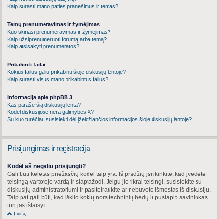
Kaip surasti mano paties pranešimus ir temas?
Temų prenumeravimas ir žymėjimas
Kuo skiriasi prenumeravimas ir žymėjimas?
Kaip užsiprenumeruoti forumą arba temą?
Kaip atsisakyti prenumeratos?
Prikabinti failai
Kokius failus galiu prikabinti šioje diskusijų lentoje?
Kaip surasti visus mano prikabintus failus?
Informacija apie phpBB 3
Kas parašė šią diskusijų lentą?
Kodėl diskusijose nėra galimybės X?
Su kuo turėčiau susisiekti dėl įžeidžiančios informacijos šioje diskusijų lentoje?
Prisijungimas ir registracija
Kodėl aš negaliu prisijungti?
Gali būti keletas priežasčių kodėl taip yra. Iš pradžių įsitikinkite, kad įvedėte
teisingą vartotojo vardą ir slaptažodį. Jeigu jie tikrai teisingi, susisiekite su
diskusijų administratoriumi ir pasiteiraukite ar nebuvote išmestas iš diskusijų.
Taip pat gali būti, kad iškilo kokių nors techninių bėdų ir puslapio savininkas
turi jas ištaisyti.
Į viršų