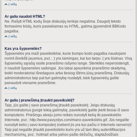
Į viršų
Ar galiu naudoti HTML?
Ne. Rašyti HTML kodų šioje diskusijų lentoje negalima. Daugelį teksto
formavimo būdų, kuris pasiekiamas su HTML, galima įgyvendinti BBKodo
pagalba.
Į viršų
Kas yra šypsenėlės?
Šypsenėlės yra maži paveikslėliai, kurie trumpo kodo pagalba naudojami
norint išreikšti jausmus, pvz.: :) yra laimingas, kai tuo tarpu :( yra liūdnas. Visą
šypsenėlių sąrašą rasite pranešimo rašymo lange. Stenkitės nepersistengti,
ir naudoti šypsenėles saikingai. Jos labai apsunkina pranešimo skaitymą,
todėl moderatoriai išredaguos arba tiesiog ištrins jūsų pranešimą. Diskusijų
administratorius taip pat turi galimybę nustatyti, kiek šypsenėlių galite
panaudoti viename pranešime.
Į viršų
Ar galiu į pranešimą įtraukti paveikslėlį?
Taip, jūs galite į savo pranešimą įtraukti paveikslėlį. Jeigu diskusijų
administratorius įjungė tokią galimybę, paveikslėlį galite įkelti tiesiai iš savo
kompiuterio. Priešingu atveju jums reikės nurodyti kelią iki paveikslėlio
Internete, pvz.: http://www.pavyzdys.com/mano-paveikslėlis.gif. Jūs negalite
nurodyti kelio į savo kompiuterį (nebent jis yra tuo pačiu ir Interneto serveris)!
Taip pat negalite įtraukti paveikslėlio kuris yra už tam tikrų autentifikacijos
mechanizmų, pvz.: hotmail arba yahoo pašto dėžučių, slaptažodžiais