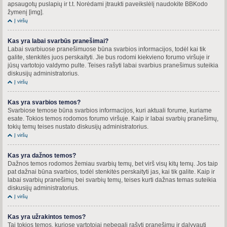
apsaugotų puslapių ir t.t. Norėdami įtraukti paveikslėlį naudokite BBKodo
žymenį [img].
Į viršų
Kas yra labai svarbūs pranešimai?
Labai svarbiuose pranešimuose būna svarbios informacijos, todėl kai tik
galite, stenkitės juos perskaityti. Jie bus rodomi kiekvieno forumo viršuje ir
jūsų vartotojo valdymo pulte. Teises rašyti labai svarbius pranešimus suteikia
diskusijų administratorius.
Į viršų
Kas yra svarbios temos?
Svarbiose temose būna svarbios informacijos, kuri aktuali forume, kuriame
esate. Tokios temos rodomos forumo viršuje. Kaip ir labai svarbių pranešimų,
tokių temų teises nustato diskusijų administratorius.
Į viršų
Kas yra dažnos temos?
Dažnos temos rodomos žemiau svarbių temų, bet virš visų kitų temų. Jos taip
pat dažnai būna svarbios, todėl stenkitės perskaityti jas, kai tik galite. Kaip ir
labai svarbių pranešimų bei svarbių temų, teises kurti dažnas temas suteikia
diskusijų administratorius.
Į viršų
Kas yra užrakintos temos?
Tai tokios temos, kuriose vartotojai nebegali rašyti pranešimų ir dalyvauti