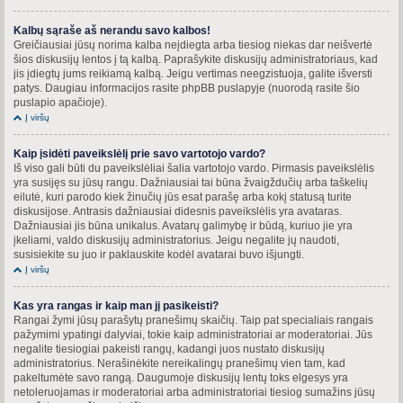
Kalbų sąraše aš nerandu savo kalbos!
Greičiausiai jūsų norima kalba neįdiegta arba tiesiog niekas dar neišvertė
šios diskusijų lentos į tą kalbą. Paprašykite diskusijų administratoriaus, kad
jis įdiegtų jums reikiamą kalbą. Jeigu vertimas neegzistuoja, galite išversti
patys. Daugiau informacijos rasite phpBB puslapyje (nuorodą rasite šio
puslapio apačioje).
Į viršų
Kaip įsidėti paveikslėlį prie savo vartotojo vardo?
Iš viso gali būti du paveikslėliai šalia vartotojo vardo. Pirmasis paveikslėlis
yra susijęs su jūsų rangu. Dažniausiai tai būna žvaigždučių arba taškelių
eilutė, kuri parodo kiek žinučių jūs esat parašę arba kokį statusą turite
diskusijose. Antrasis dažniausiai didesnis paveikslėlis yra avataras.
Dažniausiai jis būna unikalus. Avatarų galimybę ir būdą, kuriuo jie yra
įkeliami, valdo diskusijų administratorius. Jeigu negalite jų naudoti,
susisiekite su juo ir paklauskite kodėl avatarai buvo išjungti.
Į viršų
Kas yra rangas ir kaip man jį pasikeisti?
Rangai žymi jūsų parašytų pranešimų skaičių. Taip pat specialiais rangais
pažymimi ypatingi dalyviai, tokie kaip administratoriai ar moderatoriai. Jūs
negalite tiesiogiai pakeisti rangų, kadangi juos nustato diskusijų
administratorius. Nerašinėkite nereikalingų pranešimų vien tam, kad
pakeltumėte savo rangą. Daugumoje diskusijų lentų toks elgesys yra
netoleruojamas ir moderatoriai arba administratoriai tiesiog sumažins jūsų