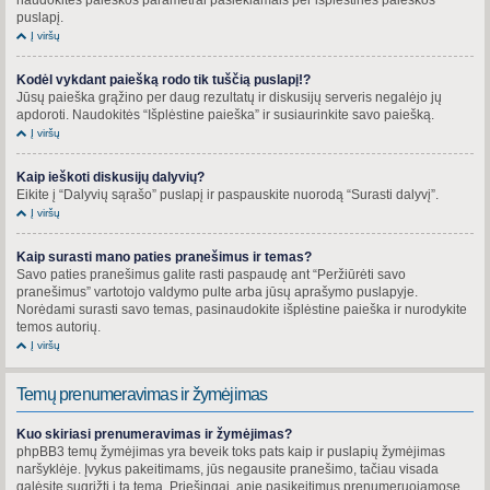
puslapį.
Į viršų
Kodėl vykdant paiešką rodo tik tuščią puslapį!?
Jūsų paieška grąžino per daug rezultatų ir diskusijų serveris negalėjo jų
apdoroti. Naudokitės “Išplėstine paieška” ir susiaurinkite savo paiešką.
Į viršų
Kaip ieškoti diskusijų dalyvių?
Eikite į “Dalyvių sąrašo” puslapį ir paspauskite nuorodą “Surasti dalyvį”.
Į viršų
Kaip surasti mano paties pranešimus ir temas?
Savo paties pranešimus galite rasti paspaudę ant “Peržiūrėti savo
pranešimus” vartotojo valdymo pulte arba jūsų aprašymo puslapyje.
Norėdami surasti savo temas, pasinaudokite išplėstine paieška ir nurodykite
temos autorių.
Į viršų
Temų prenumeravimas ir žymėjimas
Kuo skiriasi prenumeravimas ir žymėjimas?
phpBB3 temų žymėjimas yra beveik toks pats kaip ir puslapių žymėjimas
naršyklėje. Įvykus pakeitimams, jūs negausite pranešimo, tačiau visada
galėsite sugrįžti į tą temą. Priešingai, apie pasikeitimus prenumeruojamose