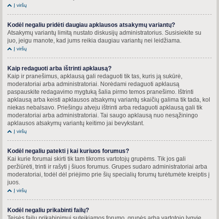
Į viršų
Kodėl negaliu pridėti daugiau apklausos atsakymų variantų?
Atsakymų variantų limitą nustato diskusijų administratorius. Susisiekite su
juo, jeigu manote, kad jums reikia daugiau variantų nei leidžiama.
Į viršų
Kaip redaguoti arba ištrinti apklausą?
Kaip ir pranešimus, apklausą gali redaguoti tik tas, kuris ją sukūrė,
moderatoriai arba administratoriai. Norėdami redaguoti apklausą
paspauskite redagavimo mygtuką šalia pirmo temos pranešimo. Ištrinti
apklausą arba keisti apklausos atsakymų variantų skaičių galima tik tada, kol
niekas nebalsavo. Priešingu atveju ištrinti arba redaguoti apklausą gali tik
moderatoriai arba administratoriai. Tai saugo apklausą nuo nesąžiningo
apklausos atsakymų variantų keitimo jai bevykstant.
Į viršų
Kodėl negaliu patekti į kai kuriuos forumus?
Kai kurie forumai skirti tik tam tikroms vartotojų grupėms. Tik jos gali
peržiūrėti, trinti ir rašyti į šiuos forumus. Grupes sudaro administratoriai arba
moderatoriai, todėl dėl priėjimo prie šių specialių forumų turėtumėte kreiptis į
juos.
Į viršų
Kodėl negaliu prikabinti failų?
Teisės failų prikabinimui suteikiamos forumo, grupės arba vartotojo lygyje.