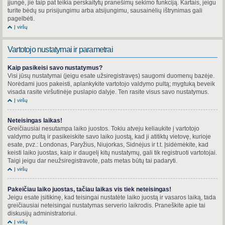
įjungė, jie taip pat teikia perskaitytų pranešimų sekimo funkciją. Kartais, jeigu
turite bėdų su prisijungimu arba atsijungimu, sausainėlių ištrynimas gali
pagelbėti.
Į viršų
Vartotojo nustatymai ir parametrai
Kaip pasikeisi savo nustatymus?
Visi jūsų nustatymai (jeigu esate užsiregistravęs) saugomi duomenų bazėje.
Norėdami juos pakeisti, aplankykite vartotojo valdymo pultą; mygtuką beveik
visada rasite viršutinėje puslapio dalyje. Ten rasite visus savo nustatymus.
Į viršų
Neteisingas laikas!
Greičiausiai nesutampa laiko juostos. Tokiu atveju keliaukite į vartotojo
valdymo pultą ir pasikeiskite savo laiko juostą, kad ji atitiktų vietovę, kurioje
esate, pvz.: Londonas, Paryžius, Niujorkas, Sidnėjus ir t.t. Įsidėmėkite, kad
keisti laiko juostas, kaip ir daugelį kitų nustatymų, gali tik registruoti vartotojai.
Taigi jeigu dar neužsiregistravote, pats metas būtų tai padaryti.
Į viršų
Pakeičiau laiko juostas, tačiau laikas vis tiek neteisingas!
Jeigu esate įsitikinę, kad teisingai nustatėte laiko juostą ir vasaros laiką, tada
greičiausiai neteisingai nustatymas serverio laikrodis. Praneškite apie tai
diskusijų administratoriui.
Į viršų