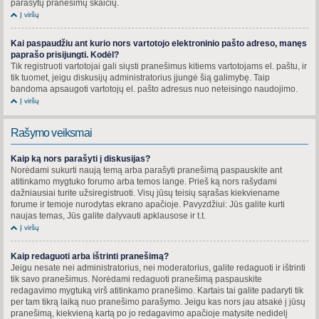
parašytų pranešimų skaičių.
Į viršų
Kai paspaudžiu ant kurio nors vartotojo elektroninio pašto adreso, manęs
paprašo prisijungti. Kodėl?
Tik registruoti vartotojai gali siųsti pranešimus kitiems vartotojams el. paštu, ir
tik tuomet, jeigu diskusijų administratorius įjungė šią galimybę. Taip
bandoma apsaugoti vartotojų el. pašto adresus nuo neteisingo naudojimo.
Į viršų
Rašymo veiksmai
Kaip ką nors parašyti į diskusijas?
Norėdami sukurti naują temą arba parašyti pranešimą paspauskite ant
atitinkamo mygtuko forumo arba temos lange. Prieš ką nors rašydami
dažniausiai turite užsiregistruoti. Visų jūsų teisių sąrašas kiekviename
forume ir temoje nurodytas ekrano apačioje. Pavyzdžiui: Jūs galite kurti
naujas temas, Jūs galite dalyvauti apklausose ir t.t.
Į viršų
Kaip redaguoti arba ištrinti pranešimą?
Jeigu nesate nei administratorius, nei moderatorius, galite redaguoti ir ištrinti
tik savo pranešimus. Norėdami redaguoti pranešimą paspauskite
redagavimo mygtuką virš atitinkamo pranešimo. Kartais tai galite padaryti tik
per tam tikrą laiką nuo pranešimo parašymo. Jeigu kas nors jau atsakė į jūsų
pranešimą, kiekvieną kartą po jo redagavimo apačioje matysite nedidelį