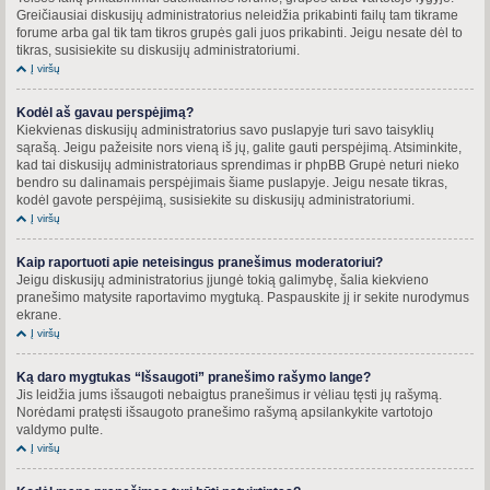
Greičiausiai diskusijų administratorius neleidžia prikabinti failų tam tikrame
forume arba gal tik tam tikros grupės gali juos prikabinti. Jeigu nesate dėl to
tikras, susisiekite su diskusijų administratoriumi.
Į viršų
Kodėl aš gavau perspėjimą?
Kiekvienas diskusijų administratorius savo puslapyje turi savo taisyklių
sąrašą. Jeigu pažeisite nors vieną iš jų, galite gauti perspėjimą. Atsiminkite,
kad tai diskusijų administratoriaus sprendimas ir phpBB Grupė neturi nieko
bendro su dalinamais perspėjimais šiame puslapyje. Jeigu nesate tikras,
kodėl gavote perspėjimą, susisiekite su diskusijų administratoriumi.
Į viršų
Kaip raportuoti apie neteisingus pranešimus moderatoriui?
Jeigu diskusijų administratorius įjungė tokią galimybę, šalia kiekvieno
pranešimo matysite raportavimo mygtuką. Paspauskite jį ir sekite nurodymus
ekrane.
Į viršų
Ką daro mygtukas “Išsaugoti” pranešimo rašymo lange?
Jis leidžia jums išsaugoti nebaigtus pranešimus ir vėliau tęsti jų rašymą.
Norėdami pratęsti išsaugoto pranešimo rašymą apsilankykite vartotojo
valdymo pulte.
Į viršų