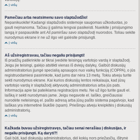
Į viršų
Pamečiau arba neatsimenu savo slaptažodžio!
Nepanikuokite! Kadangi slaptažodis sistemoje saugomas užkoduotas, jo
gauti neįmanoma. Tačiau jį galima lengvai pasikeisti. Nueikite į prisijungimo
langą ir paspauskite ant
Aš pamiršau savo slaptažodį
nuorodos. Toliau sekite
nurodymus ekrane ir ne už ilgo vėl galėsite prisijungti.
Į viršų
Aš užsiregistravau, tačiau negaliu prisijungti!
Iš pradžių patikrinkite ar tikrai įvedėte teisingą vartotojo vardą ir slaptažodį.
Jeigu jie teisingi, galėjo atsitikti vienas iš dviejų dalykų. Galbūt diskusijų
administratorius įjungė specialią apsaugos nuo vaikų funkciją (COPPA), o jūs
registruodamiesi pasirinkote, kad jums dar nėra 13 metų. Tokiu atveju turite
sekti nurodymus ekrane. Kai kurios diskusijų lentos reikalauja, kad jūsų
vartotojo vardą ir slaptažodį aktyvuotų administratorius arba jūs pats.
Informacija apie tai pateikiama registracijos metu. Ne už ilgo turite gauti el.
laišką ir sekti nurodymais jame. Jeigu negavote el. laiško, greičiausiai
nurodėte neteisingą el. pašto adresą arba jūsų pašto sistema pagalvojo, kad
laiškas yra internetinė šiukšlė (spam). Priešingu atveju kreipkitės į diskusijų
administratorių.
Į viršų
Kažkada buvau užsiregistravęs, tačiau senai nerašiau į diskusijas, ir
negaliu prisijungti. Ką daryti?!
Gali būti, kad diskusijų administratorius, dėl kokių nors priežasčių, ištrynė