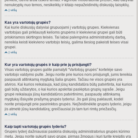
nenukryptų nuo temos, nesikeiktų ir kitaip nepažeidinėtų diskusijų taisyklių.
Į viršų
Kas yra vartotojų grupės?
Kai kurie diskusijų dalyviai grupuojami į vartotojų grupes. Kiekvienas
vartotojas gali priklausyti kelioms grupėms ir kiekvienai grupei gali būti
priskiriamos skirtingos teisės. Tai labai palengvina administratorių darbą,
nereikia keisti kiekvieno vartotojo teisių, galima tiesiog pakeisti teises visai
grupei.
Į viršų
Kur yra vartotojų grupės ir kaip prie jų prisijungti?
Visas vartotojų grupes galite pamatyti “Vartotojų grupės” kortelėje savo
vartotojo valdymo pulte. Jeigu norite prie kurios nors prisijungti, jums tereikia
paspausti atitinkamą mygtuką šalia grupės. Tačiau ne visos grupės yra
atviros. Kai kurios reikalauja, kad jūsų kandidatūra būtų patvirtinta, kai kurios
gali būtų uždarytos, o kai kurios apskritai paslėptus grupių sąraše. Jeigu
grupė reikalauja jūsų kandidatūros patvirtinimo, paspaudę atitinkamą
mygtuką išsiųsite prašymą grupės lyderiui. Jis gali jūsų paklausti, kodėl
norite prisijungti prie pasirinktos grupės. Neįžeidinėkite grupės lyderio, jeigu
jis atmetė jūsų kandidatūrą; greičiausiai jis tam turi rimtų priežasčių.
Į viršų
Kaip tapti vartotojų grupės lyderiu?
Grupės lyderį dažniausiai paskiria diskusijų administratorius grupės kūrimo
metu. Jeigu norite sukurti savo grupę, pirmas žmogus į kurį turite kreiptis yra