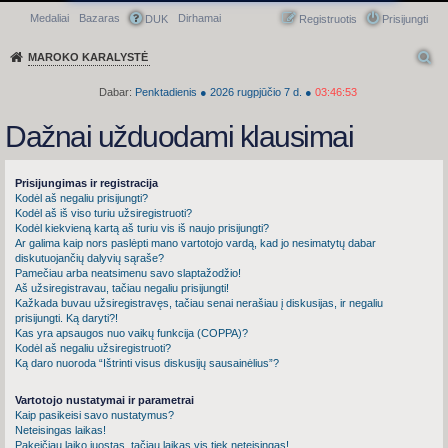
Medaliai
Bazaras
Dirhamai
Greitasis meniu
DUK
Registruotis
Prisijungti
MAROKO KARALYSTĖ
Dabar:
Penktadienis
●
2026
rugpjūčio 7 d.
●
03:46:54
Dažnai užduodami klausimai
Prisijungimas ir registracija
Kodėl aš negaliu prisijungti?
Kodėl aš iš viso turiu užsiregistruoti?
Kodėl kiekvieną kartą aš turiu vis iš naujo prisijungti?
Ar galima kaip nors paslėpti mano vartotojo vardą, kad jo nesimatytų dabar
diskutuojančių dalyvių sąraše?
Pamečiau arba neatsimenu savo slaptažodžio!
Aš užsiregistravau, tačiau negaliu prisijungti!
Kažkada buvau užsiregistravęs, tačiau senai nerašiau į diskusijas, ir negaliu
prisijungti. Ką daryti?!
Kas yra apsaugos nuo vaikų funkcija (COPPA)?
Kodėl aš negaliu užsiregistruoti?
Ką daro nuoroda “Ištrinti visus diskusijų sausainėlius”?
Vartotojo nustatymai ir parametrai
Kaip pasikeisi savo nustatymus?
Neteisingas laikas!
Pakeičiau laiko juostas, tačiau laikas vis tiek neteisingas!