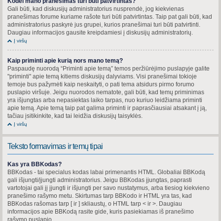
Kodėl mano pranešimas turi būti patvirtintas?
Gali būti, kad diskusijų administratorius nusprendė, jog kiekvienas
pranešimas forume kuriame rašote turi būti patvirtintas. Taip pat gali būti, kad
administratorius paskyrė jus grupei, kurios pranešimai turi būti patvirtinti.
Daugiau informacijos gausite kreipdamiesi į diskusijų administratorių.
Į viršų
Kaip priminti apie kurią nors mano temą?
Paspaudę nuorodą “Priminti apie temą” temos peržiūrėjimo puslapyje galite
"priminti" apie temą kitiems diskusijų dalyviams. Visi pranešimai tokioje
temoje bus pažymėti kaip neskaityti, o pati tema atsidurs pirmo forumo
puslapio viršuje. Jeigu nuorodos nematote, gali būti, kad temų priminimas
yra išjungtas arba nepasiektas laiko tarpas, nuo kuriuo leidžiama priminti
apie temą. Apie temą taip pat galima priminti ir paprasčiausiai atsakant į ją,
tačiau įsitikinkite, kad tai leidžia diskusijų taisyklės.
Į viršų
Teksto formavimas ir temų tipai
Kas yra BBKodas?
BBKodas - tai specialus kodas labai primenantis HTML. Globaliai BBKodą
gali išjungti/įjungti administratorius. Jeigu BBKodas įjungtas, paprasti
vartotojai gali jį įjungti ir išjungti per savo nustatymus, arba tiesiog kiekvieno
pranešimo rašymo metu. Skirtumas tarp BBKodo ir HTML yra tas, kad
BBKodas rašomas tarp [ ir ] skliaustų, o HTML tarp < ir >. Daugiau
informacijos apie BBKodą rasite gide, kuris pasiekiamas iš pranešimo
rašymo puslapio.