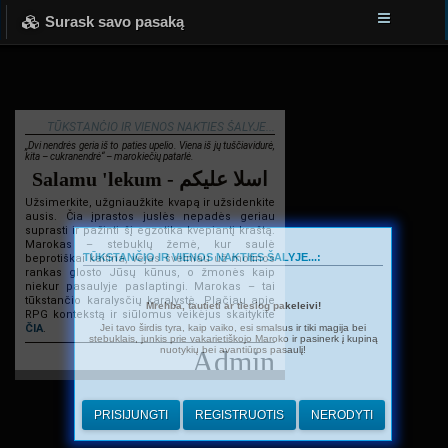
Surask savo pasaką
TŪKSTANČIO IR VIENOS NAKTIES ŠALYJE...
„Dvi nendrės geria iš to paties upelio. Viena iš jų tuščiavidurė,
kita – cukranendrė“ – marokiečių patarlė.
Salamu 'lekum - اسلا عليكم
Užsimerkite, užgniaužkite kvapą ir užsidenkite
ausis. Čia įprastos juslės nepadės geriau
suprasti ir pažinti šį egzotika kvepiantį kraštą.
Marokas – stebuklų žemė, kur saulė
TŪKSTANČIO IR VIENOS NAKTIES ŠALYJE...:
beprotiškai kaitina, vėjas švelniau už motinos
rankas glosto Jūsų kūnus, o žmonės kaip
niekur pasaulyje paslaptingi. Marokas – tai
tūkstančio karalysčių karalystė. Plačiau apie
Mrehba, tautieti ar tiesiog pakeleivi!
RPG kontekstą ir siūlomus veikėjus skaitykite
Jei tavo širdis tyra, kaip vaiko, esi smalsus ir tiki magija bei
ČIA
.
stebuklais, junkis prie vakarietiškojo Maroko ir pasinerk į kupiną
nuotykių bei avantiūros pasaulį!
Admin
PRISIJUNGTI
REGISTRUOTIS
NERODYTI