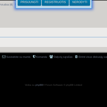
PRISIJUNGTI
REGISTRUOTIS
NERODYTI
Dirhamai
okalbiai [
0
]
Susisiekite su mumis
Komanda
Dalyvių sąrašas
Ištrinti visus diskusijų s
Veikia su
phpBB
® Forum Software © phpBB Limited