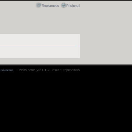
Registruotis
Prisijungti
Visos datos yra UTC+03:00 Europe/Vilnius
ausainėlius