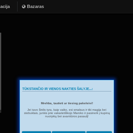
acija
Bazaras
TŪKSTANČIO IR VIENOS NAKTIES ŠALYJE...:
Mrehba, tautieti ar tiesiog pakeleivi!
Jei tavo širdis tyra, kaip vaiko, esi smalsus ir tiki magija bei
stebuklais, junkis prie vakarietiškojo Maroko ir pasinerk į kupiną
nuotykių bei avantiūros pasaulį!