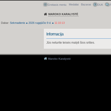
Medaliai
Bazaras
Greitasis meniu
DUK
P
MAROKO KARALYSTĖ
Dabar:
Sekmadienis
●
2026
rugpjūčio 9 d.
●
11:10:13
Informacija
Jūs neturite teisės matyti šios srities.
Maroko Karalystė