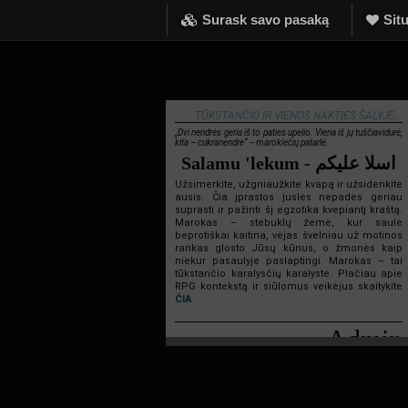
Surask savo pasaką
Situ
TŪKSTANČIO IR VIENOS NAKTIES ŠALYJE...
„Dvi nendrės geria iš to paties upelio. Viena iš jų tuščiavidurė,
kita – cukranendrė“ – marokiečių patarlė.
Salamu 'lekum - اسلا عليكم
Užsimerkite, užgniaužkite kvapą ir užsidenkite
ausis. Čia įprastos juslės nepadės geriau
suprasti ir pažinti šį egzotika kvepiantį kraštą.
Marokas – stebuklų žemė, kur saulė
beprotiškai kaitina, vėjas švelniau už motinos
rankas glosto Jūsų kūnus, o žmonės kaip
niekur pasaulyje paslaptingi. Marokas – tai
tūkstančio karalysčių karalystė. Plačiau apie
RPG kontekstą ir siūlomus veikėjus skaitykite
ČIA
.
Admin