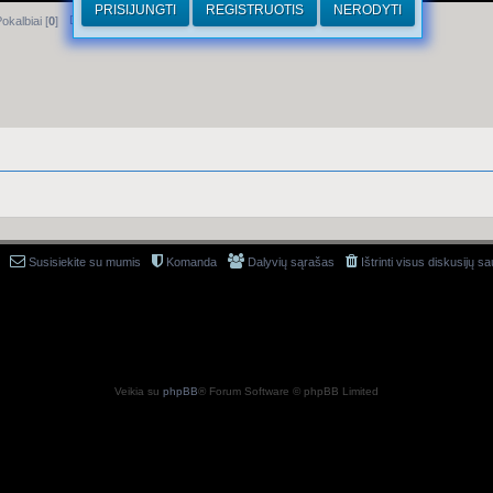
PRISIJUNGTI
REGISTRUOTIS
NERODYTI
Dirhamai
okalbiai [
0
]
Susisiekite su mumis
Komanda
Dalyvių sąrašas
Ištrinti visus diskusijų s
Veikia su
phpBB
® Forum Software © phpBB Limited