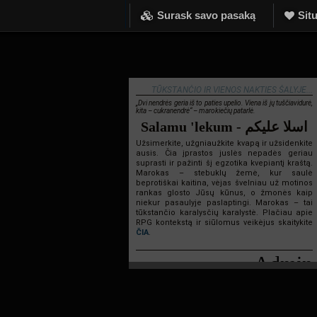
Surask savo pasaką
Situ
TŪKSTANČIO IR VIENOS NAKTIES ŠALYJE...
„Dvi nendrės geria iš to paties upelio. Viena iš jų tuščiavidurė,
kita – cukranendrė“ – marokiečių patarlė.
Salamu 'lekum - اسلا عليكم
Užsimerkite, užgniaužkite kvapą ir užsidenkite
ausis. Čia įprastos juslės nepadės geriau
suprasti ir pažinti šį egzotika kvepiantį kraštą.
Marokas – stebuklų žemė, kur saulė
beprotiškai kaitina, vėjas švelniau už motinos
rankas glosto Jūsų kūnus, o žmonės kaip
niekur pasaulyje paslaptingi. Marokas – tai
tūkstančio karalysčių karalystė. Plačiau apie
RPG kontekstą ir siūlomus veikėjus skaitykite
ČIA
.
Admin