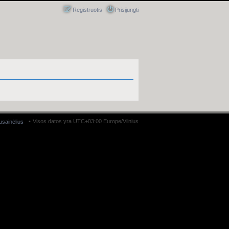
Registruotis
Prisijungti
Visos datos yra UTC+03:00 Europe/Vilnius
ausainėlius