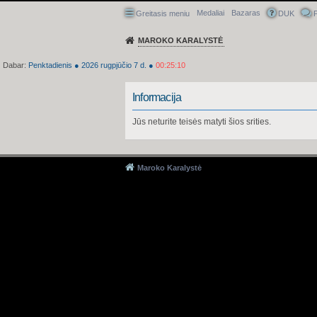
Medaliai
Bazaras
Greitasis meniu
DUK
P
MAROKO KARALYSTĖ
Dabar:
Penktadienis
●
2026
rugpjūčio 7 d.
●
00:25:10
Informacija
Jūs neturite teisės matyti šios srities.
Maroko Karalystė