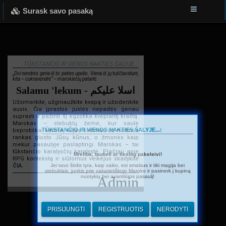
Surask savo pasaką
TŪKSTANČIO IR VIENOS NAKTIES ŠALYJE...
„Dvi nendrės geria iš to paties upelio. Viena iš jų tuščiavidurė,
kita – cukranendrė“ – marokiečių patarlė.
Salamu 'lekum - اسلا عليكم
Užsimerkite, užgniaužkite kvapą ir užsidenkite
ausis. Čia įprastos juslės nepadės geriau
suprasti ir pažinti šį egzotika kvepiantį kraštą.
Marokas – stebuklų žemė, kur saulė
TŪKSTANČIO IR VIENOS NAKTIES ŠALYJE...:
beprotiškai kaitina, vėjas švelniau už motinos
rankas glosto Jūsų kūnus, o žmonės kaip
niekur pasaulyje paslaptingi. Marokas – tai
tūkstančio karalysčių karalystė. Plačiau apie
Mrehba, tautieti ar tiesiog pakeleivi!
RPG kontekstą ir siūlomus veikėjus skaitykite
Jei tavo širdis tyra, kaip vaiko, esi smalsus ir tiki magija bei
ČIA
.
stebuklais, junkis prie vakarietiškojo Maroko ir pasinerk į kupiną
nuotykių bei avantiūros pasaulį!
Admin
PRISIJUNGTI
REGISTRUOTIS
NERODYTI