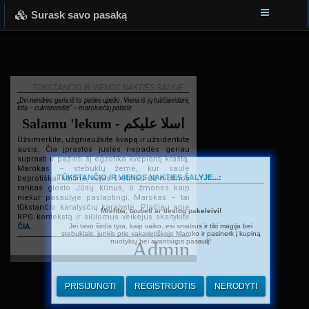
Surask savo pasaką
TŪKSTANČIO IR VIENOS NAKTIES ŠALYJE...
„Dvi nendrės geria iš to paties upelio. Viena iš jų tuščiavidurė,
kita – cukranendrė“ – marokiečių patarlė.
Salamu 'lekum - اسلا عليكم
Užsimerkite, užgniaužkite kvapą ir užsidenkite
ausis. Čia įprastos juslės nepadės geriau
suprasti ir pažinti šį egzotika kvepiantį kraštą.
Marokas – stebuklų žemė, kur saulė
TŪKSTANČIO IR VIENOS NAKTIES ŠALYJE...:
beprotiškai kaitina, vėjas švelniau už motinos
rankas glosto Jūsų kūnus, o žmonės kaip
niekur pasaulyje paslaptingi. Marokas – tai
tūkstančio karalysčių karalystė. Plačiau apie
Mrehba, tautieti ar tiesiog pakeleivi!
RPG kontekstą ir siūlomus veikėjus skaitykite
Jei tavo širdis tyra, kaip vaiko, esi smalsus ir tiki magija bei
ČIA
.
stebuklais, junkis prie vakarietiškojo Maroko ir pasinerk į kupiną
nuotykių bei avantiūros pasaulį!
Admin
PRISIJUNGTI
REGISTRUOTIS
NERODYTI