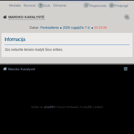
Medaliai
Bazaras
Dirhamai
Greitasis meniu
DUK
Registruotis
Prisijungti
MAROKO KARALYSTĖ
Dabar:
Penktadienis
●
2026
rugpjūčio 7 d.
●
03:34:06
Informacija
Jūs neturite teisės matyti šios srities.
Maroko Karalystė
Veikia su
phpBB
® Forum Software © phpBB Limited