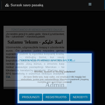
Surask savo pasaką
TŪKSTANČIO IR VIENOS NAKTIES ŠALYJE...
„Dvi nendrės geria iš to paties upelio. Viena iš jų tuščiavidurė,
kita – cukranendrė“ – marokiečių patarlė.
Salamu 'lekum - اسلا عليكم
Užsimerkite, užgniaužkite kvapą ir užsidenkite
ausis. Čia įprastos juslės nepadės geriau
suprasti ir pažinti šį egzotika kvepiantį kraštą.
Marokas – stebuklų žemė, kur saulė
TŪKSTANČIO IR VIENOS NAKTIES ŠALYJE...:
beprotiškai kaitina, vėjas švelniau už motinos
rankas glosto Jūsų kūnus, o žmonės kaip
niekur pasaulyje paslaptingi. Marokas – tai
tūkstančio karalysčių karalystė. Plačiau apie
Mrehba, tautieti ar tiesiog pakeleivi!
RPG kontekstą ir siūlomus veikėjus skaitykite
Jei tavo širdis tyra, kaip vaiko, esi smalsus ir tiki magija bei
ČIA
.
stebuklais, junkis prie vakarietiškojo Maroko ir pasinerk į kupiną
nuotykių bei avantiūros pasaulį!
Admin
PRISIJUNGTI
REGISTRUOTIS
NERODYTI