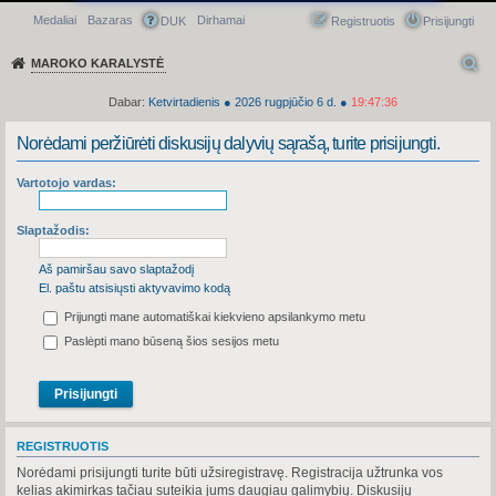
Medaliai
Bazaras
Dirhamai
Greitasis meniu
DUK
Registruotis
Prisijungti
MAROKO KARALYSTĖ
Dabar:
Ketvirtadienis
●
2026
rugpjūčio 6 d.
●
19:47:36
Norėdami peržiūrėti diskusijų dalyvių sąrašą, turite prisijungti.
Vartotojo vardas:
Slaptažodis:
Aš pamiršau savo slaptažodį
El. paštu atsisiųsti aktyvavimo kodą
Prijungti mane automatiškai kiekvieno apsilankymo metu
Paslėpti mano būseną šios sesijos metu
REGISTRUOTIS
Norėdami prisijungti turite būti užsiregistravę. Registracija užtrunka vos
kelias akimirkas tačiau suteikia jums daugiau galimybių. Diskusijų