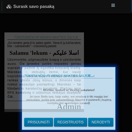
Surask savo pasaką
TŪKSTANČIO IR VIENOS NAKTIES ŠALYJE...
„Dvi nendrės geria iš to paties upelio. Viena iš jų tuščiavidurė,
kita – cukranendrė“ – marokiečių patarlė.
Salamu 'lekum - اسلا عليكم
Užsimerkite, užgniaužkite kvapą ir užsidenkite
ausis. Čia įprastos juslės nepadės geriau
suprasti ir pažinti šį egzotika kvepiantį kraštą.
Marokas – stebuklų žemė, kur saulė
TŪKSTANČIO IR VIENOS NAKTIES ŠALYJE...:
beprotiškai kaitina, vėjas švelniau už motinos
rankas glosto Jūsų kūnus, o žmonės kaip
niekur pasaulyje paslaptingi. Marokas – tai
tūkstančio karalysčių karalystė. Plačiau apie
Mrehba, tautieti ar tiesiog pakeleivi!
RPG kontekstą ir siūlomus veikėjus skaitykite
Jei tavo širdis tyra, kaip vaiko, esi smalsus ir tiki magija bei
ČIA
.
stebuklais, junkis prie vakarietiškojo Maroko ir pasinerk į kupiną
nuotykių bei avantiūros pasaulį!
Admin
PRISIJUNGTI
REGISTRUOTIS
NERODYTI