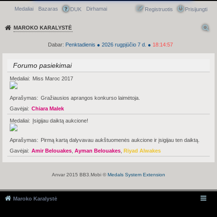
Medaliai
Bazaras
Dirhamai
Greitasis meniu
DUK
Registruotis
Prisijungti
MAROKO KARALYSTĖ
Dabar:
Penktadienis
●
2026
rugpjūčio 7 d.
●
18:14:57
Forumo pasiekimai
Medaliai
Miss Maroc 2017
Aprašymas
Gražiausios aprangos konkurso laimėtoja.
Gavėjai
Chiara Malek
Medaliai
Įsigijau daiktą aukcione!
Aprašymas
Pirmą kartą dalyvavau aukštuomenės aukcione ir įsigijau ten daiktą.
Gavėjai
Amir Belouakes
,
Ayman Belouakes
,
Riyad Alwakes
Anvar 2015 BB3.Mobi ©
Medals System Extension
Maroko Karalystė