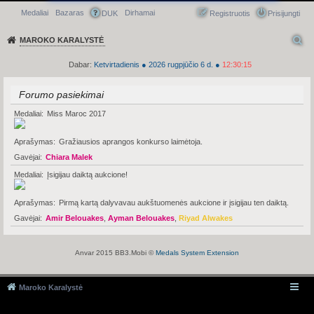
Medaliai
Bazaras
Dirhamai
Greitasis meniu
DUK
Registruotis
Prisijungti
MAROKO KARALYSTĖ
Dabar:
Ketvirtadienis
●
2026
rugpjūčio 6 d.
●
12:30:15
Forumo pasiekimai
Medaliai
Miss Maroc 2017
Aprašymas
Gražiausios aprangos konkurso laimėtoja.
Gavėjai
Chiara Malek
Medaliai
Įsigijau daiktą aukcione!
Aprašymas
Pirmą kartą dalyvavau aukštuomenės aukcione ir įsigijau ten daiktą.
Gavėjai
Amir Belouakes
,
Ayman Belouakes
,
Riyad Alwakes
Anvar 2015 BB3.Mobi ©
Medals System Extension
Maroko Karalystė