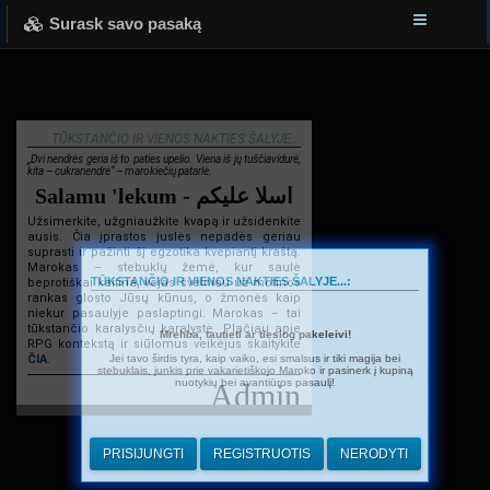
Surask savo pasaką
TŪKSTANČIO IR VIENOS NAKTIES ŠALYJE...
„Dvi nendrės geria iš to paties upelio. Viena iš jų tuščiavidurė,
kita – cukranendrė“ – marokiečių patarlė.
Salamu 'lekum - اسلا عليكم
Užsimerkite, užgniaužkite kvapą ir užsidenkite
ausis. Čia įprastos juslės nepadės geriau
suprasti ir pažinti šį egzotika kvepiantį kraštą.
Marokas – stebuklų žemė, kur saulė
TŪKSTANČIO IR VIENOS NAKTIES ŠALYJE...:
beprotiškai kaitina, vėjas švelniau už motinos
rankas glosto Jūsų kūnus, o žmonės kaip
niekur pasaulyje paslaptingi. Marokas – tai
tūkstančio karalysčių karalystė. Plačiau apie
Mrehba, tautieti ar tiesiog pakeleivi!
RPG kontekstą ir siūlomus veikėjus skaitykite
Jei tavo širdis tyra, kaip vaiko, esi smalsus ir tiki magija bei
ČIA
.
stebuklais, junkis prie vakarietiškojo Maroko ir pasinerk į kupiną
nuotykių bei avantiūros pasaulį!
Admin
PRISIJUNGTI
REGISTRUOTIS
NERODYTI