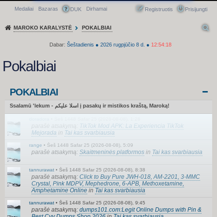
Medaliai
Bazaras
Dirhamai
Greitasis meniu
DUK
Registruotis
Prisijungti
MAROKO KARALYSTĖ
POKALBIAI
Dabar:
Šeštadienis
●
2026
rugpjūčio 8 d.
●
12:54:18
Pokalbiai
POKALBIAI
Ssalamū 'lekum - اسلا عليكم į pasakų ir mistikos kraštą, Maroką!
doradora
•
Šeš 1448 Safar 25 (2026-08-08), 1:28
parašė atsakymą:
TikTok Mod APK: La Experiencia TikTok
Mejorada
in
Tai kas svarbiausia
range
•
Šeš 1448 Safar 25 (2026-08-08), 5:09
parašė atsakymą:
Skaitmeninės platformos
in
Tai kas svarbiausia
tannurawat
•
Šeš 1448 Safar 25 (2026-08-08), 8:38
parašė atsakymą:
Click to Buy Pure JWH-018, AM-2201, 3-MMC
Crystal, Pink MDPV, Mephedrone, 6-APB, Methoxetamine,
Amphetamine Online
in
Tai kas svarbiausia
tannurawat
•
Šeš 1448 Safar 25 (2026-08-08), 9:45
parašė atsakymą:
dumps101.com:Legit Online Dumps with Pin &
Best Cvv Dumps Shop 2026
in
Tai kas svarbiausia