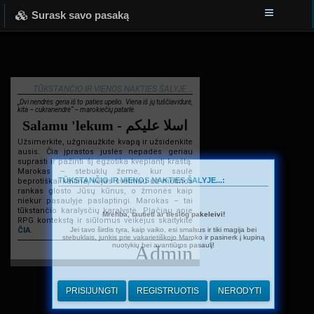
Surask savo pasaką
TŪKSTANČIO IR VIENOS NAKTIES ŠALYJE...
„Dvi nendrės geria iš to paties upelio. Viena iš jų tuščiavidurė,
kita – cukranendrė“ – marokiečių patarlė.
Salamu 'lekum - اسلا عليكم
Užsimerkite, užgniaužkite kvapą ir užsidenkite
ausis. Čia įprastos juslės nepadės geriau
suprasti ir pažinti šį egzotika kvepiantį kraštą.
Marokas – stebuklų žemė, kur saulė
TŪKSTANČIO IR VIENOS NAKTIES ŠALYJE...:
beprotiškai kaitina, vėjas švelniau už motinos
rankas glosto Jūsų kūnus, o žmonės kaip
niekur pasaulyje paslaptingi. Marokas – tai
tūkstančio karalysčių karalystė. Plačiau apie
Mrehba, tautieti ar tiesiog pakeleivi!
RPG kontekstą ir siūlomus veikėjus skaitykite
Jei tavo širdis tyra, kaip vaiko, esi smalsus ir tiki magija bei
ČIA
.
stebuklais, junkis prie vakarietiškojo Maroko ir pasinerk į kupiną
nuotykių bei avantiūros pasaulį!
Admin
PRISIJUNGTI
REGISTRUOTIS
NERODYTI