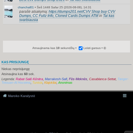
chanchal01
•
Šeš 1448 Safar 25 (2026-08-08), 14:31
parašė atsakymą:
https://dumps201.net/CVV Shop buy CVV
Dumps, CC Fullz Info, Cloned Cards Dumps ATM
in
Tai kas
svarbiausia
Atnaujinama kas
10
sekundžių
Leisti garsus
©
KAS PRISIJUNGĘ
Niekas neprisijungę
Atsinaujina kas
60
sek.
Legenda:
Rabat-Salé-Kénitra
,
Marrakesh-Safi
,
Fès-Meknès
,
Casablanca-Settat
,
Tanger-
Tetouan-Al Hoceima
,
Tunisia
,
Klajokliai
,
Anonimas
Maroko Karalystė