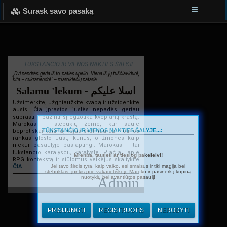
Surask savo pasaką
TŪKSTANČIO IR VIENOS NAKTIES ŠALYJE...
„Dvi nendrės geria iš to paties upelio. Viena iš jų tuščiavidurė,
kita – cukranendrė“ – marokiečių patarlė.
Salamu 'lekum - اسلا عليكم
Užsimerkite, užgniaužkite kvapą ir užsidenkite
ausis. Čia įprastos juslės nepadės geriau
suprasti ir pažinti šį egzotika kvepiantį kraštą.
Marokas – stebuklų žemė, kur saulė
TŪKSTANČIO IR VIENOS NAKTIES ŠALYJE...:
beprotiškai kaitina, vėjas švelniau už motinos
rankas glosto Jūsų kūnus, o žmonės kaip
niekur pasaulyje paslaptingi. Marokas – tai
tūkstančio karalysčių karalystė. Plačiau apie
Mrehba, tautieti ar tiesiog pakeleivi!
RPG kontekstą ir siūlomus veikėjus skaitykite
Jei tavo širdis tyra, kaip vaiko, esi smalsus ir tiki magija bei
ČIA
.
stebuklais, junkis prie vakarietiškojo Maroko ir pasinerk į kupiną
nuotykių bei avantiūros pasaulį!
Admin
PRISIJUNGTI
REGISTRUOTIS
NERODYTI