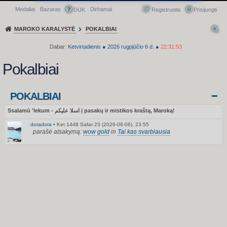
Medaliai
Bazaras
Dirhamai
Greitasis meniu
DUK
Registruotis
Prisijungti
MAROKO KARALYSTĖ
POKALBIAI
Dabar:
Ketvirtadienis
●
2026
rugpjūčio 6 d.
●
22:31:53
Pokalbiai
POKALBIAI
Ssalamū 'lekum - اسلا عليكم į pasakų ir mistikos kraštą, Maroką!
doradora
•
Ket 1448 Safar 23 (2026-08-06), 23:55
parašė atsakymą:
wow gold
in
Tai kas svarbiausia