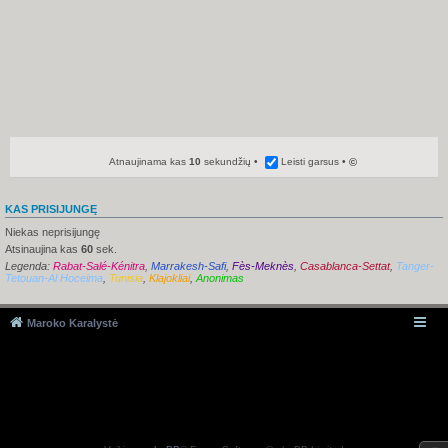
Atnaujinama kas
10
sekundžių
Leisti garsus
©
KAS PRISIJUNGĘ
Niekas neprisijungę
Atsinaujina kas
60
sek.
Legenda:
Rabat-Salé-Kénitra
,
Marrakesh-Safi
,
Fès-Meknès
,
Casablanca-Settat
,
Tanger-
Tetouan-Al Hoceima
,
Tunisia
,
Klajokliai
,
Anonimas
Maroko Karalystė