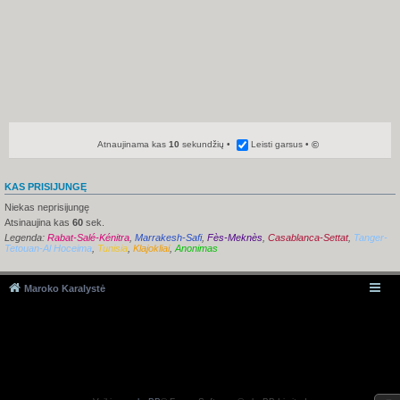
Atnaujinama kas
10
sekundžių
Leisti garsus
©
KAS PRISIJUNGĘ
Niekas neprisijungę
Atsinaujina kas
60
sek.
Legenda:
Rabat-Salé-Kénitra
,
Marrakesh-Safi
,
Fès-Meknès
,
Casablanca-Settat
,
Tanger-
Tetouan-Al Hoceima
,
Tunisia
,
Klajokliai
,
Anonimas
Maroko Karalystė