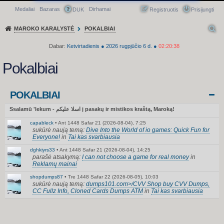
Medaliai
Bazaras
Dirhamai
Greitasis meniu
DUK
Registruotis
Prisijungti
MAROKO KARALYSTĖ
POKALBIAI
Dabar:
Ketvirtadienis
●
2026
rugpjūčio 6 d.
●
02:20:38
Pokalbiai
POKALBIAI
Ssalamū 'lekum - اسلا عليكم į pasakų ir mistikos kraštą, Maroką!
capableck
•
Ant 1448 Safar 21 (2026-08-04), 7:25
sukūrė naują temą:
Dive Into the World of io games: Quick Fun for
Everyone!
in
Tai kas svarbiausia
dghkiyrs33
•
Ant 1448 Safar 21 (2026-08-04), 14:25
parašė atsakymą:
I can not choose a game for real money
in
Reklamų mainai
shopdumps87
•
Tre 1448 Safar 22 (2026-08-05), 10:03
sukūrė naują temą:
dumps101.com>/CVV Shop buy CVV Dumps,
CC Fullz Info, Cloned Cards Dumps ATM
in
Tai kas svarbiausia