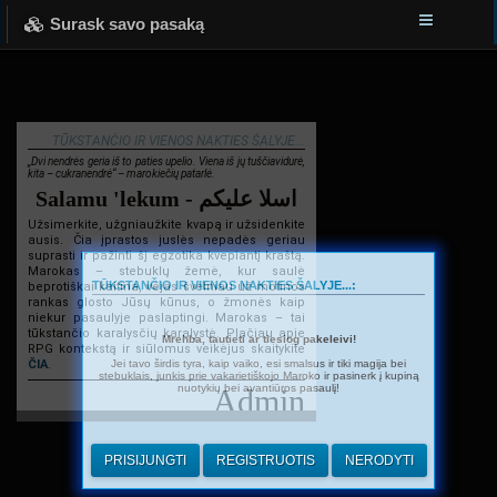
Surask savo pasaką
TŪKSTANČIO IR VIENOS NAKTIES ŠALYJE...
„Dvi nendrės geria iš to paties upelio. Viena iš jų tuščiavidurė,
kita – cukranendrė“ – marokiečių patarlė.
Salamu 'lekum - اسلا عليكم
Užsimerkite, užgniaužkite kvapą ir užsidenkite
ausis. Čia įprastos juslės nepadės geriau
suprasti ir pažinti šį egzotika kvepiantį kraštą.
Marokas – stebuklų žemė, kur saulė
TŪKSTANČIO IR VIENOS NAKTIES ŠALYJE...:
beprotiškai kaitina, vėjas švelniau už motinos
rankas glosto Jūsų kūnus, o žmonės kaip
niekur pasaulyje paslaptingi. Marokas – tai
tūkstančio karalysčių karalystė. Plačiau apie
Mrehba, tautieti ar tiesiog pakeleivi!
RPG kontekstą ir siūlomus veikėjus skaitykite
Jei tavo širdis tyra, kaip vaiko, esi smalsus ir tiki magija bei
ČIA
.
stebuklais, junkis prie vakarietiškojo Maroko ir pasinerk į kupiną
nuotykių bei avantiūros pasaulį!
Admin
PRISIJUNGTI
REGISTRUOTIS
NERODYTI