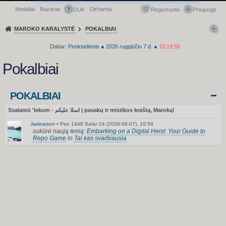
Medaliai
Bazaras
Dirhamai
Greitasis meniu
DUK
Registruotis
Prisijungti
MAROKO KARALYSTĖ
POKALBIAI
Dabar:
Penktadienis
●
2026
rugpjūčio 7 d.
●
10:19:55
Pokalbiai
POKALBIAI
Ssalamū 'lekum - اسلا عليكم į pasakų ir mistikos kraštą, Maroką!
Jadearson
•
Pen 1448 Safar 24 (2026-08-07), 10:54
sukūrė naują temą:
Embarking on a Digital Heist: Your Guide to
Repo Game
in
Tai kas svarbiausia