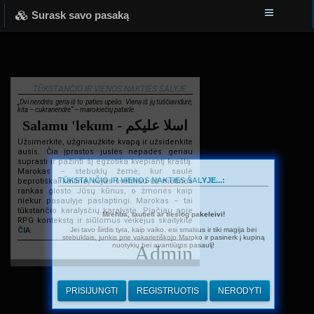
Surask savo pasaką
TŪKSTANČIO IR VIENOS NAKTIES ŠALYJE...
„Dvi nendrės geria iš to paties upelio. Viena iš jų tuščiavidurė,
kita – cukranendrė“ – marokiečių patarlė.
Salamu 'lekum - اسلا عليكم
Užsimerkite, užgniaužkite kvapą ir užsidenkite
ausis. Čia įprastos juslės nepadės geriau
suprasti ir pažinti šį egzotika kvepiantį kraštą.
Marokas – stebuklų žemė, kur saulė
TŪKSTANČIO IR VIENOS NAKTIES ŠALYJE...:
beprotiškai kaitina, vėjas švelniau už motinos
rankas glosto Jūsų kūnus, o žmonės kaip
niekur pasaulyje paslaptingi. Marokas – tai
tūkstančio karalysčių karalystė. Plačiau apie
Mrehba, tautieti ar tiesiog pakeleivi!
RPG kontekstą ir siūlomus veikėjus skaitykite
Jei tavo širdis tyra, kaip vaiko, esi smalsus ir tiki magija bei
ČIA
.
stebuklais, junkis prie vakarietiškojo Maroko ir pasinerk į kupiną
nuotykių bei avantiūros pasaulį!
Admin
PRISIJUNGTI
REGISTRUOTIS
NERODYTI