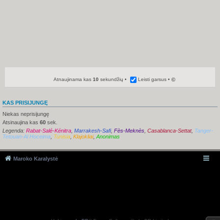
Atnaujinama kas
10
sekundžių
Leisti garsus
©
KAS PRISIJUNGĘ
Niekas neprisijungę
Atsinaujina kas
60
sek.
Legenda:
Rabat-Salé-Kénitra
,
Marrakesh-Safi
,
Fès-Meknès
,
Casablanca-Settat
,
Tanger-
Tetouan-Al Hoceima
,
Tunisia
,
Klajokliai
,
Anonimas
Maroko Karalystė